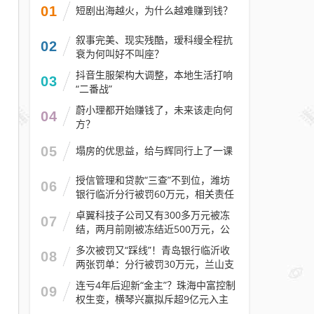
01
短剧出海越火，为什么越难赚到钱？
叙事完美、现实残酷，瑷科缦全程抗
02
衰为何叫好不叫座？
抖音生服架构大调整，本地生活打响
03
“二番战”
蔚小理都开始赚钱了，未来该走向何
04
方？
05
塌房的优思益，给与辉同行上了一课
授信管理和贷款“三查”不到位，潍坊
06
银行临沂分行被罚60万元，相关责任
人被警告
卓翼科技子公司又有300多万元被冻
07
结，两月前刚被冻结近500万元，公
司去年预计亏损至少2.1亿元
多次被罚又“踩线”！青岛银行临沂收
08
两张罚单：分行被罚30万元，兰山支
行被罚30万元
连亏4年后迎新“金主”？珠海中富控制
09
权生变，横琴兴赢拟斥超9亿元入主