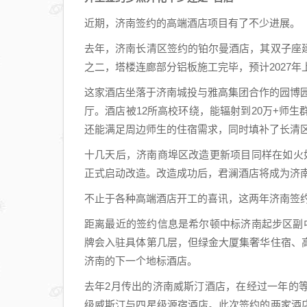
近期，济南签约的高端酒店项目有了不少进展。
去年，济南长清区签约的铂尔曼酒店，其双子座
之二，塔楼连廊部分铝板施工完毕，预计2027年
这家酒店坐落于济南城投与雅高集团合作的园博园未
厅。酒店被12所高校环绕，能辐射到20万+师
还能满足周边师生的住宿需求，同时填补了长清
十几天后，济南商埠区改造更新项目同样在如火
正式启动改造。改造成功后，君澜酒店将成为济
不止于各种高端酒店开工的喜讯，这两年济南签
距离最近的签约信息是希尔顿中标济南起步区副
牌会入驻具体第几层，但绿金大厦集奢华住宿、
济南的下一个地标酒店。
去年2月传出的济南威斯汀酒店，在经过一年的
级威斯汀与四星级源宿酒店。此次签约的两家酒