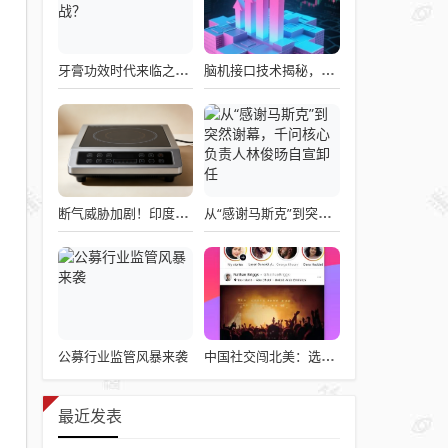
牙膏功效时代来临之际，企业应如何备战？
脑机接口技术揭秘，引领读心术革命的领跑者大盘点
断气威胁加剧！印度民众疯抢电磁炉 制造商将从中国空运部件
从“感谢马斯克”到突然谢幕，千问核心负责人林俊旸自宣卸任
公募行业监管风暴来袭
中国社交闯北美：选择远大于努力
最近发表