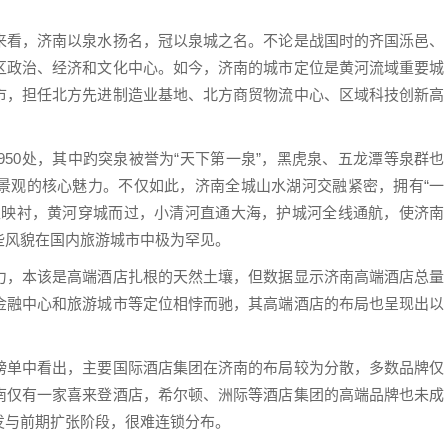
来看，济南以泉水扬名，冠以泉城之名。不论是战国时的齐国泺邑、
区政治、经济和文化中心。如今，济南的城市定位是黄河流域重要城
市，担任北方先进制造业基地、北方商贸物流中心、区域科技创新高
950处，其中趵突泉被誉为“天下第一泉”，黑虎泉、五龙潭等泉群也
景观的核心魅力。不仅如此，济南全城山水湖河交融紧密，拥有“一
互映衬，黄河穿城而过，小清河直通大海，护城河全线通航，使济南
些风貌在国内旅游城市中极为罕见。
力，本该是高端酒店扎根的天然土壤，但数据显示济南高端酒店总量
金融中心和旅游城市等定位相悖而驰，其高端酒店的布局也呈现出以
榜单中看出，主要国际酒店集团在济南的布局较为分散，多数品牌仅
南仅有一家喜来登酒店，希尔顿、洲际等酒店集团的高端品牌也未成
发与前期扩张阶段，很难连锁分布。