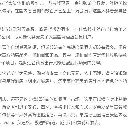
弱了会员体系的吸引力。万豪旅享家、希尔顿荣誉客会、洲际优悦
员体系，在国内各自拥有数百万甚至上千万会员，这些人群普遍具备
城市缺乏对应品牌，或选择极为有限，往往会被排除在出行清单之
择空间，很可能使其流失了大量国际酒店会员用户。
丰富的自然景观资源，但说起济南的高端度假酒店却没有很多。细数
大高端酒店品牌，施柏阁和宋品。其中，施柏阁酒店是华住收购德意
一个项目，是既适合商务出行又能适配度假场景的品牌。
以宋式美学为灵感，融合济南本土文化元素，依山而建，适合追求静
双泉度假酒店（明水古城店）、济南美悦鹤美酒店等本地特色单体酒
酒店，还不足以支撑起济南的度假酒店市场。这里可以横向对比其他
，西湖区引进了安缦、四季、香格里拉水知心居、罗莱夏朵等高奢城
希尔顿等一系列高端度假酒店。再说南京，单是汤山园博园景区内及
、voco、英迪格、傲途格精选、威斯汀和黄花岸酒店。