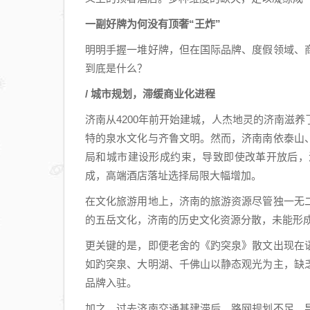
一副好牌为何没有顶奢“王炸”
明明手握一堆好牌，但在国际品牌、度假领域、
到底是什么？
/ 城市规划，滞缓商业化进程
济南从4200年前开始建城，人杰地灵的济南滋
特的泉水文化与齐鲁文明。然而，济南南依泰山
局和城市建设形成约束，导致即使改革开放后，
成，高端酒店落址选择局限大幅增加。
在文化旅游用地上，济南的旅游资源尽管独一无
的五岳文化，济南的历史文化资源分散，未能形
更关键的是，即便老舍的《趵突泉》散文出现在
如趵突泉、大明湖、千佛山以静态观光为主，缺
品牌入驻。
加之，过去济南交通基建滞后、路网规划不足，