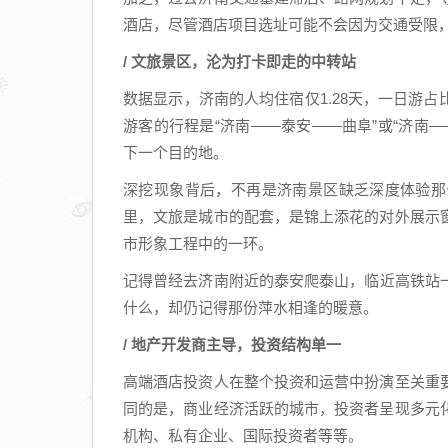
酒店，尽管酒店项目选址可能不会因为交通受限
/ 文旅景区，沦为打卡即走的中转站
数据显示，济南的人均住宿仅1.28天，一日游
游客的行程是“济南——泰安——曲阜”或“济南
下一个目的地。
深挖现象背后，不再是济南景区缺乏深度体验那
里，文旅是城市的配套，是锦上添花的对外展示
市形象工程中的一环。
记得曾经去济南附近的泰安爬泰山，临近高铁站
什么，却仍记得那份萍水相逢的暖意。
/ 地产开发商主导，投资结构单一
高端酒店投资人在整个投资和运营中扮演至关重
同的是，商业经济活跃的城市，投资者呈现多元
机构、私有企业、国际投资者等等。