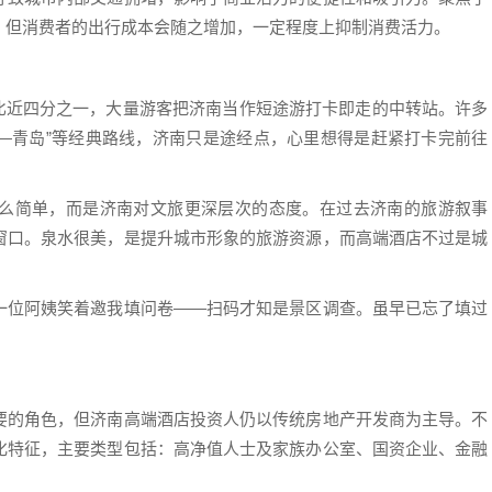
，但消费者的出行成本会随之增加，一定程度上抑制消费活力。
占比近四分之一，大量游客把济南当作短途游打卡即走的中转站。许多
——青岛”等经典路线，济南只是途经点，心里想得是赶紧打卡完前往
么简单，而是济南对文旅更深层次的态度。在过去济南的旅游叙事
窗口。泉水很美，是提升城市形象的旅游资源，而高端酒店不过是城
一位阿姨笑着邀我填问卷——扫码才知是景区调查。虽早已忘了填过
要的角色，但济南高端酒店投资人仍以传统房地产开发商为主导。不
化特征，主要类型包括：高净值人士及家族办公室、国资企业、金融