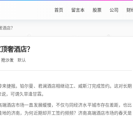
首页
留言本
股票
公司
财
奢酒店？
家顶奢酒店？
抢沙发
默认
传来捷报。铂尔曼、君澜酒店相继动工、威斯汀完成签约。这对长期
来说，可谓久旱逢甘霖。
高端酒店市场一直发展缓慢，不仅与同经济水平城市存在差距，也比
洼地的济南，为何近期却开工签约频频？济南高端酒店市场的春天是