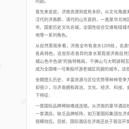
问题。
首先来说说，济南资源到底有多好。从文化角度
汉代的济南郡、清代的山东首府，一直是华北地
市、国家历史文化名城，全国性综合交通枢纽城
地等一系列角色。
从自然景观来看，济南全市有泉水1209处，名泉
各具特色，这些形态各异的泉水景观是济南自然
城山色半色湖”的独特格局，千佛山与大明湖相
成为全国唯一可乘船环游老城区风貌的城市，这
坐拥悠久历史、丰富资源与区位优势等种种竞争
却很少，与济南拥有政治、文化、经济、科技、
下特征：
一是国际品牌稀缺难成连锁。从济南的豪华酒店
一家酒店，缺乏品牌矩阵，如万豪国际集团在济
规模效应。目前，国际酒店在济南还处于首店开