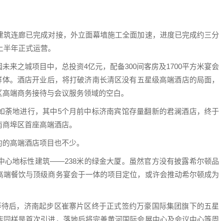
建筑连廊已完成对接，外立面幕墙施工全面加速，进度已完成约三分
上半年正式运营。
来之城项目中，总投资4亿元，配备300间客房及1700平方米宴会
生群体。酒店开业后，将打破济南长清区没有五星级高端酒店的局面，
区高端商务接待与会议服务领域的空白。
如荼地进行，其中5个月前中标济南宾馆存量翻新的君澜酒店，终于
南商埠区首座高端酒店。
约的高端酒店项目也不少。
中心地标性建筑——238米的绿金大厦。虽然官方没有披露希尔顿品
高端餐饮与顶级商务宴会于一体的项目定位，或许会推动希尔顿成为
等待后，济南起步区崔寨片区终于正式签约万豪国际集团旗下的五星
店同样是首次引进，落地后将完善黄河国际会展中心及会议中心等周