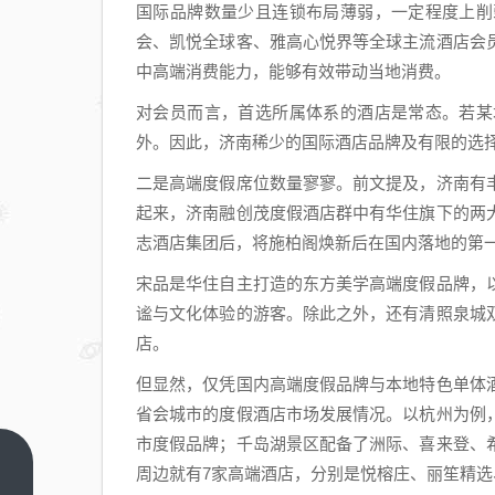
国际品牌数量少且连锁布局薄弱，一定程度上削
会、凯悦全球客、雅高心悦界等全球主流酒店会
中高端消费能力，能够有效带动当地消费。
对会员而言，首选所属体系的酒店是常态。若某
外。因此，济南稀少的国际酒店品牌及有限的选
二是高端度假席位数量寥寥。前文提及，济南有
起来，济南融创茂度假酒店群中有华住旗下的两
志酒店集团后，将施柏阁焕新后在国内落地的第
宋品是华住自主打造的东方美学高端度假品牌，
谧与文化体验的游客。除此之外，还有清照泉城
店。
但显然，仅凭国内高端度假品牌与本地特色单体
省会城市的度假酒店市场发展情况。以杭州为例
市度假品牌；千岛湖景区配备了洲际、喜来登、
540
周边就有7家高端酒店，分别是悦榕庄、丽笙精选