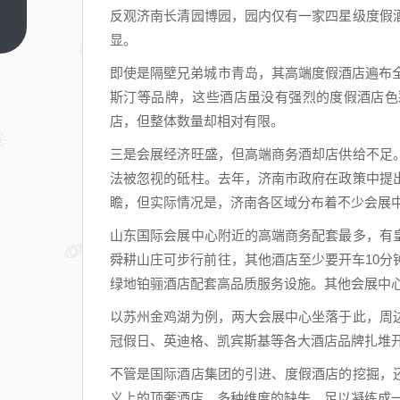
亿糖
反观济南长清园博园，园内仅有一家四星级度假
尿病
上一
显。
篇
新霸
主即
即使是隔壁兄弟城市青岛，其高端度假酒店遍布
将诞
斯汀等品牌，这些酒店虽没有强烈的度假酒店色
生？
店，但整体数量却相对有限。
三是会展经济旺盛，但高端商务酒却店供给不足
法被忽视的砥柱。去年，济南市政府在政策中提
瞻，但实际情况是，济南各区域分布着不少会展
山东国际会展中心附近的高端商务配套最多，有
舜耕山庄可步行前往，其他酒店至少要开车10
绿地铂骊酒店配套高品质服务设施。其他会展中
以苏州金鸡湖为例，两大会展中心坐落于此，周
冠假日、英迪格、凯宾斯基等各大酒店品牌扎堆
不管是国际酒店集团的引进、度假酒店的挖掘，
义上的顶奢酒店。多种维度的缺失，足以凝练成