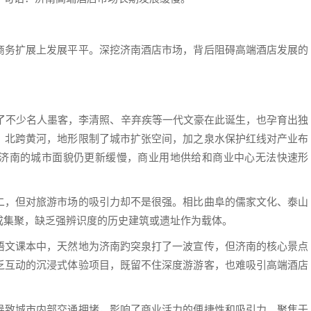
商务扩展上发展平平。深挖济南酒店市场，背后阻碍高端酒店发展的
养了不少名人墨客，李清照、辛弃疾等一代文豪在此诞生，也孕育出独
、北跨黄河，地形限制了城市扩张空间，加之泉水保护红线对产业布
济南的城市面貌仍更新缓慢，商业用地供给和商业中心无法快速形
二，但对旅游市场的吸引力却不是很强。相比曲阜的儒家文化、泰山
成集聚，缺乏强辨识度的历史建筑或遗址作为载体。
语文课本中，天然地为济南趵突泉打了一波宣传，但济南的核心景点
乏互动的沉浸式体验项目，既留不住深度游游客，也难吸引高端酒店
导致城市内部交通拥堵，影响了商业活力的便捷性和吸引力。聚焦于