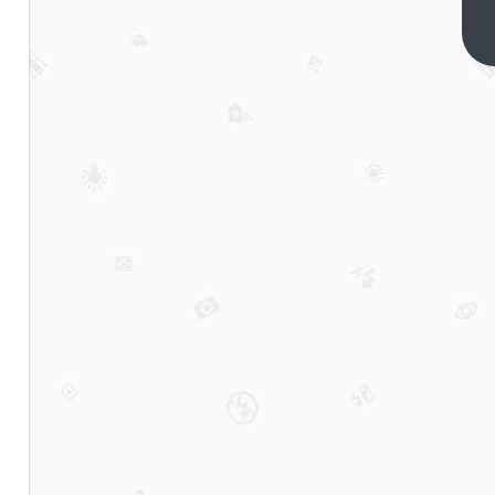
在线
还算
下一
篇
科技
公司
吗？