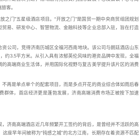
端旅客。
放之门”五星级酒店项目。“开放之门”是国贸一期中央商贸组团规划
型贸易、研发中心、智慧物流、金融科技等企业总部入驻，旨在打造
司合资公司，竞得济南历城区全福河西南地块。该公司与朗廷酒店山东
房，约3.5平方米。从引入具有浓郁英伦风味的港资品牌中发现，全福
调的高端商业生活体，并用国际化视野与复古美学提升该片区的消费
。不再是单点单个的配套项目，而是多点开花的商业综合体如雨后春
费群体，首店经济更是蓬勃发展，济南高端消费市场正被按下加速
现，济南高端酒店近几年频繁开工签约的背后，是曾经并不活跃的高
，这座早年间被称为“钝感之城”的北方江南，长期存在着资源不匹配