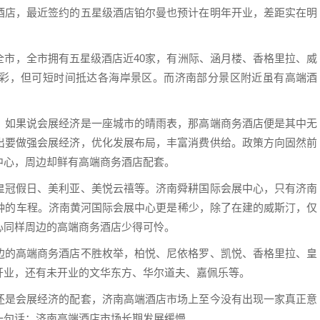
酒店，最近签约的五星级酒店铂尔曼也预计在明年开业，差距实在明
全市，全市拥有五星级酒店近40家，有洲际、涵月楼、香格里拉、威
彩，但可短时间抵达各海岸景区。而济南部分景区附近虽有高端酒
。如果说会展经济是一座城市的晴雨表，那高端商务酒店便是其中无
出要做强会展经济，优化发展布局，丰富消费供给。政策方向固然前
中心，周边却鲜有高端商务酒店配套。
皇冠假日、美利亚、美悦云禧等。济南舜耕国际会展中心，只有济南
分钟的车程。济南黄河国际会展中心更是稀少，除了在建的威斯汀，仅
心同样周边的高端商务酒店少得可怜。
边的高端商务酒店不胜枚举，柏悦、尼依格罗、凯悦、香格里拉、皇
开业，还有未开业的文华东方、华尔道夫、嘉佩乐等。
还是会展经济的配套，济南高端酒店市场上至今没有出现一家真正意
一句话：济南高端酒店市场长期发展缓慢。