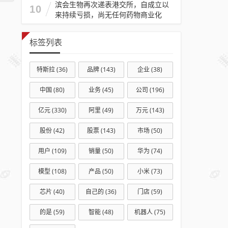
滨会生物再次递表港交所，自成立以
品牌
10
来持续亏损，尚无任何药物商业化
方回
应：
标签列表
常态
化调
特斯拉
(36)
品牌
(143)
企业
(38)
整，
新店
中国
(80)
业务
(45)
公司
(196)
筹备
亿元
(330)
阿里
(49)
万元
(143)
中
股份
(42)
股票
(143)
市场
(50)
用户
(109)
销量
(50)
华为
(74)
模型
(108)
产品
(50)
小米
(73)
芯片
(40)
自己的
(36)
门店
(59)
的是
(59)
智能
(48)
机器人
(75)