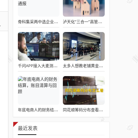
骨科集采两中选企业破产失联 官方罕见通报
泸天化“三合一”高管王斌辞职：高管变动叠加财务、业绩双重压力，公司进入阶段性调整期
千问APP接入大麦测试“一句话买电影票”
太多人想教老铺黄金怎么做生意了
年底电商人的财务结算，账目清算与回顾
同花顺筹码分布查看详解攻略
最近发表