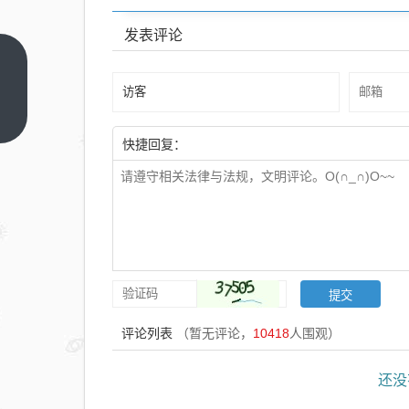
发表评论
独家
｜魔
法原
上一
篇
子创
快捷回复：
始
人、
CEO
吴长
征离
职创
业
评论列表
（暂无评论，
10418
人围观）
还没