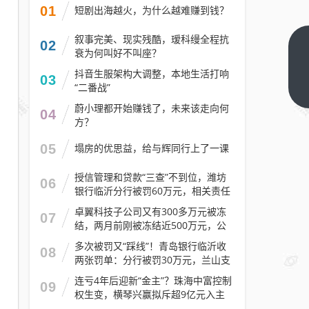
01
短剧出海越火，为什么越难赚到钱？
叙事完美、现实残酷，瑷科缦全程抗
02
MUJI
衰为何叫好不叫座？
上海
抖音生服架构大调整，本地生活打响
03
世界
“二番战”
下一
篇
旗舰
蔚小理都开始赚钱了，未来该走向何
04
方？
店将
于3
05
塌房的优思益，给与辉同行上了一课
月底
闭
授信管理和贷款“三查”不到位，潍坊
06
银行临沂分行被罚60万元，相关责任
店，
人被警告
卓翼科技子公司又有300多万元被冻
记者
07
结，两月前刚被冻结近500万元，公
实探
司去年预计亏损至少2.1亿元
多次被罚又“踩线”！青岛银行临沂收
部分
08
两张罚单：分行被罚30万元，兰山支
商品
行被罚30万元
连亏4年后迎新“金主”？珠海中富控制
八
09
权生变，横琴兴赢拟斥超9亿元入主
折，