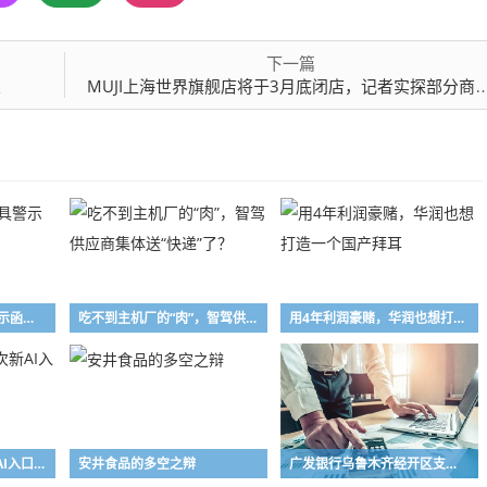
下一篇
业
MUJI上海世界旗舰店将于3月底闭店，记者实探部分商品八折，品牌方回应：常态化调整，新店筹备中
长兴万乘私募被出具警示函，涉投资运作违规
吃不到主机厂的“肉”，智驾供应商集体送“快递”了？
用4年利润豪赌，华润也想打造一个国产拜耳
字节ToB变阵，一次新AI入口之争
安井食品的多空之辩
广发银行乌鲁木齐经开区支行被罚20万，涉贷款管理不到位