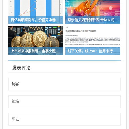
百亿防晒踩刹车，价值竞争卷到“长寿科学”
蔡崇信夫妇开创千亿“合伙人式”分手
上市以来中报首亏，金字火腿能靠“追光”逆袭吗？
线下关停，线上AI：信用卡行业的“退与进”
发表评论