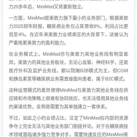
力20多年后，MiniMed又将重新独立。
一方面，MiniMed是美敦力旗下最小的业务部门，根据美敦
力2025财年财报，糖尿病业务仅占其营收8%，利润占比更
低至4%。在近年来美敦力业绩承压的大背景下，这被认为
严重拖累美敦力的盈利能力。
在业务模式上，MiniMed亦与美敦力其他业务线有明显差
异。美敦力的其他业务板块，无论心血管、神经科学，还是
医疗外科及监护业务线，都以院端B2B模式为主，但CGM
和胰岛素泵等糖尿病业务需直接面向患者，属于B2C模式。
这种运营模式的差异使得MiniMed与美敦力其他业务线在供
应链和市场策略上很难有协同效应，也无法借用其他业务线
的渠道优势，反倒是需要为其单独建立一套体系。
不过，如此之小的业绩占比，注定了MiniMed在内部的资源
争夺上完全无法与其他业务部门相提并论。对于在糖尿病技
术领域面临诸多强力竞争对手，需要快速反应的MiniMed来