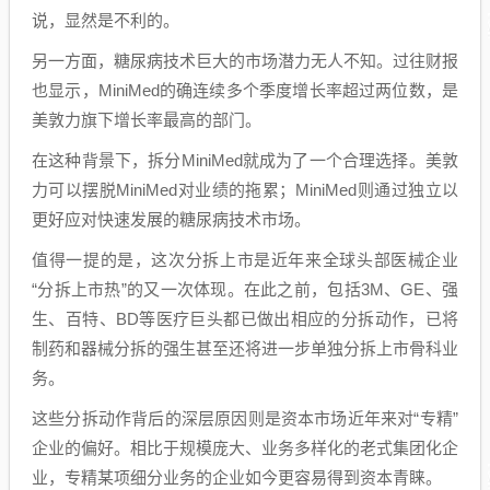
说，显然是不利的。
另一方面，糖尿病技术巨大的市场潜力无人不知。过往财报
也显示，MiniMed的确连续多个季度增长率超过两位数，是
美敦力旗下增长率最高的部门。
在这种背景下，拆分MiniMed就成为了一个合理选择。美敦
力可以摆脱MiniMed对业绩的拖累；MiniMed则通过独立以
更好应对快速发展的糖尿病技术市场。
值得一提的是，这次分拆上市是近年来全球头部医械企业
“分拆上市热”的又一次体现。在此之前，包括3M、GE、强
生、百特、BD等医疗巨头都已做出相应的分拆动作，已将
制药和器械分拆的强生甚至还将进一步单独分拆上市骨科业
务。
这些分拆动作背后的深层原因则是资本市场近年来对“专精”
企业的偏好。相比于规模庞大、业务多样化的老式集团化企
业，专精某项细分业务的企业如今更容易得到资本青睐。