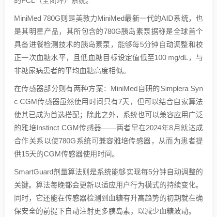
的FCL（全闭环）系统。
MiniMed 780G则是美敦力MiniMed最新一代的AID系统，也
是其明星产品，其所包含的780G胰岛素泵据称是全球首个
具备进餐检测技术的胰岛素泵，能够每5分钟自动调整和校
正一次血糖水平，且低血糖目标设定值低至100 mg/dL，与
非糖尿病患者的平均血糖高度相似。
在传感器部分则有两种方案：MiniMed自研的Simplera Syn
c CGM传感器虽然使用时间只有7天，但可以结合自家算法
使其已成为首选搭配；除此之外，系统也可以兼容应用广泛
的雅培Instinct CGM传感器——两者早在2024年8月就达成
合作关系以使780G系统可兼容雅培传感器，从而为患者提
供15天的CGM传感器使用时间。
SmartGuard剂量算法则是系统能够实现每5分钟自动调整的
关键。算法每晚都会更新以适应用户行为模式的持续变化。
同时，它还能在传感器检测到血糖有升高趋势的初期就在确
保安全的前提下自动注射更多胰岛素，以减少血糖波动。