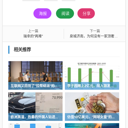
海报
阅读
分享
上一篇
下一篇
瑞幸的“两难”
泉城济南，为何没有一家顶奢酒店？
相关推荐
互联网又回到了“拉帮结派”的时代
李子园赌上2亿元，闯入银发市场
欧洲高温，热晕的外国人钻进中国新能源车里避暑
估值10亿美元，“网球女皇”的咖啡店要IPO了