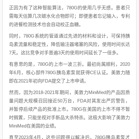
正因为有了这种智能算法，780G的使用几乎无感。患者只
需每天估算几次碳水化合物即可；即便患者忘记输入，专利
的进餐检测技术也会自动校正血糖。
同时，780G系统的管道通过先进的材料和设计，可保持胰
岛素流量和稳定性，降低输注器堵塞的风险，使用时间长达
7天。这比竞争对手普遍3天的使用时间延长了一倍多。
有意思的是，780G的上市一波三折。最初尚属顺利，2020
年6月，核心部件780G胰岛素泵就获得CE认证。美敦力随
即在2021年初向FDA提交了上市申请。
然而，因为2018-2021年期间，美敦力MiniMed的产品因质
量问题大规模召回接近50万台，FDA对其发出严厉警告，
并暂停后续产品的批准上市。780G在美国的上市不得不暂
时搁置，只能坐视对手新品大杀特杀。这极大影响了美敦力
MiniMed在美国的业绩。
直至2023年4月，这些问题得以解决后，780G胰岛素泵才