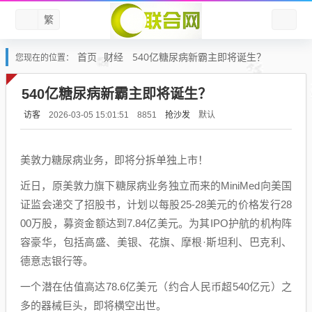
繁
首页
财经
540亿糖尿病新霸主即将诞生？
您现在的位置：
540亿糖尿病新霸主即将诞生？
访客
抢沙发
默认
2026-03-05 15:01:51
8851
美敦力糖尿病业务，即将分拆单独上市！
近日，原美敦力旗下糖尿病业务独立而来的MiniMed向美国
证监会递交了招股书，计划以每股25-28美元的价格发行28
00万股，募资金额达到7.84亿美元。为其IPO护航的机构阵
容豪华，包括高盛、美银、花旗、摩根·斯坦利、巴克利、
德意志银行等。
一个潜在估值高达78.6亿美元（约合人民币超540亿元）之
多的器械巨头，即将横空出世。