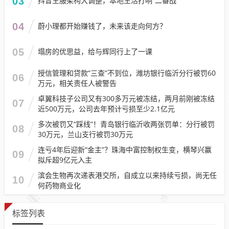
03
抖音生服架构大调整，本地生活打响“二番战”
04
蔚小理都开始赚钱了，未来该走向何方？
05
塌房的优思益，给与辉同行上了一课
授信管理和贷款“三查”不到位，潍坊银行临沂分行被罚60
06
万元，相关责任人被警告
卓翼科技子公司又有300多万元被冻结，两月前刚被冻结
07
近500万元，公司去年预计亏损至少2.1亿元
多次被罚又“踩线”！青岛银行临沂收两张罚单：分行被罚
08
30万元，兰山支行被罚30万元
连亏4年后迎新“金主”？珠海中富控制权生变，横琴兴赢
09
拟斥超9亿元入主
滨会生物再次递表港交所，自成立以来持续亏损，尚无任
10
何药物商业化
标签列表