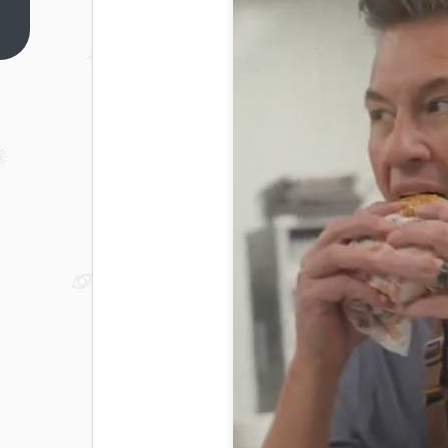
师提
醒国
上一
篇
人
别再
白粥
配馒
头：
越吃
身体
越受
损
快试
着换
这些