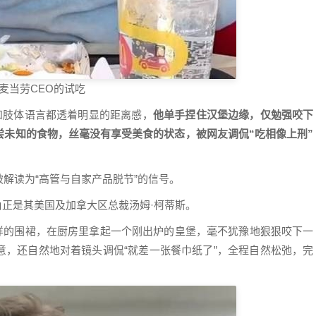
麦当劳CEO的试吃
和肢体语言都透着明显的距离感，
他单手捏住汉堡边缘，仅勉强咬下
尝未知的食物，丝毫没有享受美食的状态，被网友调侃“吃相像上刑”
解读为“高管与自家产品脱节”的信号。
主角正是其美国及加拿大区总裁汤姆·柯蒂斯。
”字样的围裙，在厨房里拿起一个刚出炉的皇堡，毫不犹豫地狠狠咬下一
意，还自然地对着镜头调侃“就差一张餐巾纸了”，全程自然松弛，完