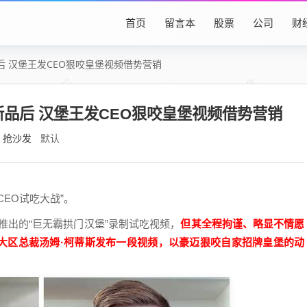
首页
留言本
股票
公司
财
后 汉堡王发CEO狠咬皇堡视频借势营销
新品后 汉堡王发CEO狠咬皇堡视频借势营销
抢沙发
默认
EO试吃大战”。
推出的“巨无霸拱门汉堡”录制试吃视频，
但其全程拘谨、略显不情愿
大区总裁汤姆·柯蒂斯发布一段视频，以豪迈狠咬自家招牌皇堡的动