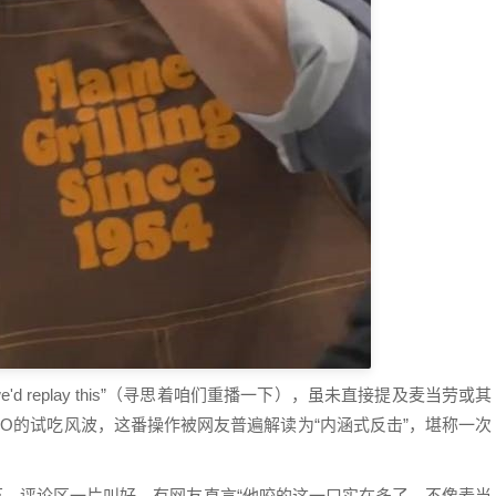
e'd replay this”（寻思着咱们重播一下），虽未直接提及麦当劳或其
EO的试吃风波，这番操作被网友普遍解读为“内涵式反击”，堪称一次
百万，评论区一片叫好，有网友直言“他咬的这一口实在多了，不像麦当