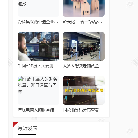
骨科集采两中选企业破产失联 官方罕见通报
泸天化“三合一”高管王斌辞职：高管变动叠加财务、业绩双重压力，公司进入阶段性调整期
千问APP接入大麦测试“一句话买电影票”
太多人想教老铺黄金怎么做生意了
年底电商人的财务结算，账目清算与回顾
同花顺筹码分布查看详解攻略
最近发表