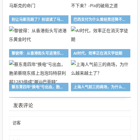
别让马斯克跑了？别误读了马斯克的命门
巴西支付为什么曾经贵还降不下来？-Pix的破局之道
黎彼得：从香港街头写进港乐黄金时代
AI时代，效率正在消灭学徒期
蔡东青四年“换电”亏出血，胞弟蔡晓东搭上泡泡玛特获利超1283倍成“潮汕巴菲特”
上海人气前三的商场，为什么越来越土了？
发表评论