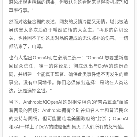
避免出现更糟糕的结果，但我认为这看起来显得投机取巧和
草率行事。”
然而对这些含糊的表述，网友的反馈冷酷又无情，堪比被渣
男伤害太多次后终于幡然醒悟的大女主。“再多的危机公
关，也挽回不了你这周对品牌造成的无法弥补的伤害。一切
都结束了，山姆。
也有人指出OpenAI现在必须二选一：“OpenAI 想要重新赢
回民众信任，唯一的途径是：彻底退出与DoW的这份合
同，并组建一个能真正监督、确保此类事件绝不再发生的董
事会。没有中间地带。你们必须做出选择：是站在人类这
边，还是选择金钱。”
当下，Anthropic和OpenAI这对相爱相杀的“苦命鸳鸯”面临
着两级的困境：Anthropic拥有全硅谷知名人士和普通民众
的支持与同情，但可能面临着美国政府的“封杀”；OpenAI
和xAI一样上了DoW的贼船但却集火了人们所有的怒气值。