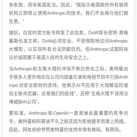
务条款，而非美国宪法。因此，“我指示美国政府所有联邦
机构立即停止使用Anthropic的技术。我们不会再与他们做
生意。”
随后，白宫的官方账号转发了此信息，DoW部长皮特·黑格
塞斯也发文称，DoW必须完全、不受限制地访问Anthropic
大模型，以实现所有合法防御目的。但Anthropic试图将硅
谷价值观置于美国人民的生命安全之上。
当Anthropic和五角大楼的冲突不断白热化之际，奥特曼出
乎很多人意外地在在公司内部备忘录和电视节目中力挺Anth
ropic对安全原则的坚持。他表示AI不应用于大规模监控或
自主致命武器，这是我们的底线”，还称“五角大楼不该用法
律威胁AI公司”。
要知道，Anthropic和OpenAI一直是彼此最重要的竞争对
手，奥特曼和阿莫迪不久之前还因为拒绝握手而登上热搜。
因此，网友纷纷夸赞奥特曼的支持非常有格局，有原则。