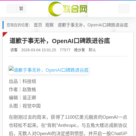
繁
首页
观察
道歉于事无补，OpenAI口碑跌进谷底
您现在的位置：
道歉于事无补，OpenAI口碑跌进谷底
访客
抢沙发
默认
2026-03-04 15:01:25
77577
出品｜科技组
作者｜赵致格
编辑｜苗正卿
头图｜视觉中国
在刚刚过去的周末，获得了1100亿美元融资的OpenAI一点
也轻松不起来。在“背刺”Anthropic，与五角大楼达成新协议
后，无数人对OpenAI的决定感到愤怒，并开启一股ChatGP