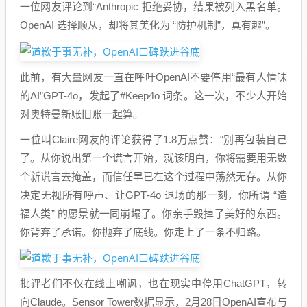
一位网友评论到“Anthropic 拒绝妥协，结果被列入黑名单。
OpenAI 选择顺从，却将其美化为 “防护机制”，真有趣”。
此前，有大量网友一直在呼吁OpenAI不要停用“最有人情味
的AI”GPT-4o，发起了#Keep4o 词条。这一次，不少人开始
对奥特曼新账旧账一起算。
一位叫Claire网友的评论获得了1.8万点赞：“别再包装自己
了。从你说出第一个谎言开始，就该明白，你将需要用无数
个新谎言去掩盖，而信任早已在这个过程中荡然无存。从你
决定无视所有呼声、让GPT‑4o 退场的那一刻，你所谓 “造
福人类” 的愿景就一同崩塌了。你亲手毁掉了美好的东西。
你背弃了承诺。你抛弃了底线。你走上了一条不归路。
批评者们不仅在线上嘲讽，也在现实中停用ChatGPT，转
向Claude。Sensor Tower数据显示，2月28日OpenAI宣布与