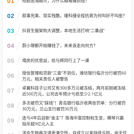
01
短剧出海越火，为什么越难赚到钱？
02
叙事完美、现实残酷，瑷科缦全程抗衰为何叫好不叫座？
03
抖音生服架构大调整，本地生活打响“二番战”
04
蔚小理都开始赚钱了，未来该走向何方？
05
塌房的优思益，给与辉同行上了一课
授信管理和贷款“三查”不到位，潍坊银行临沂分行被罚60
06
万元，相关责任人被警告
卓翼科技子公司又有300多万元被冻结，两月前刚被冻结
07
近500万元，公司去年预计亏损至少2.1亿元
多次被罚又“踩线”！青岛银行临沂收两张罚单：分行被罚
08
30万元，兰山支行被罚30万元
连亏4年后迎新“金主”？珠海中富控制权生变，横琴兴赢
09
拟斥超9亿元入主
滨会生物再次递表港交所，自成立以来持续亏损，尚无任