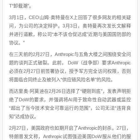
T“卸载潮”。
3月1日，CEO山姆·奥特曼在X上回答了很多网友的相关疑
问，为公司的决定辩护。3月3日，奥特曼再次发长文解释
并进行道歉，称公司“本不该仓促达成”近期与美国国防部的
协议。”
在三天前的2月27日，Anthropic与五角大楼之间围绕安全问
题的谈判正式破裂。此前， DoW（战争部）要求Anthropic
必须在2月27日前签署协议，授予军方完全访问权限，否则
将面临合同终止及被列入“供应链风险名单”的风险。
而达里奥·阿莫迪在2月26日选择了“硬刚到底”，发表声明拒
绝了DoW的要求，并强调将AI用于致命性自动武器或监控
“超出了当今技术安全可靠运行的范围”，公司无法“违背良
知”达成协议。
2月27日，美国政府也如期开启了Anthropic的封杀。27日，
特朗普发文称，Anthropic试图强迫美国DoW服从他们的服