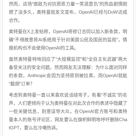
然而，这场“宿敌为对抗邪恶力量一笑泯恩仇”的热血剧情刚
燃了没多久，奥特曼就发文宣布，OpenAI已经与DoW达成
合作。
奥特曼在X上发帖称，OpenAI将修订合同以加入新条款，明
确“不得故意将AI系统用于针对美国公民及国民的监视”，情
报机构也不会使用OpenAI的工具。
虽然奥特曼特地回应了“大规模监控”和“全自主化武器”两大
备受关注的安全问题。然而网友无法理解：为什么面对同样
的条款，Anthropic会因为坚持原则被拉黑，而OpenAI就能
“截胡”订单？
考虑到奥特曼一直以来喜欢说话绕弯子，有着“不诚实”的名
声，人们更倾向于认为奥特曼在对此次合作的表述中隐藏了
一些关键信息，刻意误导大众。在OpenAI官方账号和奥特
曼本人的账号评论区，网友要么在旗帜鲜明地呼吁删除Cha
tGPT，要么在冷嘲热讽。