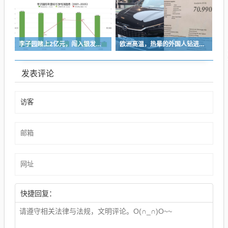
李子园赌上2亿元，闯入银发市场
欧洲高温，热晕的外国人钻进中国新能源车里避暑
发表评论
快捷回复：