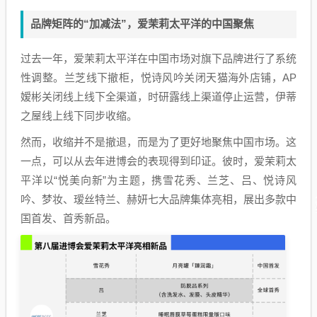
品牌矩阵的“加减法”，爱茉莉太平洋的中国聚焦
过去一年，爱茉莉太平洋在中国市场对旗下品牌进行了系统
性调整。兰芝线下撤柜，悦诗风吟关闭天猫海外店铺，AP
嫒彬关闭线上线下全渠道，时研露线上渠道停止运营，伊蒂
之屋线上线下同步收缩。
然而，收缩并不是撤退，而是为了更好地聚焦中国市场。这
一点，可以从去年进博会的表现得到印证。彼时，爱茉莉太
平洋以“悦美向新”为主题，携雪花秀、兰芝、吕、悦诗风
吟、梦妆、瑷丝特兰、赫妍七大品牌集体亮相，展出多款中
国首发、首秀新品。