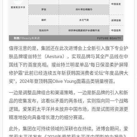
值得注意的是，集团还在此次进博会上全新引入旗下专业护
肤品牌瑷丝特兰（Aestura），实现品牌与其全产品线在中
国线下的首度亮相。瑷丝特兰明星单品“每日保湿柔护屏障
修护霜”此前已经连续五年斩获韩国消费者论坛“年度品牌大
奖”，2024年登顶韩国Olive Young面霜品类销量榜首。
一边是调整品牌组合和渠道策略，一边是新品牌的引入和新
品的密集发布，这看似矛盾的两条线，实则指向同一个战略
逻辑。爱茉莉太平洋并未放弃中国市场，而是试图将资源更
精准地投向具备增长潜力的细分赛道。
此外，集团在可持续领域的深耕也在持续。进博会期间，爱
茉莉太平洋发布《2024年爱茉莉太平洋中国影响力报告》