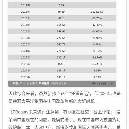
因此综合来看，虽然新帅许达仁“任重道远”，但2026年也是
爱茉莉太平洋集团在中国改革焕新的大好时机。
《FBeauty未来迹》注意到，有网友在社交平台上评论：“爱
茉莉中国现在的问题，是模式老了。现在中国市场被国货功
效护肤、本土内容电商、新锐彩妆和国际大牌两头夹击，爱