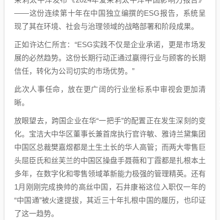
——这份连续第十年在中国独立编撰的ESG报告，系统呈
现了其在环境、社会与治理领域的战略部署和阶段成果。
正如许达仁所言：“ESG实践不仅是企业承诺，更是市场发
展的必然趋势。这份长期行动正通过赢得行业与顾客的长期
信任，转化为公司切实的市场优势。”
此次人事任命，放在更广阔的行业坐标系中审视会更加清
晰。
放眼望去，跨国企业在华“一把手”的配置正在发生深刻的变
化。宝洁大中华区董事长兼首席执行官许敏、雅诗兰黛集团
中国区总裁樊嘉煜都是土生土长的华人高管；而两大零售巨
头屈臣氏和丝芙兰的中国区操盘手聂薇和丁霞都是扎根本土
多年，在数字化和零售领域革新能力极强的管理精英。还有
1月刚刚完成换帅的高丝中国，石井康裕这位入职仅一年的
“中国通”被火速提拔，其近三十年扎根中国的履历，也印证
了这一趋势。