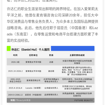
者，而许达仁的出现，恰逢其时。
许达仁的职业生涯呈现出鲜明的跨界特征。在加入爱茉莉太
平洋之前，他曾在麦肯锡咨询公司深耕20余年，担任大中
华区消费品与零售业务负责人，为众多本土及国际品牌提供
战略咨询。此后，他先后任职于屈臣氏（中国香港）和Laz
ada（东南亚），在零售运营和电商平台搭建方面积累了丰
富的实战经验。