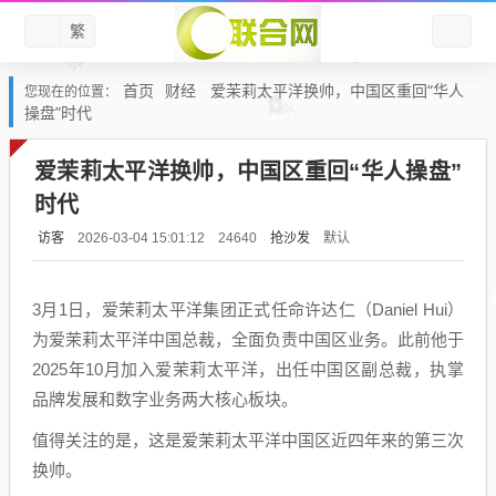
繁
首页
财经
爱茉莉太平洋换帅，中国区重回“华人
您现在的位置：
操盘”时代
爱茉莉太平洋换帅，中国区重回“华人操盘”
时代
访客
抢沙发
默认
2026-03-04 15:01:12
24640
3月1日，爱茉莉太平洋集团正式任命许达仁（Daniel Hui）
为爱茉莉太平洋中国总裁，全面负责中国区业务。此前他于
2025年10月加入爱茉莉太平洋，出任中国区副总裁，执掌
品牌发展和数字业务两大核心板块。
值得关注的是，这是爱茉莉太平洋中国区近四年来的第三次
换帅。