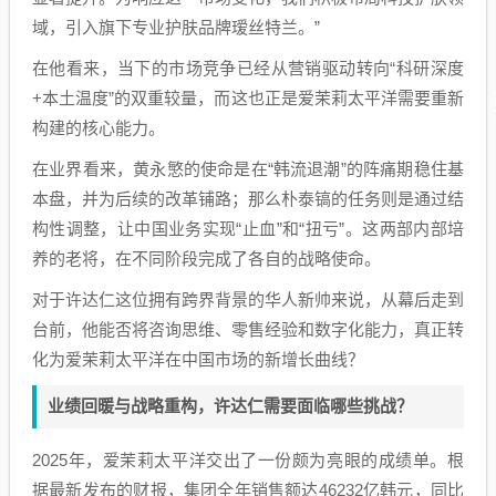
域，引入旗下专业护肤品牌瑷丝特兰。”
在他看来，当下的市场竞争已经从营销驱动转向“科研深度
+本土温度”的双重较量，而这也正是爱茉莉太平洋需要重新
构建的核心能力。
在业界看来，黄永慜的使命是在“韩流退潮”的阵痛期稳住基
本盘，并为后续的改革铺路；那么朴泰镐的任务则是通过结
构性调整，让中国业务实现“止血”和“扭亏”。这两部内部培
养的老将，在不同阶段完成了各自的战略使命。
对于许达仁这位拥有跨界背景的华人新帅来说，从幕后走到
台前，他能否将咨询思维、零售经验和数字化能力，真正转
化为爱茉莉太平洋在中国市场的新增长曲线？
业绩回暖与战略重构，许达仁需要面临哪些挑战？
2025年，爱茉莉太平洋交出了一份颇为亮眼的成绩单。根
据最新发布的财报，集团全年销售额达46232亿韩元，同比