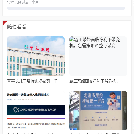
今年已经过去
个月
随便看看
董事长儿子增持违规被罚！千红制药市值128亿，半年净赚2.58亿却踩雷信托5年
霸王茶姬面临净利下滑危机，急需策略调整与谋变