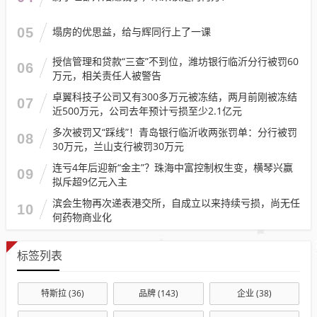
05
塌房的优思益，给与辉同行上了一课
授信管理和贷款“三查”不到位，潍坊银行临沂分行被罚60
06
万元，相关责任人被警告
卓翼科技子公司又有300多万元被冻结，两月前刚被冻结
07
近500万元，公司去年预计亏损至少2.1亿元
多次被罚又“踩线”！青岛银行临沂收两张罚单：分行被罚
08
30万元，兰山支行被罚30万元
连亏4年后迎新“金主”？珠海中富控制权生变，横琴兴赢
09
拟斥超9亿元入主
滨会生物再次递表港交所，自成立以来持续亏损，尚无任
10
何药物商业化
标签列表
特斯拉
(36)
品牌
(143)
企业
(38)