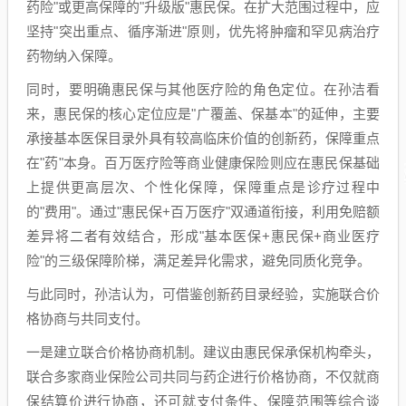
药险"或更高保障的"升级版"惠民保。在扩大范围过程中，应
坚持"突出重点、循序渐进"原则，优先将肿瘤和罕见病治疗
药物纳入保障。
同时，要明确惠民保与其他医疗险的角色定位。在孙洁看
来，惠民保的核心定位应是"广覆盖、保基本"的延伸，主要
承接基本医保目录外具有较高临床价值的创新药，保障重点
在"药"本身。百万医疗险等商业健康保险则应在惠民保基础
上提供更高层次、个性化保障，保障重点是诊疗过程中
的"费用"。通过"惠民保+百万医疗"双通道衔接，利用免赔额
差异将二者有效结合，形成"基本医保+惠民保+商业医疗
险"的三级保障阶梯，满足差异化需求，避免同质化竞争。
与此同时，孙洁认为，可借鉴创新药目录经验，实施联合价
格协商与共同支付。
一是建立联合价格协商机制。建议由惠民保承保机构牵头，
联合多家商业保险公司共同与药企进行价格协商，不仅就商
保结算价进行协商，还可就支付条件、保障范围等综合谈