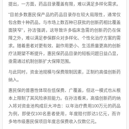
提出，一方面，药品目录覆盖有限，难以满足多样化需求。
"目前多数惠民保产品的药品目录存在较大局限性，通常仅
包含数十种药品，与市场上数百种已获批的创新药相比覆盖
面狭窄"，孙洁强调，这导致许多临床急需的创新药仍在保
障之外，难以满足参保群众对多样化、个性化治疗方案的需
求。随着患者对更有效、副作用更小、生活质量更高的创新
疗法期望不断提升，惠民保药品目录的短板问题日益凸显，
亟需通过机制创新扩大保障范围。
与此同时，资金池规模与保费限制因素，正制约高值创新药
纳入。
惠民保的普惠性体现在低保费、广覆盖，但这一模式也从根
本上限制了其风险承担能力。在孙洁看来，高值创新药的纳
入将对资金池构成巨大冲击：以年治疗费用100万元的药品
为例，即使仅100名患者使用，年度赔付即达1亿元，而许
多地市级惠民保项目年度总保费收入仅数亿元。