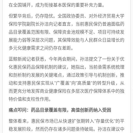
在全国铺开，成为衔接基本医保的重要补充力量。
但繁华背后，仍存隐忧。全国政协委员、对外经济贸易大学
保险学院副院长孙洁向记者直言，当前惠民保仍普遍面临药
品目录覆盖范围有限、保障资金池规模不足、项目可持续发
展能力弱等深层次问题，其保障效能与人民群众日益增长的
多元化健康需求之间仍存在差距。
蓝鲸新闻记者获悉，今年两会期间，孙洁提交了一份关于优
化惠民保药品保障机制的建议，她指出，当前亟需系统梳理
和剖析制约发展的关键堵点，通过政策引导与机制创新，推
动和支持惠民保实现从"广覆盖"向"高质量"的转型升级，从
而更充分地发挥商业健康保险在多层次医疗保障体系中的独
特价值和支柱性作用。
痛点叩问：药品目录覆盖有限，高值创新药纳入受困
整体看来，惠民保市场已从快速扩张期转入"存量优化"的平
稳发展阶段，然而仍存在诸多问题亟待破局。孙洁在建议中