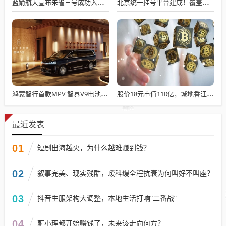
蓝箭航天宣布朱雀三号成功入轨，技术突破五大项，深入排查回收失败原因
北京统一挂号平台建成！覆盖近300家二三甲医院号源
鸿蒙智行首款MPV 智界V9电池信息曝光：WLTC最远续航223km
股价18元市值110亿，城地香江却被查出连续7季财报失真
最近发表
01
短剧出海越火，为什么越难赚到钱？
02
叙事完美、现实残酷，瑷科缦全程抗衰为何叫好不叫座？
03
抖音生服架构大调整，本地生活打响“二番战”
04
蔚小理都开始赚钱了，未来该走向何方？