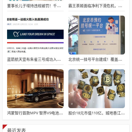
董事长儿子增持违规被罚！千红制药市值128亿，半年净赚2.58亿却踩雷信托5年
霸王茶姬面临净利下滑危机，急需策略调整与谋变
蓝箭航天宣布朱雀三号成功入轨，技术突破五大项，深入排查回收失败原因
北京统一挂号平台建成！覆盖近300家二三甲医院号源
鸿蒙智行首款MPV 智界V9电池信息曝光：WLTC最远续航223km
股价18元市值110亿，城地香江却被查出连续7季财报失真
最近发表