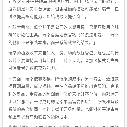
外界之前往往将瑞幸的利润压力归因于「9.9元价格战」，
这次则是外卖平台佣金。但更准确的描述可能是：瑞幸一直
试图提高盈利能力，却始终缺乏提价窗口。
在瑞幸看来，低价并不是公司的长期目标，只是获取用户规
模的阶段性工具。瑞幸首席增长官杨飞的说法则是，「瑞幸
的低价不是策略本身，而是系统效率的结果。」
瑞幸的极致效率来自对人、货、场的数据管控。这也是为什
么瑞幸要坚持高自营比例——瑞幸认为，全加盟模式会失去
对消费者的数据获取能力。
一方面，瑞幸依靠规模，降低采购成本，另一方面，通过数
据预测单量，减少损耗，并在产品端不断推出高复购、高毛
利的新品，用爆品的利润而非涨价来提升客单价。内部运营
团队曾总结，一款成功的瑞幸单品需要供应链、研发和营销
系统的高度协同，才能支撑千万级杯量，也能够摊平瑞幸高
频上新以及高频联名的边际成本。