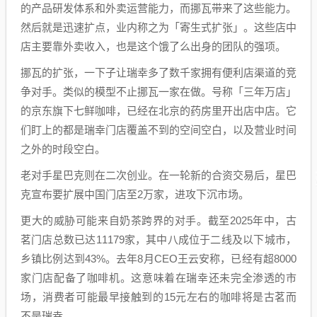
的产品研发体系和外卖运营能力，而挪瓦带来了这些能力。
然后就是迅速扩点，业内称之为「寄生式扩张」。这些店中
店主要靠外卖收入，也是这个饿了么出身的团队的强项。
挪瓦的扩张，一下子让瑞幸多了数千家拥有便利店渠道的竞
争对手。类似的模型不止挪瓦一家在做。号称「三年万店」
的京东旗下七鲜咖啡，已经在北京的药房里开出店中店。它
们盯上的都是瑞幸门店覆盖不到的空间空白，以及营业时间
之外的时段空白。
老对手星巴克则在二次创业。在一轮新的合资交易后，星巴
克宣布要扩展中国门店至2万家，进攻下沉市场。
更大的威胁可能来自奶茶跨界的对手。截至2025年中，古
茗门店总数已达11179家，其中八成位于二线及以下城市，
乡镇比例达到43%。去年8月CEO王云安称，已经有超8000
家门店配备了咖啡机。这意味着在瑞幸还未完全渗透的市
场，消费者可能最早接触到的15元左右的咖啡将是古茗而
不是瑞幸。