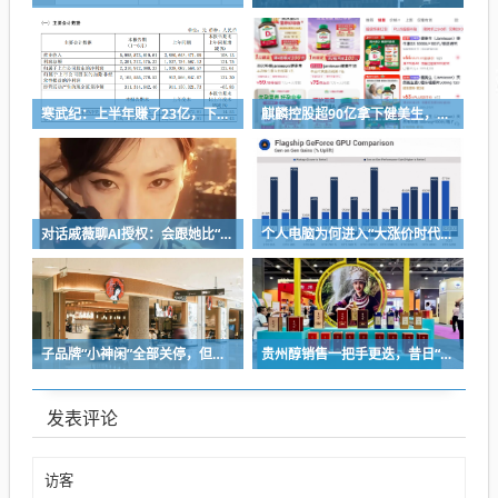
寒武纪：上半年赚了23亿，下半年要看交付
麒麟控股超90亿拿下健美生，为何超300亿资本一周内“疯抢”VMS？
对话戚薇聊AI授权：会跟她比“演技”，都市甜宠留给我来演
个人电脑为何进入“大涨价时代”？
子品牌“小神闲”全部关停，但茶颜悦色的扩张还在提速
贵州醇销售一把手更迭，昔日“网红酒企”的气质变了
发表评论