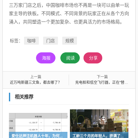
三万家门店之后，中国咖啡市场也不再是一块可以由单一玩
家主导的铁板。不同模式、不同背景的玩家正在从各个方向
涌入，共同塑造一个更加复杂、也更具活力的市场格局。
咖啡
门店
规模
标签：
海报
阅读
分享
上一篇
下一篇
近万吨新疆三文鱼，都去哪了？
充电桩和低空飞行器，正在“替代”加油站
相关推荐
爱仕达押注机器人十年，为何陷入亏损困局？
工龄三个月的年轻人，挤满了折扣零食店