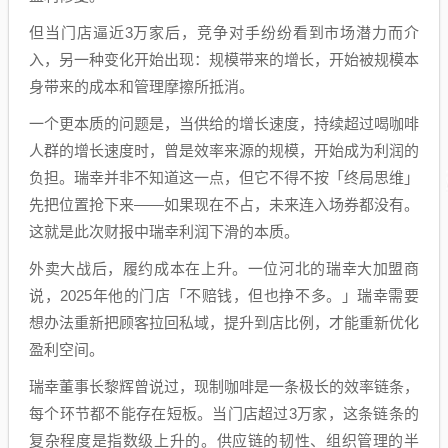
但当门店逼近3万家后，竞争对手纷纷看到市场潜力而介
入，另一种变化开始出现：规模带来的增长，开始被规模本
身带来的成本和管理摩擦所抵消。
一个更本质的问题是，当供给的增长速度，持续超过喝咖啡
人群的增长速度时，曾是效率来源的规模，开始成为利润的
负担。瑞幸并非不知道这一点，但它不得不按「终局思维」
先把位置抢下来——如果现在不占，未来连入场券都没有。
这就是此次财报中瑞幸利润下滑的本质。
外卖大战后，履约成本在上升。一位河北的瑞幸大加盟商
说，2025年他的门店「不赔钱，但也挣不多。」瑞幸需要
想办法重新把顾客拉回私域，提升到店比例，才能重新优化
盈利空间。
瑞幸董事长黎辉曾说过，现制咖啡是一条极长的效率链条，
每个环节都不能存在短板。当门店超过3万家，这条链条的
复杂程度是指数级上升的。供应链的韧性、组织管理的半