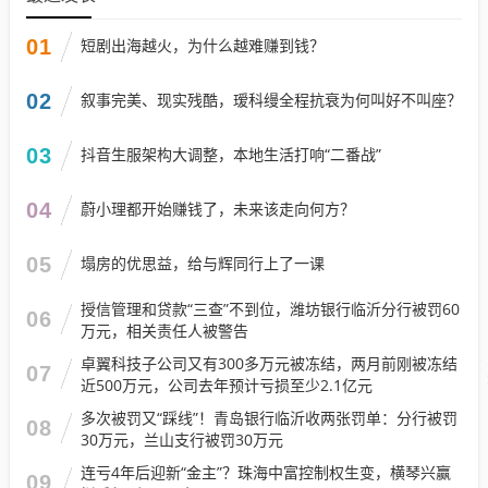
01
短剧出海越火，为什么越难赚到钱？
02
叙事完美、现实残酷，瑷科缦全程抗衰为何叫好不叫座？
03
抖音生服架构大调整，本地生活打响“二番战”
04
蔚小理都开始赚钱了，未来该走向何方？
05
塌房的优思益，给与辉同行上了一课
授信管理和贷款“三查”不到位，潍坊银行临沂分行被罚60
06
万元，相关责任人被警告
卓翼科技子公司又有300多万元被冻结，两月前刚被冻结
07
近500万元，公司去年预计亏损至少2.1亿元
多次被罚又“踩线”！青岛银行临沂收两张罚单：分行被罚
08
30万元，兰山支行被罚30万元
连亏4年后迎新“金主”？珠海中富控制权生变，横琴兴赢
09