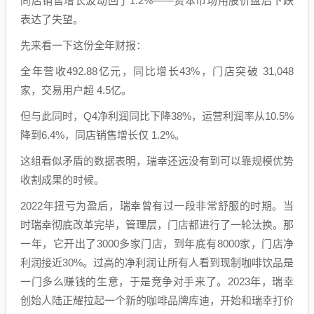
同店销售增长波动回了1.2%——资本市场用股价盘后下跌
表达了失望。
先来看一下这份全年财报：
全年营收492.88亿元，同比增长43%，门店突破 31,048
家，交易用户超 4.5亿。
但与此同时，Q4净利润同比下降38%，运营利润率从10.5%
降到6.4%，同店销售增长仅 1.2%。
这组看似矛盾的数据表明，瑞幸还远没有到可以靠规模优势
收割成果的时候。
2022年扭亏为盈后，瑞幸曾有过一段非常舒服的时期。当
时瑞幸彻底改革完毕，管理层，门店都进行了一轮汰换。那
一年，它开出了3000多家门店，到年底有8000家，门店净
利润接近30%。过高的净利润让所有人看到现制咖啡饮品是
一门多么赚钱的生意，于是竞争对手来了。2023年，瑞幸
创始人陆正耀拉起一个新的咖啡品牌库迪，开始和瑞幸打价