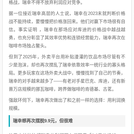
格战，瑞幸不得不放弃利润应对竞争。
据一位接近瑞幸高层的人士说，瑞幸在2023末就判断价格
战不能持续，要慢慢把价格涨回来。他们对赢下市场很有自
信。事实证明 ，瑞幸在那场应对库迪的价格战中越战越
勇，也充分彰显了其效率优势和连锁经营能力，瑞幸再次在
咖啡市场独占鳌头。
但到了2025年，外卖平台用补贴漫灌的饮品市场尽管有不
少是泡沫，却也再次搅乱了瑞幸依靠效率一统行业的寡头格
局。更多玩家在这场外卖大战中，慢慢找到了自己的节奏，
瑞幸的对手越来越多了——有老对手星巴克、库迪，还有新
晋万店规模的挪瓦咖啡，跨界做咖啡的肯德基、古茗。
强敌环伺下，瑞幸再次做出了和之前一样的选择：用利润换
规模。
瑞幸想再次摆脱9.9元，但很难