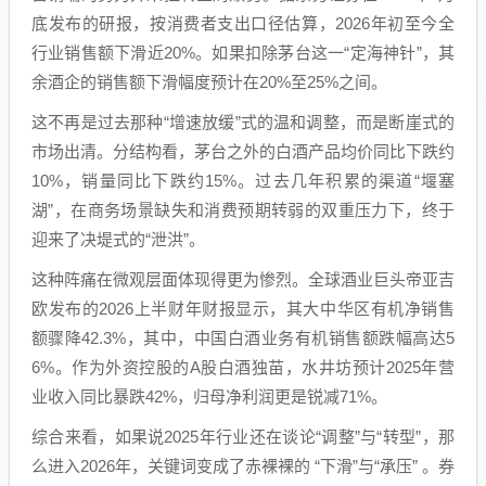
底发布的研报，按消费者支出口径估算，2026年初至今全
行业销售额下滑近20%。如果扣除茅台这一“定海神针”，其
余酒企的销售额下滑幅度预计在20%至25%之间。
这不再是过去那种“增速放缓”式的温和调整，而是断崖式的
市场出清。分结构看，茅台之外的白酒产品均价同比下跌约
10%，销量同比下跌约15%。过去几年积累的渠道“堰塞
湖”，在商务场景缺失和消费预期转弱的双重压力下，终于
迎来了决堤式的“泄洪”。
这种阵痛在微观层面体现得更为惨烈。全球酒业巨头帝亚吉
欧发布的2026上半财年财报显示，其大中华区有机净销售
额骤降42.3%，其中，中国白酒业务有机销售额跌幅高达5
6%。作为外资控股的A股白酒独苗，水井坊预计2025年营
业收入同比暴跌42%，归母净利润更是锐减71%。
综合来看，如果说2025年行业还在谈论“调整”与“转型”，那
么进入2026年，关键词变成了赤裸裸的 “下滑”与“承压” 。券