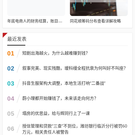
同花顺筹码分布查看详解攻略
年底电商人的财务结算，账目清算与回顾
最近发表
01
短剧出海越火，为什么越难赚到钱？
02
叙事完美、现实残酷，瑷科缦全程抗衰为何叫好不叫座？
03
抖音生服架构大调整，本地生活打响“二番战”
04
蔚小理都开始赚钱了，未来该走向何方？
05
塌房的优思益，给与辉同行上了一课
授信管理和贷款“三查”不到位，潍坊银行临沂分行被罚60
06
万元，相关责任人被警告