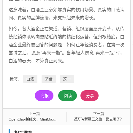
这意味着，白酒企业必须靠真实的饮用场景、真实的口感认
同、真实的品牌连接，来支撑起未来的增长。
如今，各大酒企正在渠道、营销、组织层面展开变革，从传
统经销体系转向更贴近终端的精细化运营。但归根结底，白
酒企业最终要回答的问题是：如何让年轻消费者，在第一次
尝试之后，愿意“再来一瓶”。当年轻人愿意“再来一瓶”时，
白酒的春天，才算真正到来。
白酒
茅台
这一
标签：
海报
阅读
分享
上一篇
下一篇
OpenClaw越红火，MiniMax们越开心
近万吨新疆三文鱼，都去哪了？