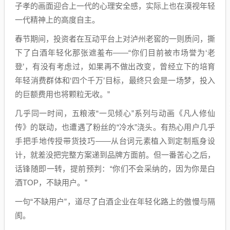
子孝的画面迎合上一代的心理安全感，实际上也在漠视年轻
一代精神上的高度自主。
春节期间，投资者在互动平台上对泸州老窖的一则质问，撕
下了白酒年轻化那张遮羞布——“你们目前被市场誉为‘老
登’，有没有考虑过，如果再不做出改变，曾经立下的培育
年轻消费群体和‘四个千万’目标，最终只会是一场梦，投入
的巨额费用也将颗粒无收。”
几乎同一时间，五粮液“一见倾心”系列与动画《凡人修仙
传》的联动，也遭遇了粉丝的“冷水”浇头。有热心用户几乎
手把手地传授带货技巧——从台词元素植入到定制瓶身设
计，就差没把完整方案递到品牌方面前。但一番苦心之后，
话锋随即一转，提前预判：“你们不会采纳的，因为你是白
酒TOP，不缺用户。”
一句“不缺用户”，道尽了白酒企业在年轻化路上的傲慢与隔
阂。