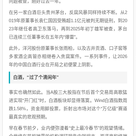
问题被查，刚好过去一年。
在另一家白酒巨头贵州茅台，反腐风暴同样持续不断。从2
019年原董事长袁仁国因受贿超1.1亿元被判无期徒刑，到20
23年继任者高卫东落马，再到2025年初丁雄军被查，茅台
已连续三任董事长在五年内“爆雷”。
此外，洋河股份原董事长张雨柏，以及古井贡酒、口子窖等
多家酒企高管亦相继卷入贪腐案件。一系列事件，让2026
年的中国白酒行业在开局之初便蒙上阴影。
白酒，“过了个清闲年”
事实也确然如此。当A股三大股指在节后首个交易周高歌猛
进实现“开门红”时，白酒板块却显得落寞。Wind白酒指数周
跌1.58%，资金用脚投票，折射出市场对这个“万亿级”赛道
最真实的悲观预期。
早在春节前夕，业内便弥漫着“史上最冷春节”的观望情绪。