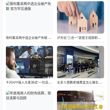
骨科集采两中选企业破产失联 官方罕见通报
泸天化“三合一”高管王斌辞职：高管变动叠加财务、业绩双重压力，公司进入阶段性调整期
千问APP接入大麦测试“一句话买电影票”
太多人想教老铺黄金怎么做生意了