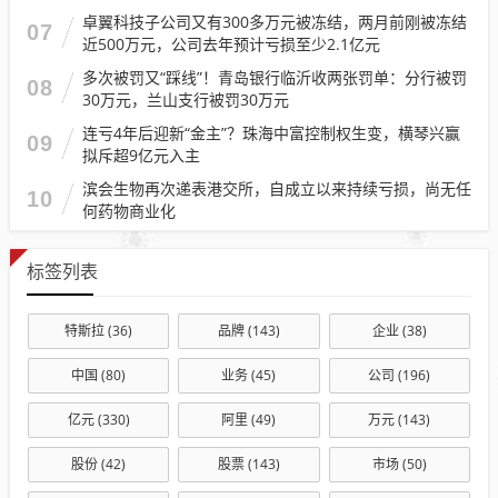
卓翼科技子公司又有300多万元被冻结，两月前刚被冻结
07
近500万元，公司去年预计亏损至少2.1亿元
多次被罚又“踩线”！青岛银行临沂收两张罚单：分行被罚
08
30万元，兰山支行被罚30万元
连亏4年后迎新“金主”？珠海中富控制权生变，横琴兴赢
09
拟斥超9亿元入主
滨会生物再次递表港交所，自成立以来持续亏损，尚无任
10
何药物商业化
标签列表
特斯拉
(36)
品牌
(143)
企业
(38)
中国
(80)
业务
(45)
公司
(196)
亿元
(330)
阿里
(49)
万元
(143)
股份
(42)
股票
(143)
市场
(50)