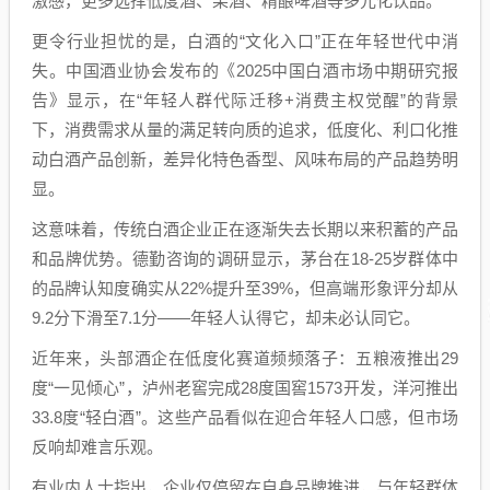
激感，更多选择低度酒、果酒、精酿啤酒等多元化饮品。
更令行业担忧的是，白酒的“文化入口”正在年轻世代中消
失。中国酒业协会发布的《2025中国白酒市场中期研究报
告》显示，在“年轻人群代际迁移+消费主权觉醒”的背景
下，消费需求从量的满足转向质的追求，低度化、利口化推
动白酒产品创新，差异化特色香型、风味布局的产品趋势明
显。
这意味着，传统白酒企业正在逐渐失去长期以来积蓄的产品
和品牌优势。德勤咨询的调研显示，茅台在18-25岁群体中
的品牌认知度确实从22%提升至39%，但高端形象评分却从
9.2分下滑至7.1分——年轻人认得它，却未必认同它。
近年来，头部酒企在低度化赛道频频落子：五粮液推出29
度“一见倾心”，泸州老窖完成28度国窖1573开发，洋河推出
33.8度“轻白酒”。这些产品看似在迎合年轻人口感，但市场
反响却难言乐观。
有业内人士指出，企业仅停留在自身品牌推进，与年轻群体