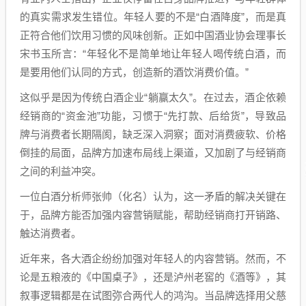
的真实需求发生错位。年轻人要的不是“白酒降度”，而是真
正符合他们饮用习惯的风味创新。正如中国酒业协会理事长
宋书玉所言：“年轻化不是简单地让年轻人喝传统白酒，而
是要用他们认同的方式，创造新的酒饮消费价值。”
这似乎是因为传统白酒企业“躺赢太久”。在过去，酒企依赖
经销商的“资金池”功能，习惯于“先打款、后给货”，导致品
牌与消费者长期隔阂，缺乏深入洞察；面对消费疲软、价格
倒挂的局面，品牌方加速布局线上渠道，又加剧了与经销商
之间的利益冲突。
一位白酒分析师张帅（化名）认为，这一矛盾的解决关键在
于，品牌方能否加强内容营销赋能，帮助经销商打开销路、
触达消费者。
近年来，各大酒企纷纷加强对年轻人的内容营销。然而，不
论是五粮液的《中国桌子》，还是泸州老窖的《酒等》，其
叙事逻辑都是在试图弥合两代人的鸿沟。当品牌选择用父慈