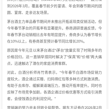
到2026年3月，覆盖春节前夕的宴请、年会到春节期间的团
圆、宴席、走亲访友场景。
茅台酒主力单品春节期间并未推出开瓶返现类促销活动，但
今年春节茅台的开瓶率有显著提升。券商调研普遍反馈，今
年春节茅台动销相比去年有明显提升，券商多认为春节增长
在10%以上，有券商甚至预计春节同比增长20%。
原因是今年元旦以来茅台通过“i茅台”放量实现了时隔多年的
价格回归，这一直销举措同时解决了“保真”和“价格”两大痛
点，迅速触达了潜在的家庭消费客群。
对此，白酒分析师肖竹青表示，“今年春节白酒市场促销力
度较大，酒企通过买赠、扫码得红包等多种方式刺激消费。
有助于去库存、缓解渠道端压力，推动开瓶率提升。同时也
反映了市场竞争加剧，各酒企通过价格优惠等方式吸引消费
者，会侵蚀酒企的利润空间。”
营销端的努力并未扭转全局颓势。据东方证券在2026年2月