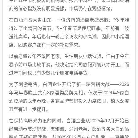
今世缘在节前披露的机构调研报告中就坦言，渠道商和终端
商的信心指数没有明显提振，市场仍存在观望情绪。
在白酒消费大省山东，一位济南的酒商老盛感慨：“今年难
得过了个清闲的春节。”往年春节是传统旺季，年前有一波
送礼高峰，年后也有一轮走亲访友的小高潮，因此中小烟酒
店、团购客户都有一定的补货需求。
以前老盛过年不敢回老家，生怕朋友电话催货，但由于今年
春节前市场比较平淡，他决定给公司放假到初八才开工，而
过年期间也只有少数几个朋友电话要货。
为了刺激销售，白酒企业开启了新一轮营销大战——2026
年马年春晚上共有8家酒类品牌亮相，仅次于2024年9家白
酒登场的龙年春晚，各家品牌营销投入力度依旧，植入深度
甚至有进一步提升。
在保持高曝光力度的同时，白酒企业从2025年12月开始已
经启动春节动销战，五粮液、泸州老窖、郎酒等各大白酒品
牌的开瓶扫码活动，从2025年12月左右启动后，一直持续