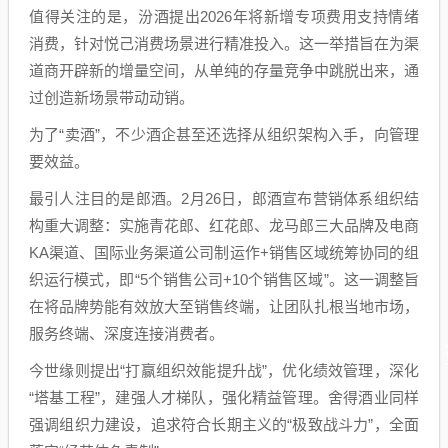
值得关注的是，汾酒提出2026年将新增专项费用支持情绪
消费，针对悦己消费场景进行精准投入。这一举措旨在为渠
道商开辟新的增量空间，从单纯的存量竞争中跳脱出来，通
过创造新场景带动动销。
为了“卖酒”，不少酒企甚至还选择从组织架构入手，向管理
要效益。
最引人注目的是郎酒。2月26日，郎酒宣布营销体系组织结
构重大调整：实施青花郎、红花郎、龙马郎三大品牌及电商
KA渠道、国际业务渠道公司制运作+销售区域统筹协同的组
织运行模式，即“5个销售公司+10个销售区域”。这一调整旨
在将品牌势能有效放大至销售终端，让团队扎根当地市场，
服务终端、深度连接消费者。
今世缘则提出“打赢组织效能提升战”，优化绩效管理，深化
“塔基工程”，建强人才梯队，强化精益管理。舍得酒业同样
强调组织力建设，追求符合长期主义的“极致战斗力”，全面