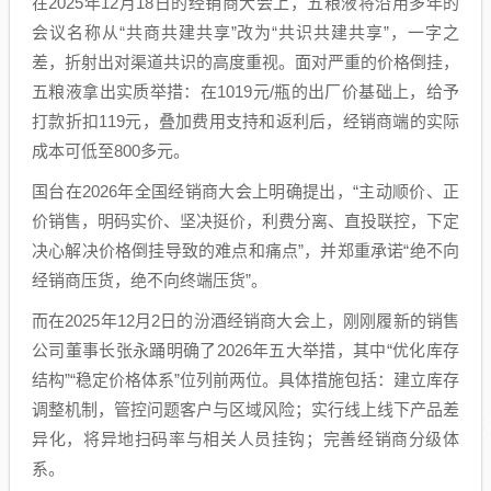
在2025年12月18日的经销商大会上，五粮液将沿用多年的
会议名称从“共商共建共享”改为“共识共建共享”，一字之
差，折射出对渠道共识的高度重视。面对严重的价格倒挂，
五粮液拿出实质举措：在1019元/瓶的出厂价基础上，给予
打款折扣119元，叠加费用支持和返利后，经销商端的实际
成本可低至800多元。
国台在2026年全国经销商大会上明确提出，“主动顺价、正
价销售，明码实价、坚决挺价，利费分离、直投联控，下定
决心解决价格倒挂导致的难点和痛点”，并郑重承诺“绝不向
经销商压货，绝不向终端压货”。
而在2025年12月2日的汾酒经销商大会上，刚刚履新的销售
公司董事长张永踊明确了2026年五大举措，其中“优化库存
结构”“稳定价格体系”位列前两位。具体措施包括：建立库存
调整机制，管控问题客户与区域风险；实行线上线下产品差
异化，将异地扫码率与相关人员挂钩；完善经销商分级体
系。