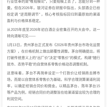
行业信奉的是“唯规模论”，只要规模上去了，总能分到一杯
羹。但在2026年，银河证券在研报中指出，头部酒企已纷
纷定调 “逆周期调节” ，核心考核指标回归到最原始的渠道
盈利与价格体系稳定。
从2025年底至2026年初白酒企业密集召开的大会中，这一
转向清晰可见——
1月13日，贵州茅台正式发布《2026年贵州茅台市场化运营
方案》，在价格机制上做出颠覆性调整。茅台明确提出，将
打破传统意义上的“出厂价”决定“零售价”的模式，构建“随行
就市、态势平稳”的自营体系零售价格动态调整机制。
这意味着，茅台不再简单设定一个打款价让经销商去搏市
场，而是以自营体系零售价为基础，科学合理测算渠道利润
率，以确定经销合同价和佣金。以精品茅台、陈年茅台15
等产品为例，经销合同价的调整旨在给渠道留出较为合理的
利润空间。