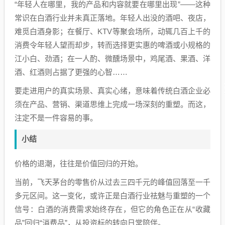
“年轻人在哪里，我的产品和内容就要在哪里出现”——这种
常识在白酒行业并未真正落地。年轻人出没的酒吧、夜店，
难觅白酒身影；在餐厅、KTV等聚会场所，动辄几百上千的
消费令年轻人望而却步，转而选择更实惠的啤酒或小规格的
江小白、劲酒；在一人酌、微醺场景中，鸡尾酒、果酒、洋
酒、红酒则占据了更强的心智……
要走进用户的真实场景、真实心绪，意味着传统白酒企业必
须在产品、营销、渠道思维上完成一场深刻的重塑。而这，
注定不是一件容易的事。
小结
价格的退潮，往往是价值回归的开始。
当前，飞天茅台的零售价从过去三四千元的峰值回落至一千
多元区间。这一变化，或许正是白酒行业祛魅与重塑的一个
信号：白酒的消费需求始终存在，但它的角色正在从“收藏
品”回归“消费品”，从投资标的转向日常陪伴。