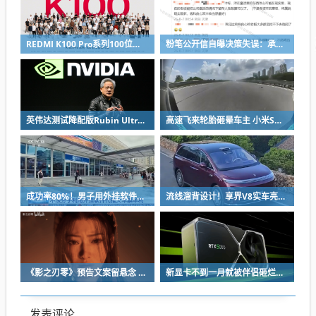
REDMI K100 Pro系列100位工程师代表亮相：设计、工程K90原班人马操刀
粉笔公开信自曝决策失误：承认鸡贼 蹭热度 舍不得成本想多收钱
英伟达测试降配版Rubin Ultra GPU：HBM短缺下芯片厂商如何破局
高速飞来轮胎砸晕车主 小米SU7自动断电呼叫120 全程半小时救回一命
成功率80%！男子用外挂软件抢12306火车票：牟利2万多被判刑
流线溜背设计！享界V8实车亮相：增程版最大续航339km
《影之刃零》预告文案留悬念 玩家：要反向跳票
新显卡不到一月就被伴侣砸烂：小哥哀叹如此脆弱
发表评论