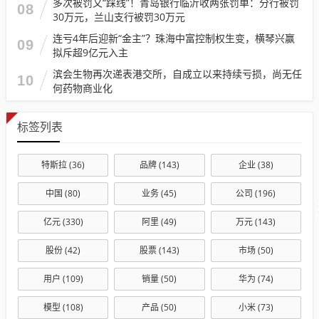
多次被罚又“踩线”！青岛银行临沂收两张罚单：分行被罚
08
30万元，兰山支行被罚30万元
连亏4年后迎新“金主”？珠海中富控制权生变，横琴兴赢
09
拟斥超9亿元入主
滨会生物再次递表港交所，自成立以来持续亏损，尚无任
10
何药物商业化
标签列表
特斯拉
(36)
品牌
(143)
企业
(38)
中国
(80)
业务
(45)
公司
(196)
亿元
(330)
阿里
(49)
万元
(143)
股份
(42)
股票
(143)
市场
(50)
用户
(109)
销量
(50)
华为
(74)
模型
(108)
产品
(50)
小米
(73)