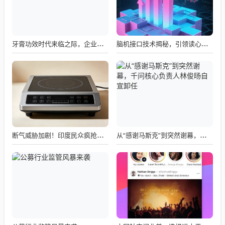
牙膏功效时代来临之际，企业应如何备战？
脑机接口技术揭秘，引领读心术革命的领跑者大盘点
断气威胁加剧！印度民众疯抢电磁炉 制造商将从中国空运部件
从“感谢马斯克”到突然谢幕，千问核心负责人林俊旸自宣卸任