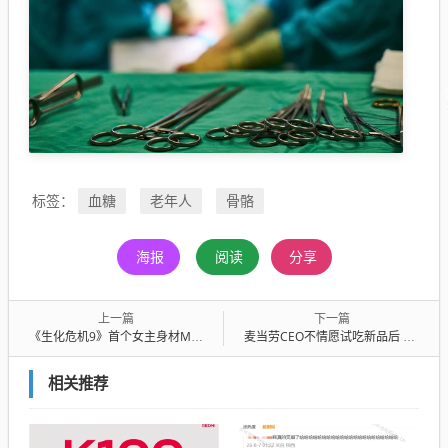
血糖
老年人
骨骼
标签：
海报
阅读
分享
上一篇
下一篇
《生化危机9》首个女主身材MOD遭喷：上围小也有错?
麦当劳CEO不情愿试吃新品后 汉堡王发CEO狠咬皇堡视频借势营销
相关推荐