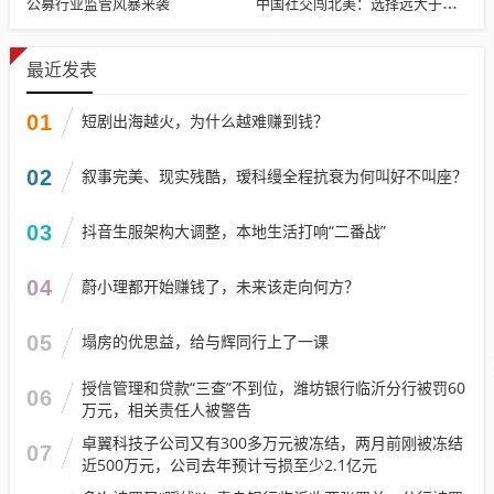
公募行业监管风暴来袭
中国社交闯北美：选择远大于努力
最近发表
01
短剧出海越火，为什么越难赚到钱？
02
叙事完美、现实残酷，瑷科缦全程抗衰为何叫好不叫座？
03
抖音生服架构大调整，本地生活打响“二番战”
04
蔚小理都开始赚钱了，未来该走向何方？
05
塌房的优思益，给与辉同行上了一课
授信管理和贷款“三查”不到位，潍坊银行临沂分行被罚60
06
万元，相关责任人被警告
卓翼科技子公司又有300多万元被冻结，两月前刚被冻结
07
近500万元，公司去年预计亏损至少2.1亿元