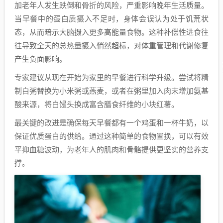
加老年人发生跌倒和骨折的风险，严重影响晚年生活质量。
当早餐中的蛋白质摄入不足时，身体会误认为处于饥荒状
态，从而暗示大脑摄入更多高能量食物。这种补偿性进食往
往导致全天的总热量摄入悄然超标，对体重管理和代谢修复
产生负面影响。
专家建议从现在开始为家里的早餐进行科学升级。尝试将精
制白粥替换为小米粥或燕麦，或者在粥里加入肉末增加氨基
酸来源，将白馒头换成富含膳食纤维的小块红薯。
最关键的改进是确保每天早餐都有一个鸡蛋和一杯牛奶，以
保证优质蛋白的供给。通过这种简单的食物置换，可以有效
平抑血糖波动，为老年人的肌肉和骨骼提供更坚实的营养支
撑。