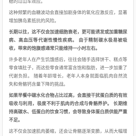
稳的过山车效应。
这种频繁的血糖波动会直接加剧身体的氧化应激反应，显著
增加胰岛素抵抗的风险。
长期以往，这不仅会加速细胞衰老，更可能诱发或加重糖尿
病、高血压等代谢性慢性疾病。 由于精制碳水极易被吸
收，带来的饱腹感通常只能维持一小时左右。
许多老年人在产生饥饿感后，往往会随手选择饼干、糕点等
零食填肚子，而这些零食通常富含饱和脂肪，进一步加重了
代谢负担。 随着年龄增长，老年人本身就面临肌肉自然流
失和骨骼钙含量下降的挑战。
如果早餐中碳水化合物占比过高，会直接干扰蛋白质的有效
吸收与利用，极度不利于肌肉的合成与骨骼养护。 长期维
持高碳水、低蛋白的饮食习惯，会导致身体蛋白质供能严重
不足。
这不仅会加速肌肉萎缩，还会让骨骼逐渐变脆，从而大幅增