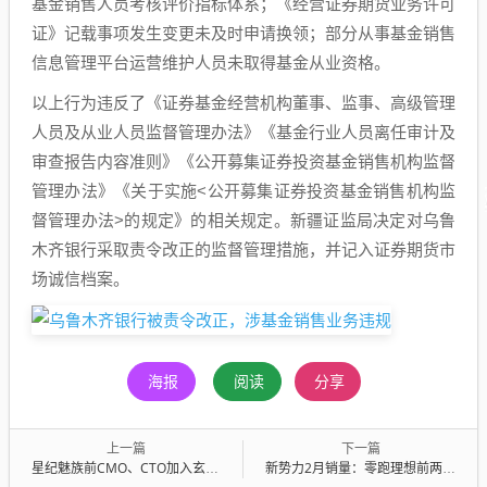
基金销售人员考核评价指标体系；《经营证券期货业务许可
证》记载事项发生变更未及时申请换领；部分从事基金销售
信息管理平台运营维护人员未取得基金从业资格。
以上行为违反了《证券基金经营机构董事、监事、高级管理
人员及从业人员监督管理办法》《基金行业人员离任审计及
审查报告内容准则》《公开募集证券投资基金销售机构监督
管理办法》《关于实施<公开募集证券投资基金销售机构监
督管理办法>的规定》的相关规定。新疆证监局决定对乌鲁
木齐银行采取责令改正的监督管理措施，并记入证券期货市
场诚信档案。
海报
阅读
分享
上一篇
下一篇
星纪魅族前CMO、CTO加入玄景MLVision，拟接手魅族AI眼镜
新势力2月销量：零跑理想前两名，小米问界跌惨了