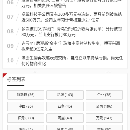
06
万元，相关责任人被警告
卓翼科技子公司又有300多万元被冻结，两月前刚被冻结
07
近500万元，公司去年预计亏损至少2.1亿元
多次被罚又“踩线”！青岛银行临沂收两张罚单：分行被罚
08
30万元，兰山支行被罚30万元
连亏4年后迎新“金主”？珠海中富控制权生变，横琴兴赢
09
拟斥超9亿元入主
滨会生物再次递表港交所，自成立以来持续亏损，尚无任
10
何药物商业化
标签列表
特斯拉
(36)
品牌
(143)
企业
(38)
中国
(80)
业务
(45)
公司
(196)
亿元
(330)
阿里
(49)
万元
(143)
股份
(42)
股票
(143)
市场
(50)