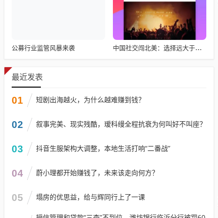
公募行业监管风暴来袭
中国社交闯北美：选择远大于努力
最近发表
01
短剧出海越火，为什么越难赚到钱？
02
叙事完美、现实残酷，瑷科缦全程抗衰为何叫好不叫座？
03
抖音生服架构大调整，本地生活打响“二番战”
04
蔚小理都开始赚钱了，未来该走向何方？
05
塌房的优思益，给与辉同行上了一课
授信管理和贷款“三查”不到位，潍坊银行临沂分行被罚60