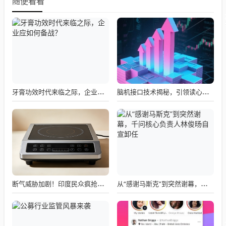
随便看看
牙膏功效时代来临之际，企业应如何备战？
脑机接口技术揭秘，引领读心术革命的领跑者大盘点
断气威胁加剧！印度民众疯抢电磁炉 制造商将从中国空运部件
从“感谢马斯克”到突然谢幕，千问核心负责人林俊旸自宣卸任