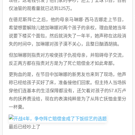
现在，这笔钱引发了他们家的争吵，还上了全球节目，目前
仅油管的观看量就已达到125万。
在德尼斯阵亡之后，他的母亲马琳娜·西马吉娜走上节目，
希望想要解除儿媳加琳娜对两个孩子的亲权，理由是她当年
说要下楼买个面包，然后就消失了一年半，她声称在这段消
失的时间中，加琳娜对孩子漠不关心，且整日酗酒胡搞。
但加琳娜则指责对方唆使孩子仇视母亲，并阻碍母子交流，
反正两方都在指责对方是为了死亡赔偿金才如此卑鄙。
更狗血的是，在节目中加琳娜的新男友也来到了现场，他声
称已经给孩子买好了床，准备接他们回家。但主持人当场拆
穿他们连基本的生活保障都没有，还欠着对孩子的57.8万卢
布的抚养费没给，现在的表演纯粹是为了从阵亡抚恤金里分
一杯羹。
最后已经吵上了