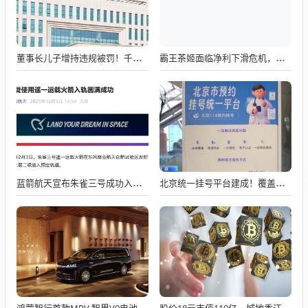
董事长儿子增持违规被罚！千红制药市值128亿，半年净赚2.58亿却踩雷信托5年
霸王茶姬面临净利下滑危机，急需策略调整与谋变
蓝箭航天宣布朱雀三号成功入轨，技术突破五大项，深入排查回收失败原因
北京统一挂号平台建成！覆盖近300家二三甲医院号源
鸿蒙智行首款MPV 智界V9电池信息曝光：WLTC最远续航223km
股价18元市值110亿，城地香江却被查出连续7季财报失真