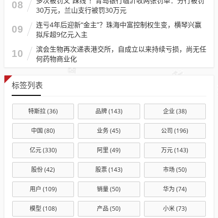
多次被罚又“踩线”！青岛银行临沂收两张罚单：分行被罚
08
30万元，兰山支行被罚30万元
连亏4年后迎新“金主”？珠海中富控制权生变，横琴兴赢
09
拟斥超9亿元入主
滨会生物再次递表港交所，自成立以来持续亏损，尚无任
10
何药物商业化
标签列表
特斯拉
(36)
品牌
(143)
企业
(38)
中国
(80)
业务
(45)
公司
(196)
亿元
(330)
阿里
(49)
万元
(143)
股份
(42)
股票
(143)
市场
(50)
用户
(109)
销量
(50)
华为
(74)
模型
(108)
产品
(50)
小米
(73)