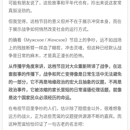
可能有朋友说了，这些故事和平年代也有，拎出来说这家常
真挺没劲的。
但我觉得，这档节目的意义但并不在于展示冲突本身，而在
于展示战争如何悄然改变社会的运行方式。
的确看《Мужское / Женское》节目上的争吵，远不如战场
上的残肢断臂一样血了糊茬，冲击灵魂，但这种已经默认战
争是日常的麻木，才是真正漫长的恐怖。
从传播学角度来讲，这档节目对大众重新转译了战争，在这
套叙事的传播下，战争和死亡变得像是日常生活中无法避免
的一部分，它不再是地缘政治的宏大且抽象的议题，不再是
政治事件，它被浓缩的家长里短的日常道德伦理话题，就像
是这个国家民众必须经历的命运。
在电视节目里争吵的人们，估计除了赔偿金以外，很难想象
远方的战火，正为这些荒诞的议题提供源源不断的嘉宾。而
这种荒诞恰恰印证了一句古老的名言吧：