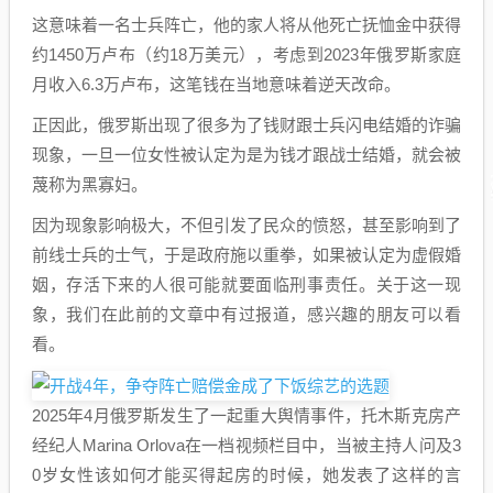
这意味着一名士兵阵亡，他的家人将从他死亡抚恤金中获得
约1450万卢布（约18万美元），考虑到2023年俄罗斯家庭
月收入6.3万卢布，这笔钱在当地意味着逆天改命。
正因此，俄罗斯出现了很多为了钱财跟士兵闪电结婚的诈骗
现象，一旦一位女性被认定为是为钱才跟战士结婚，就会被
蔑称为黑寡妇。
因为现象影响极大，不但引发了民众的愤怒，甚至影响到了
前线士兵的士气，于是政府施以重拳，如果被认定为虚假婚
姻，存活下来的人很可能就要面临刑事责任。关于这一现
象，我们在此前的文章中有过报道，感兴趣的朋友可以看
看。
2025年4月俄罗斯发生了一起重大舆情事件，托木斯克房产
经纪人Marina Orlova在一档视频栏目中，当被主持人问及3
0岁女性该如何才能买得起房的时候，她发表了这样的言