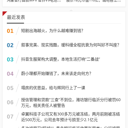
最近发表
01
短剧出海越火，为什么越难赚到钱？
02
叙事完美、现实残酷，瑷科缦全程抗衰为何叫好不叫座？
03
抖音生服架构大调整，本地生活打响“二番战”
04
蔚小理都开始赚钱了，未来该走向何方？
05
塌房的优思益，给与辉同行上了一课
授信管理和贷款“三查”不到位，潍坊银行临沂分行被罚60
06
万元，相关责任人被警告
卓翼科技子公司又有300多万元被冻结，两月前刚被冻结
07
近500万元，公司去年预计亏损至少2.1亿元