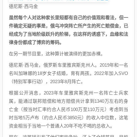
德尼斯·西马金
虽然每个人对这种家长里短都有自己的价值观和看法，但一
件确定无疑的事是，俄乌冲突阵亡所产生的死亡赔偿金，已
经成为了当地阶级跃升的阶梯，在这样的诱惑下，血缘和法
律身份都成了博弈的筹码。
在另一期节目里，这种算计被演绎的更加赤裸。
德尼斯·西马金，俄罗斯车里雅宾斯克州人。2019年和一名
名叫加琳娜的18岁女子结婚，育有两孩。2022年加入SVO
（特别军事行动），2023年8月阵亡。
根据公开消息，2023年车里雅宾斯克州一名阵亡士兵家
属，能通过联邦赔偿和地方赔偿共计拿到1340万左右的身
亡金（按当时汇率约合人民币100万至110万元）考虑到当
时当地5万卢布（约合人民币3850元）的收入中位数，这笔
资金相当于当地一个普通人20年不吃不喝的总收入。