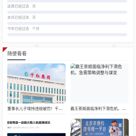
这周已经过去
天
本月已经过去
天
今年已经过去
个月
随便看看
董事长儿子增持违规被罚！千红制药市值128亿，半年净赚2.58亿却踩雷信托5年
霸王茶姬面临净利下滑危机，急需策略调整与谋变