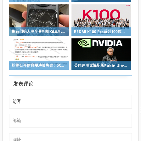
影石创始人晒全景相机X6真机：硬扛一颗子弹没穿透
REDMI K100 Pro系列100位工程师代表亮相：设计、工程K90原班人马操刀
粉笔公开信自曝决策失误：承认鸡贼 蹭热度 舍不得成本想多收钱
英伟达测试降配版Rubin Ultra GPU：HBM短缺下芯片厂商如何破局
发表评论