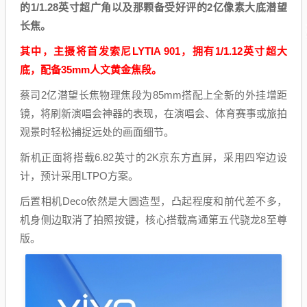
的1/1.28英寸超广角以及那颗备受好评的2亿像素大底潜望
长焦。
其中，主摄将首发索尼LYTIA 901，拥有1/1.12英寸超大
底，配备35mm人文黄金焦段。
蔡司2亿潜望长焦物理焦段为85mm搭配上全新的外挂增距
镜，将刷新演唱会神器的表现，在演唱会、体育赛事或旅拍
观景时轻松捕捉远处的画面细节。
新机正面将搭载6.82英寸的2K京东方直屏，采用四窄边设
计，预计采用LTPO方案。
后置相机Deco依然是大圆造型，凸起程度和前代差不多，
机身侧边取消了拍照按键，核心搭载高通第五代骁龙8至尊
版。