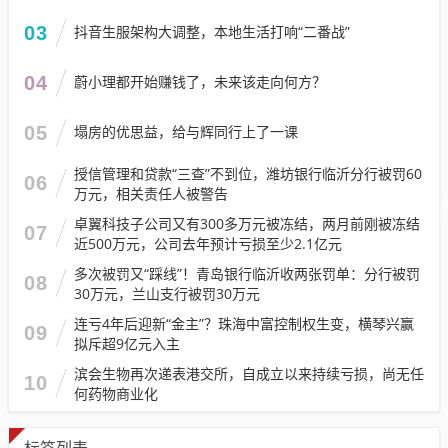
03
抖音生服架构大调整，本地生活打响“二番战”
04
蔚小理都开始赚钱了，未来该走向何方？
05
塌房的优思益，给与辉同行上了一课
授信管理和贷款“三查”不到位，潍坊银行临沂分行被罚60
06
万元，相关责任人被警告
卓翼科技子公司又有300多万元被冻结，两月前刚被冻结
07
近500万元，公司去年预计亏损至少2.1亿元
多次被罚又“踩线”！青岛银行临沂收两张罚单：分行被罚
08
30万元，兰山支行被罚30万元
连亏4年后迎新“金主”？珠海中富控制权生变，横琴兴赢
09
拟斥超9亿元入主
滨会生物再次递表港交所，自成立以来持续亏损，尚无任
10
何药物商业化