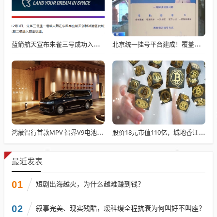
蓝箭航天宣布朱雀三号成功入轨，技术突破五大项，深入排查回收失败原因
北京统一挂号平台建成！覆盖近300家二三甲医院号源
鸿蒙智行首款MPV 智界V9电池信息曝光：WLTC最远续航223km
股价18元市值110亿，城地香江却被查出连续7季财报失真
最近发表
01
短剧出海越火，为什么越难赚到钱？
02
叙事完美、现实残酷，瑷科缦全程抗衰为何叫好不叫座？