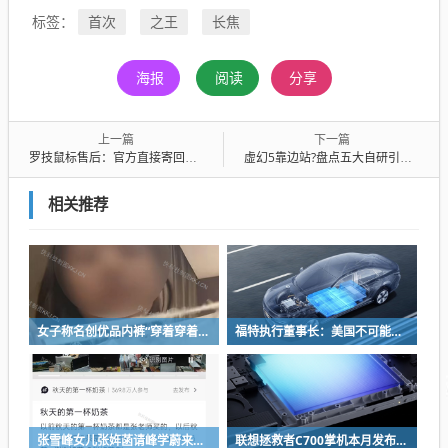
首次
之王
长焦
标签：
海报
阅读
分享
上一篇
下一篇
罗技鼠标售后：官方直接寄回三个全新产品！可惜还是要退回
虚幻5靠边站?盘点五大自研引擎 谁是2026最佳画面
相关推荐
女子称名创优品内裤“穿着穿着掉了”让其颜面尽失 品牌方客服回应：已启动紧急调查
福特执行董事长：美国不可能永远把中国车企挡在门外 进来也有信心击败
张雪峰女儿张姩菡请峰学蔚来员工喝立秋奶茶 往年都是张雪峰买单
联想拯救者C700掌机本月发布：掌中玩3A 畅玩9小时不插电