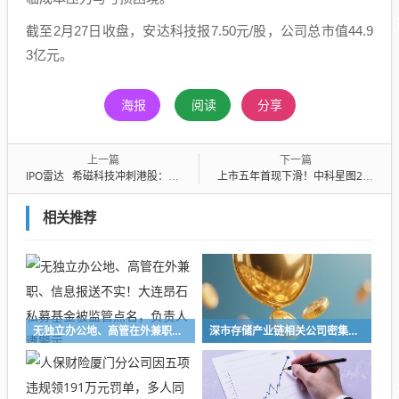
截至2月27日收盘，安达科技报7.50元/股，公司总市值44.9
3亿元。
海报
阅读
分享
上一篇
下一篇
IPO雷达 希磁科技冲刺港股：客户集中度高、存货高企，关联交易激增引关注
上市五年首现下滑！中科星图2025年净利骤降九成，商业航天全产业链成“烧钱黑洞”？
相关推荐
无独立办公地、高管在外兼职、信息报送不实！大连昂石私募基金被监管点名，负责人遭警示
深市存储产业链相关公司密集释放积极信号，业界看好行业高景气度持续性