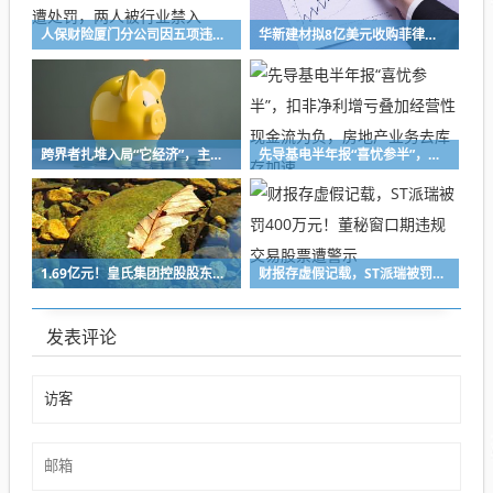
人保财险厦门分公司因五项违规领191万元罚单，多人同遭处罚，两人被行业禁入
华新建材拟8亿美元收购菲律宾HPI股权 标的公司处于亏损状态
跨界者扎堆入局“它经济”，主业营收连续三年下滑，三全食品试水入局宠物食品赛道
先导基电半年报“喜忧参半”，扣非净利增亏叠加经营性现金流为负，房地产业务去库存加速
1.69亿元！皇氏集团控股股东拟转让5.80%股份，现投资大佬龚虹嘉身影
财报存虚假记载，ST派瑞被罚400万元！董秘窗口期违规交易股票遭警示
发表评论