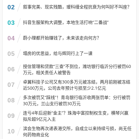
02
叙事完美、现实残酷，瑷科缦全程抗衰为何叫好不叫座？
03
抖音生服架构大调整，本地生活打响“二番战”
04
蔚小理都开始赚钱了，未来该走向何方？
05
塌房的优思益，给与辉同行上了一课
授信管理和贷款“三查”不到位，潍坊银行临沂分行被罚60
06
万元，相关责任人被警告
卓翼科技子公司又有300多万元被冻结，两月前刚被冻结
07
近500万元，公司去年预计亏损至少2.1亿元
多次被罚又“踩线”！青岛银行临沂收两张罚单：分行被罚
08
30万元，兰山支行被罚30万元
连亏4年后迎新“金主”？珠海中富控制权生变，横琴兴赢
09
拟斥超9亿元入主
滨会生物再次递表港交所，自成立以来持续亏损，尚无任
10
何药物商业化