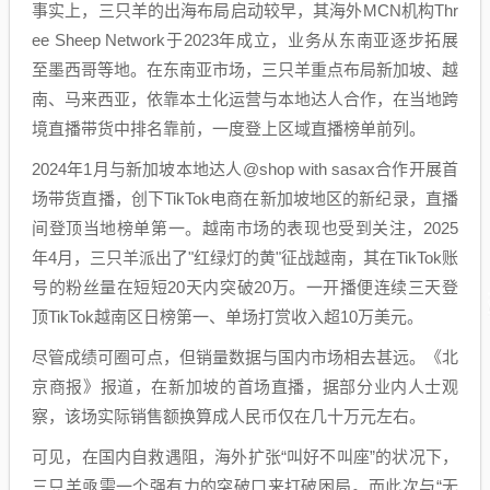
事实上，三只羊的出海布局启动较早，其海外MCN机构Thr
ee Sheep Network于2023年成立，业务从东南亚逐步拓展
至墨西哥等地。在东南亚市场，三只羊重点布局新加坡、越
南、马来西亚，依靠本土化运营与本地达人合作，在当地跨
境直播带货中排名靠前，一度登上区域直播榜单前列。
2024年1月与新加坡本地达人@shop with sasax合作开展首
场带货直播，创下TikTok电商在新加坡地区的新纪录，直播
间登顶当地榜单第一。越南市场的表现也受到关注，2025
年4月，三只羊派出了"红绿灯的黄"征战越南，其在TikTok账
号的粉丝量在短短20天内突破20万。一开播便连续三天登
顶TikTok越南区日榜第一、单场打赏收入超10万美元。
尽管成绩可圈可点，但销量数据与国内市场相去甚远。《北
京商报》报道，在新加坡的首场直播，据部分业内人士观
察，该场实际销售额换算成人民币仅在几十万元左右。
可见，在国内自救遇阻，海外扩张“叫好不叫座”的状况下，
三只羊亟需一个强有力的突破口来打破困局。而此次与“无