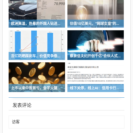
欧洲高温，热晕的外国人钻进中国新能源车里避暑
估值10亿美元，“网球女皇”的咖啡店要IPO了
百亿防晒踩刹车，价值竞争卷到“长寿科学”
蔡崇信夫妇开创千亿“合伙人式”分手
上市以来中报首亏，金字火腿能靠“追光”逆袭吗？
线下关停，线上AI：信用卡行业的“退与进”
发表评论