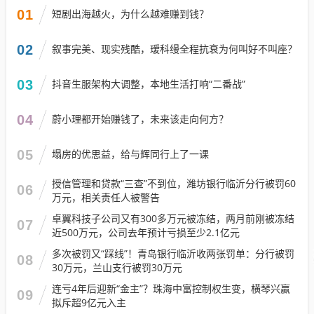
01
短剧出海越火，为什么越难赚到钱？
02
叙事完美、现实残酷，瑷科缦全程抗衰为何叫好不叫座？
03
抖音生服架构大调整，本地生活打响“二番战”
04
蔚小理都开始赚钱了，未来该走向何方？
05
塌房的优思益，给与辉同行上了一课
授信管理和贷款“三查”不到位，潍坊银行临沂分行被罚60
06
万元，相关责任人被警告
卓翼科技子公司又有300多万元被冻结，两月前刚被冻结
07
近500万元，公司去年预计亏损至少2.1亿元
多次被罚又“踩线”！青岛银行临沂收两张罚单：分行被罚
08
30万元，兰山支行被罚30万元
连亏4年后迎新“金主”？珠海中富控制权生变，横琴兴赢
09
拟斥超9亿元入主