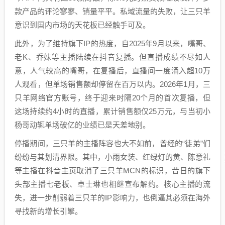
款产品的评论寥寥、销量平平。私域流量的失败，让三只羊
意识到国内市场的天花板已经触手可及。
此外，为了维持旗下IP的热度，自2025年9月以来，嘴哥、
老K、乔妹等主播陆续在抖音复播。但直播成绩不尽如人
意，人气较高的嘴哥，在复播后，直播间一度涌入超10万
人观看，但单场销售额却停留在百万以内。2026年1月，三
只羊网络官方账号，终于迎来时隔20个月的首次复播，但
这场持续约4小时的直播，累计销售额仅25万元，与当初小
杨哥动辄单场破亿的业绩已是天差地别。
停播期间，三只羊的主播阵容也大不如前，曾经的“徒弟”们
纷纷与其划清界限。其中，小雨女装、红绿灯的黄、陈意礼
等主播在抖音主页取消了三只羊MCN的标识，昔日的旗下
头部主播七老板、卓士琳也相继宣布解约。核心主播的流
失，进一步削弱着三只羊的IP影响力，也倒逼其必须在海外
寻找新的增长引擎。