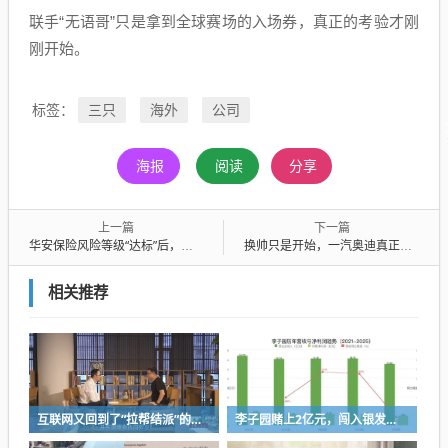
联手“无语哥”只是拿到全球赛场的入场券，真正的考验才刚
刚开始。
三只
海外
公司
标签：
海报
阅读
分享
上一篇
下一篇
华安保险风险等级“达标”后，再收565万罚单
换帅只是开始，一汽奥迪真正硬仗还在后头
相关推荐
互联网又回到了“拉帮结派”的时代
李子园赌上2亿元，闯入银发市场