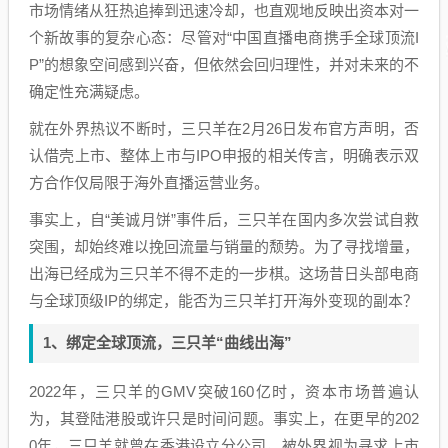
市场情绪从狂热追捧到迅速冷却，也直观地反映出资本对一
个新故事的复杂心态：尽管对“中国直播电商携手全球顶流I
P”的想象空间感到兴奋，但依然会回归理性，并对未来的不
确定性充满疑虑。
就在外界热议不断时，三只羊在2月26日发布官方声明，否
认借壳上市、整体上市与IPO申报的相关传言，明确表示双
方合作仅局限于海外直播运营业务。
事实上，自“美诚月饼”事件后，三只羊在国内多次尝试自救
突围，却始终难以挽回流量与销量的颓势。为了寻找增量，
出海已经成为三只羊不得不走的一步棋。这场昔日头部电商
与全球顶级IP的绑定，能否为三只羊打开海外变现的副本？
1、绑定全球顶流，三只羊“曲线出海”
2022年，三只羊的GMV突破160亿时，资本市场普遍认
为，其登陆港股或许只是时间问题。事实上，在更早的202
0年，三只羊就曾在香港设立分公司，被外界视为寻求上市