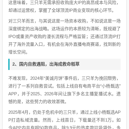
这意味着，三只羊无需承担收购庞大IP的高昂成本与风险，
却通过运营权，掌握了全球顶流IP商业变现的核心环节。
对三只羊而言，与其说这是一场资本收购，不如说这是一场
深度绑定的出海战略。这场运作的本质较为清晰，既规避了
IPO或重资产收购的漫长流程与严格监管；还通过顶流IP打
开了海外流量入口，有机会在海外直播电商赛道，找到新的
增长空间。
2、国内自救遇阻，出海成救命稻草
不难发现，2024年“美诚月饼”事件后，三只羊为挽回颓势，
进行了一系列自救尝试。包括上线自有电商平台“小杨甄选”
APP，并于2025、2026年间让旗下多名主播复播试水。遗
憾的是，这些努力的收效甚微。
2025年4月，仍处于危机中的三只羊，通过上线小杨甄选AP
P打造私域流量。然而，上线首日，下载量还不到1万。如
今APP内共有超50款商品，除9.9元的热卖款垃圾袋外，多