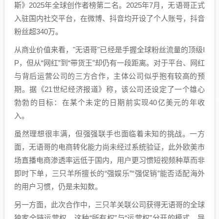
斯》2025年全球创作者榜第二名。2025年7月，无语哥正式
入驻国内社交平台，在微博、抖音均开设了个人账号，抖音
粉丝超340万。
从商业价值来看，"无语哥"已经是手握全球粉丝流量的顶级I
P，但从“网红”到“带货王”却仍有一段距离。对于平台、网红
与背后运营公司的三方合作，主体公司似乎抱有较高的预
期。据《21世纪经济报道》称，该公司还设定了一个雄心
勃勃的目标：在某个未定的日期前实现40亿美元的年收
入。
虽然理想很丰满，但强强联手也面临着未知的挑战。一方
面，无语哥的电商转化能力尚未经过系统验证，此外欧美市
场直播电商渗透率远低于国内，用户更习惯短视频种草而非
即时下单，三只羊所擅长的“强娱乐”“强促销”能否适配海外
的用户习惯，仍是未知数。
另一方面，此次合作中，三只羊关联公司获得无语哥的全球
独家全链运营权，这种“所有权”与“运营权”分开的模式，导