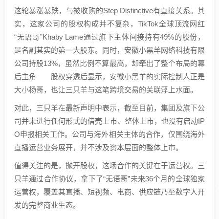
这轮暴涨暴跌，与被收购的Step Distinctive有直接关系。其
实，这家公司的股权构成并不复杂，TikTok全球顶流网红
“无语哥”Khaby Lame通过旗下主体间接持有49%的股份，
是名副其实的第一大股东。同时，安徽小黑羊网络科技有限
公司持股13%，虽然比例不算最高，却牵出了整个布局的幕
后主角——股权穿透后显示，安徽小黑羊的实际控制人正是
大小杨哥，也让三只羊与这笔跨境交易的关联浮上水面。
对此，三只羊在最新声明中表示，截至目前，集团及旗下公
司并未进行任何形式的借壳上市、整体上市，也没有启动IP
O申报相关工作。公司与海外相关主体的合作，仅围绕海外
直播运营业务展开，并不涉及资本层面的整体上市。
值得关注的是，抛开股权，这场合作的关键在于运营权。三
只羊通过合作协议，拿下了“无语哥”未来36个月的全球独家
运营权，覆盖其直播、短视频、电商、供应链乃至数字人开
发的完整商业生态。