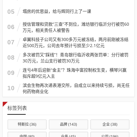
05
塌房的优思益，给与辉同行上了一课
授信管理和贷款“三查”不到位，潍坊银行临沂分行被罚60
06
万元，相关责任人被警告
卓翼科技子公司又有300多万元被冻结，两月前刚被冻结
07
近500万元，公司去年预计亏损至少2.1亿元
多次被罚又“踩线”！青岛银行临沂收两张罚单：分行被罚
08
30万元，兰山支行被罚30万元
连亏4年后迎新“金主”？珠海中富控制权生变，横琴兴赢
09
拟斥超9亿元入主
滨会生物再次递表港交所，自成立以来持续亏损，尚无任
10
何药物商业化
标签列表
特斯拉
(36)
品牌
(143)
企业
(38)
中国
(80)
业务
(45)
公司
(196)