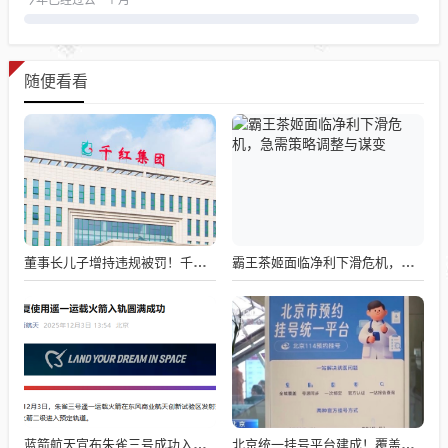
今年已经过去
个月
随便看看
董事长儿子增持违规被罚！千红制药市值128亿，半年净赚2.58亿却踩雷信托5年
霸王茶姬面临净利下滑危机，急需策略调整与谋变
蓝箭航天宣布朱雀三号成功入轨，技术突破五大项，深入排查回收失败原因
北京统一挂号平台建成！覆盖近300家二三甲医院号源