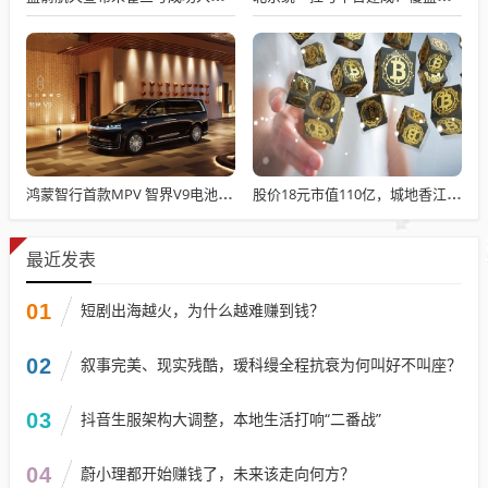
鸿蒙智行首款MPV 智界V9电池信息曝光：WLTC最远续航223km
股价18元市值110亿，城地香江却被查出连续7季财报失真
最近发表
01
短剧出海越火，为什么越难赚到钱？
02
叙事完美、现实残酷，瑷科缦全程抗衰为何叫好不叫座？
03
抖音生服架构大调整，本地生活打响“二番战”
04
蔚小理都开始赚钱了，未来该走向何方？