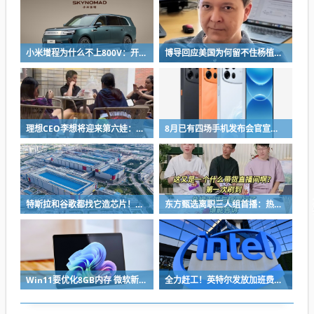
小米增程为什么不上800V：开发时间和成本考虑
博导回应美国为何留不住杨植麟：他毅然拒绝苹果 选择回国创业
理想CEO李想将迎来第六娃：曾称不担心子女争遗产
8月已有四场手机发布会官宣：不止华为和OPPO
特斯拉和谷歌都找它造芯片！三星电子代工满血复活
东方甄选离职三人组首播：热度超越与辉同行 登顶抖音带货总榜
Win11要优化8GB内存 微软新承诺被指画饼：你敢信吗
全力赶工！英特尔发放加班费加速俄亥俄晶圆厂：EMIB-T封装良率逼近90%