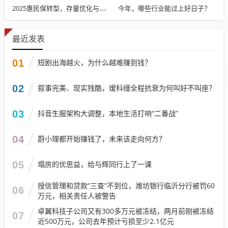
今年，哪些行业能过上好日子？
2025惠民保转型，存量优化与特药扩容策略探讨
最近发表
01
短剧出海越火，为什么越难赚到钱？
02
叙事完美、现实残酷，瑷科缦全程抗衰为何叫好不叫座？
03
抖音生服架构大调整，本地生活打响“二番战”
04
蔚小理都开始赚钱了，未来该走向何方？
05
塌房的优思益，给与辉同行上了一课
授信管理和贷款“三查”不到位，潍坊银行临沂分行被罚60
06
万元，相关责任人被警告
卓翼科技子公司又有300多万元被冻结，两月前刚被冻结
07
近500万元，公司去年预计亏损至少2.1亿元