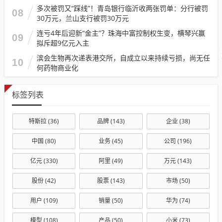
多次被罚又“踩线”！青岛银行临沂收两张罚单：分行被罚
08
30万元，兰山支行被罚30万元
连亏4年后迎新“金主”？珠海中富控制权生变，横琴兴赢
09
拟斥超9亿元入主
滨会生物再次递表港交所，自成立以来持续亏损，尚无任
10
何药物商业化
标签列表
特斯拉
(36)
品牌
(143)
企业
(38)
中国
(80)
业务
(45)
公司
(196)
亿元
(330)
阿里
(49)
万元
(143)
股份
(42)
股票
(143)
市场
(50)
用户
(109)
销量
(50)
华为
(74)
模型
(108)
产品
(50)
小米
(73)