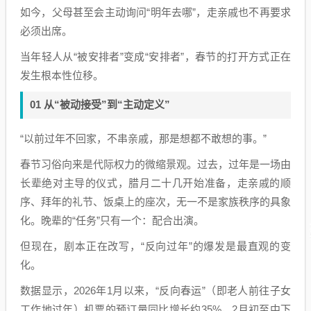
如今，父母甚至会主动询问“明年去哪”，走亲戚也不再要求
必须出席。
当年轻人从“被安排者”变成“安排者”，春节的打开方式正在
发生根本性位移。
01 从“被动接受”到“主动定义”
“以前过年不回家，不串亲戚，那是想都不敢想的事。”
春节习俗向来是代际权力的微缩景观。过去，过年是一场由
长辈绝对主导的仪式，腊月二十几开始准备，走亲戚的顺
序、拜年的礼节、饭桌上的座次，无一不是家族秩序的具象
化。晚辈的“任务”只有一个：配合出演。
但现在，剧本正在改写，“反向过年”的爆发是最直观的变
化。
数据显示，2026年1月以来，“反向春运”（即老人前往子女
工作地过年）机票的预订量同比增长约35%，2月初至中下