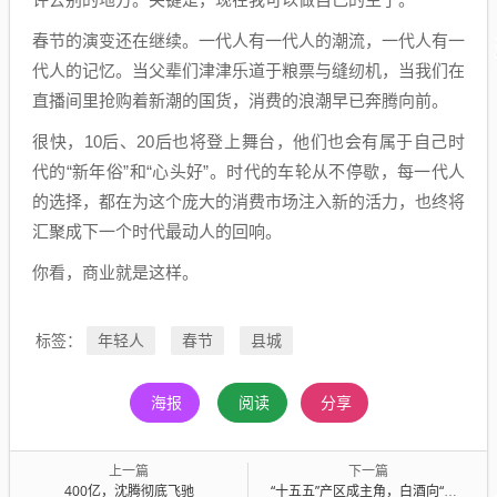
春节的演变还在继续。一代人有一代人的潮流，一代人有一
代人的记忆。当父辈们津津乐道于粮票与缝纫机，当我们在
直播间里抢购着新潮的国货，消费的浪潮早已奔腾向前。
很快，10后、20后也将登上舞台，他们也会有属于自己时
代的“新年俗”和“心头好”。时代的车轮从不停歇，每一代人
的选择，都在为这个庞大的消费市场注入新的活力，也终将
汇聚成下一个时代最动人的回响。
你看，商业就是这样。
年轻人
春节
县城
标签：
海报
阅读
分享
上一篇
下一篇
400亿，沈腾彻底飞驰
“十五五”产区成主角，白酒向“绿”向“新”