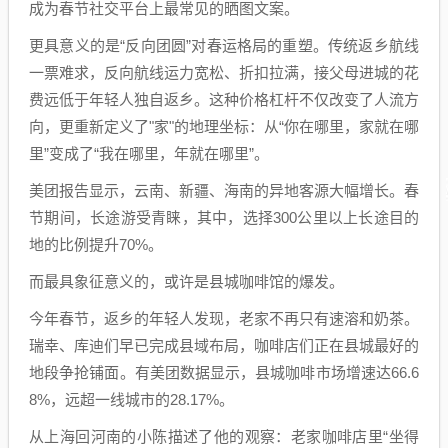
成为春节社交平台上最常见的晒图文案。
更具意义的是“反向团圆”对春运格局的重塑。传统返乡航线
一票难求，反向航线运力宽松、折扣拉满，接父母进城的花
费远低于年轻人独自返乡。这种价格杠杆不仅改变了人流方
向，更重新定义了"家"的地理坐标：从“你在哪里，家就在哪
里”变成了“我在哪里，年就在哪里”。
美团报告显示，云南、新疆、海南的异地客源大幅增长。春
节期间，长途游受青睐，其中，选择300公里以上长途目的
地的比例提升70%。
而最具象征意义的，或许是县城咖啡馆的爆发。
今年春节，返乡的年轻人发现，老家不再只有速溶和奶茶。
瑞幸、库迪们早已完成县域布局，咖啡店们正在县城最好的
地段争抢铺面。有美团数据显示，县城咖啡市场增速达66.6
8%，远超一线城市的28.17%。
从上海回河南的小陈描述了他的观察：老家咖啡店里“坐得