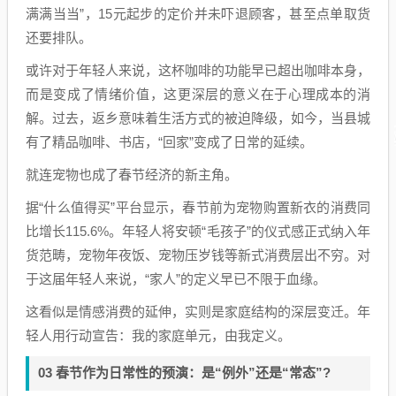
满满当当”，15元起步的定价并未吓退顾客，甚至点单取货
还要排队。
或许对于年轻人来说，这杯咖啡的功能早已超出咖啡本身，
而是变成了情绪价值，这更深层的意义在于心理成本的消
解。过去，返乡意味着生活方式的被迫降级，如今，当县城
有了精品咖啡、书店，“回家”变成了日常的延续。
就连宠物也成了春节经济的新主角。
据“什么值得买”平台显示，春节前为宠物购置新衣的消费同
比增长115.6%。年轻人将安顿“毛孩子”的仪式感正式纳入年
货范畴，宠物年夜饭、宠物压岁钱等新式消费层出不穷。对
于这届年轻人来说，“家人”的定义早已不限于血缘。
这看似是情感消费的延伸，实则是家庭结构的深层变迁。年
轻人用行动宣告：我的家庭单元，由我定义。
03 春节作为日常性的预演：是“例外”还是“常态”?