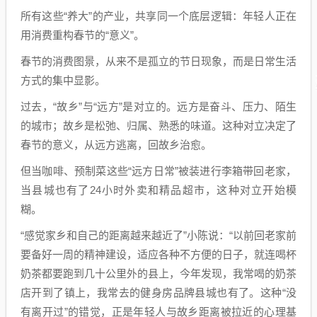
所有这些“养大”的产业，共享同一个底层逻辑：年轻人正在
用消费重构春节的“意义”。
春节的消费图景，从来不是孤立的节日现象，而是日常生活
方式的集中显影。
过去，“故乡”与“远方”是对立的。远方是奋斗、压力、陌生
的城市；故乡是松弛、归属、熟悉的味道。这种对立决定了
春节的意义，从远方逃离，回故乡治愈。
但当咖啡、预制菜这些“远方日常”被装进行李箱带回老家，
当县城也有了24小时外卖和精品超市，这种对立开始模
糊。
“感觉家乡和自己的距离越来越近了”小陈说：“以前回老家前
要备好一周的精神建设，适应各种不方便的日子，就连喝杯
奶茶都要跑到几十公里外的县上，今年发现，我常喝的奶茶
店开到了镇上，我常去的健身房品牌县城也有了。这种“没
有离开过”的错觉，正是年轻人与故乡距离被拉近的心理基