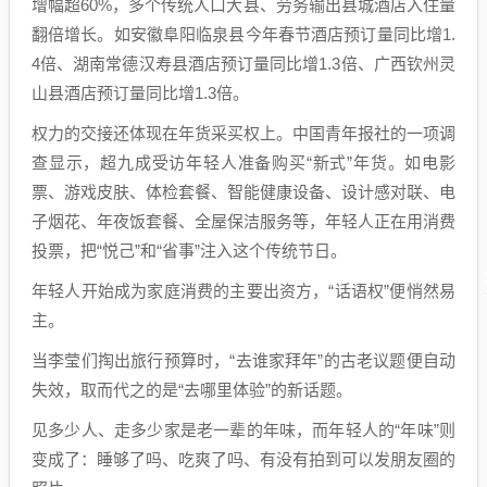
增幅超60%，多个传统人口大县、劳务输出县城酒店入住量
翻倍增长。如安徽阜阳临泉县今年春节酒店预订量同比增1.
4倍、湖南常德汉寿县酒店预订量同比增1.3倍、广西钦州灵
山县酒店预订量同比增1.3倍。
权力的交接还体现在年货采买权上。中国青年报社的一项调
查显示，超九成受访年轻人准备购买“新式”年货。如电影
票、游戏皮肤、体检套餐、智能健康设备、设计感对联、电
子烟花、年夜饭套餐、全屋保洁服务等，年轻人正在用消费
投票，把“悦己”和“省事”注入这个传统节日。
年轻人开始成为家庭消费的主要出资方，“话语权”便悄然易
主。
当李莹们掏出旅行预算时，“去谁家拜年”的古老议题便自动
失效，取而代之的是“去哪里体验”的新话题。
见多少人、走多少家是老一辈的年味，而年轻人的“年味”则
变成了：睡够了吗、吃爽了吗、有没有拍到可以发朋友圈的