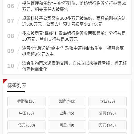
授信管理和贷款“三查”不到位，潍坊银行临沂分行被罚60
06
万元，相关责任人被警告
卓翼科技子公司又有300多万元被冻结，两月前刚被冻结
07
近500万元，公司去年预计亏损至少2.1亿元
多次被罚又“踩线”！青岛银行临沂收两张罚单：分行被罚
08
30万元，兰山支行被罚30万元
连亏4年后迎新“金主”？珠海中富控制权生变，横琴兴赢
09
拟斥超9亿元入主
滨会生物再次递表港交所，自成立以来持续亏损，尚无任
10
何药物商业化
标签列表
特斯拉
(36)
品牌
(143)
企业
(38)
中国
(80)
业务
(45)
公司
(196)
亿元
(330)
阿里
(49)
万元
(143)