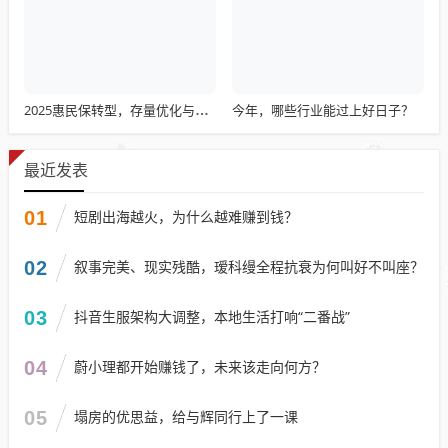
今年，哪些行业能过上好日子？
2025惠民保转型，存量优化与特药扩容策略探讨
最近发表
01
短剧出海越火，为什么越难赚到钱？
02
叙事完美、现实残酷，瑷科缦全程抗衰为何叫好不叫座？
03
抖音生服架构大调整，本地生活打响“二番战”
04
蔚小理都开始赚钱了，未来该走向何方？
05
塌房的优思益，给与辉同行上了一课