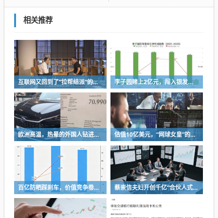
相关推荐
互联网又回到了“拉帮结派”的时代
李子园赌上2亿元，闯入银发市场
欧洲高温，热晕的外国人钻进中国新能源车里避暑
估值10亿美元，“网球女皇”的咖啡店要IPO了
百亿防晒踩刹车，价值竞争卷到“长寿科学”
蔡崇信夫妇开创千亿“合伙人式”分手