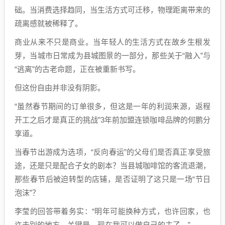
础。当消费选择趋同，当生活方式可迁移，物理距离带来的
疏离感就被稀释了。
商业从来不只是商业。当年轻人的生活方式在故乡生根发
芽，当城市日常成为县城图景的一部分，那些关于“融入”与
“逃离”的古老命题，正在被重新书写。
但这份自由并非没有阴影。
“虽然春节期间的订单很多，但这是一年的利润来源，返程
开工之后才是真正的挑战”3年前加盟连锁咖啡品牌的何鹏分
享道。
当春节出游成为选项，“反向春运”的父母们是否真正享受旅
途，还是只是配合子女的剧本？当县城咖啡馆的客流退潮，
那些春节后被迫转型的店铺，是否证明了这只是一场“节日
泡沫”？
李莹的回答带着务实：“明年可能换种方式，也许回家，也
许去别的地方。关键是，现在我可以做自己的主了。”