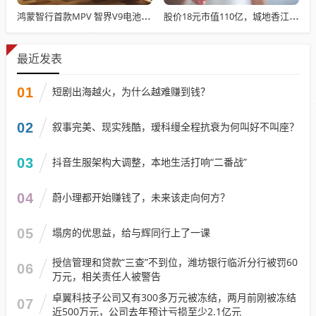
鸿蒙智行首款MPV 智界V9电池信息曝光：WLTC最远续航223km
股价18元市值110亿，城地香江却被查出连续7季财报失真
最近发表
01
短剧出海越火，为什么越难赚到钱？
02
叙事完美、现实残酷，瑷科缦全程抗衰为何叫好不叫座？
03
抖音生服架构大调整，本地生活打响“二番战”
04
蔚小理都开始赚钱了，未来该走向何方？
05
塌房的优思益，给与辉同行上了一课
授信管理和贷款“三查”不到位，潍坊银行临沂分行被罚60
06
万元，相关责任人被警告
卓翼科技子公司又有300多万元被冻结，两月前刚被冻结
07
近500万元，公司去年预计亏损至少2.1亿元