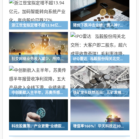
浙江世宝拟定增不超13.94亿元，加码智能转向系统产业化，年内股价已跌27%
猪价下跌冲击业绩，唐人神7月生猪销售收入下降47%，中报预亏超8亿元创新高
社交网络业务收入减少、所持加密货币减值，映宇宙预计上半年净利缩水30%
IPO雷达 泓毅股份闯关北交所：大客户即二股东，超六成营收靠奇瑞！毛利率连降，应收账款高企
中创新航入主半年，苏奥传感半年报营收净利双降，五大产品收入全线下滑，业绩承诺如何破局？
铁矿龙头跃然而出：五矿发展重组铸就A股铁矿采选重要平台
科技股震荡，产业更需“业绩叙事”
增值率166%！华天科技近30亿元并购下周上会，标的华羿微电曾终止IPO