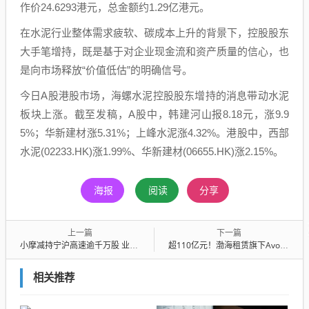
作价24.6293港元，总金额约1.29亿港元。
在水泥行业整体需求疲软、碳成本上升的背景下，控股股东
大手笔增持，既是基于对企业现金流和资产质量的信心，也
是向市场释放“价值低估”的明确信号。
今日A股港股市场，海螺水泥控股股东增持的消息带动水泥
板块上涨。截至发稿，A股中，韩建河山报8.18元，涨9.9
5%；华新建材涨5.31%；上峰水泥涨4.32%。港股中，西部
水泥(02233.HK)涨1.99%、华新建材(06655.HK)涨2.15%。
海报
阅读
分享
上一篇
下一篇
小摩减持宁沪高速逾千万股 业绩承压或成调仓原因
超110亿元！渤海租赁旗下Avolon出售24架飞机租赁资产，公司去年净利预亏最高5亿元
相关推荐