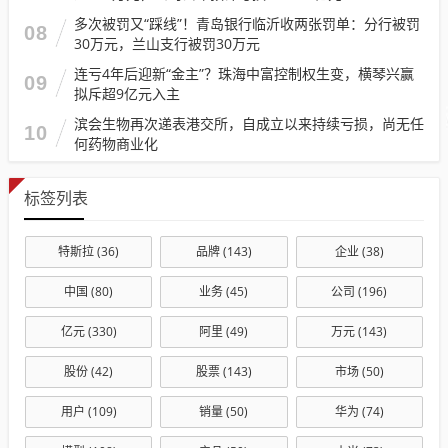
多次被罚又“踩线”！青岛银行临沂收两张罚单：分行被罚
08
30万元，兰山支行被罚30万元
连亏4年后迎新“金主”？珠海中富控制权生变，横琴兴赢
09
拟斥超9亿元入主
滨会生物再次递表港交所，自成立以来持续亏损，尚无任
10
何药物商业化
标签列表
特斯拉
(36)
品牌
(143)
企业
(38)
中国
(80)
业务
(45)
公司
(196)
亿元
(330)
阿里
(49)
万元
(143)
股份
(42)
股票
(143)
市场
(50)
用户
(109)
销量
(50)
华为
(74)