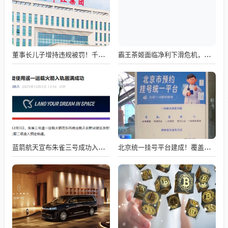
董事长儿子增持违规被罚！千红制药市值128亿，半年净赚2.58亿却踩雷信托5年
霸王茶姬面临净利下滑危机，急需策略调整与谋变
蓝箭航天宣布朱雀三号成功入轨，技术突破五大项，深入排查回收失败原因
北京统一挂号平台建成！覆盖近300家二三甲医院号源