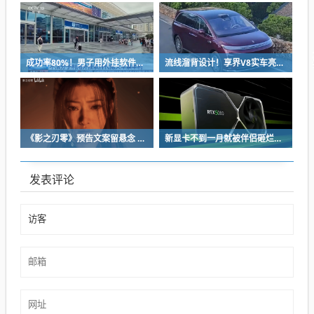
成功率80%！男子用外挂软件抢12306火车票：牟利2万多被判刑
流线溜背设计！享界V8实车亮相：增程版最大续航339km
《影之刃零》预告文案留悬念 玩家：要反向跳票
新显卡不到一月就被伴侣砸烂：小哥哀叹如此脆弱
发表评论