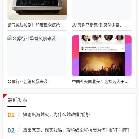
断气威胁加剧！印度民众疯抢电磁炉 制造商将从中国空运部件
从“感谢马斯克”到突然谢幕，千问核心负责人林俊旸自宣卸任
公募行业监管风暴来袭
中国社交闯北美：选择远大于努力
最近发表
01
短剧出海越火，为什么越难赚到钱？
02
叙事完美、现实残酷，瑷科缦全程抗衰为何叫好不叫座？