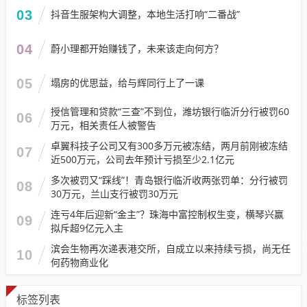
03
抖音生服架构大调整，本地生活打响“二番战”
04
蔚小理都开始赚钱了，未来该走向何方？
05
塌房的优思益，给与辉同行上了一课
授信管理和贷款“三查”不到位，潍坊银行临沂分行被罚60
06
万元，相关责任人被警告
卓翼科技子公司又有300多万元被冻结，两月前刚被冻结
07
近500万元，公司去年预计亏损至少2.1亿元
多次被罚又“踩线”！青岛银行临沂收两张罚单：分行被罚
08
30万元，兰山支行被罚30万元
连亏4年后迎新“金主”？珠海中富控制权生变，横琴兴赢
09
拟斥超9亿元入主
滨会生物再次递表港交所，自成立以来持续亏损，尚无任
10
何药物商业化
标签列表