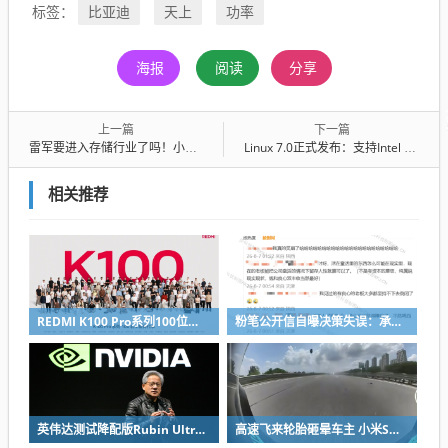
比亚迪
天上
功率
标签：
海报
阅读
分享
上一篇
下一篇
雷军要进入存储行业了吗！小米申请“小米智能存储”商标 网友喊话把价格打下来
Linux 7.0正式发布：支持Intel Nova Lake和AMD Zen 6、功能大幅扩展
相关推荐
REDMI K100 Pro系列100位工程师代表亮相：设计、工程K90原班人马操刀
粉笔公开信自曝决策失误：承认鸡贼 蹭热度 舍不得成本想多收钱
英伟达测试降配版Rubin Ultra GPU：HBM短缺下芯片厂商如何破局
高速飞来轮胎砸晕车主 小米SU7自动断电呼叫120 全程半小时救回一命