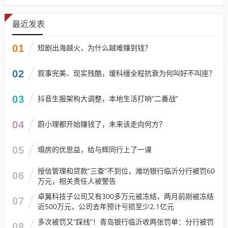
最近发表
01
短剧出海越火，为什么越难赚到钱？
02
叙事完美、现实残酷，瑷科缦全程抗衰为何叫好不叫座？
03
抖音生服架构大调整，本地生活打响“二番战”
04
蔚小理都开始赚钱了，未来该走向何方？
05
塌房的优思益，给与辉同行上了一课
授信管理和贷款“三查”不到位，潍坊银行临沂分行被罚60
06
万元，相关责任人被警告
卓翼科技子公司又有300多万元被冻结，两月前刚被冻结
07
近500万元，公司去年预计亏损至少2.1亿元
多次被罚又“踩线”！青岛银行临沂收两张罚单：分行被罚
08