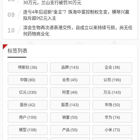
30万元，兰山支行被罚30万元
连亏4年后迎新“金主”？珠海中富控制权生变，横琴兴赢
09
拟斥超9亿元入主
滨会生物再次递表港交所，自成立以来持续亏损，尚无任
10
何药物商业化
标签列表
特斯拉
(36)
品牌
(143)
企业
(38)
中国
(80)
业务
(45)
公司
(196)
亿元
(330)
阿里
(49)
万元
(143)
股份
(42)
股票
(143)
市场
(50)
用户
(109)
销量
(50)
华为
(74)
模型
(108)
产品
(50)
小米
(73)