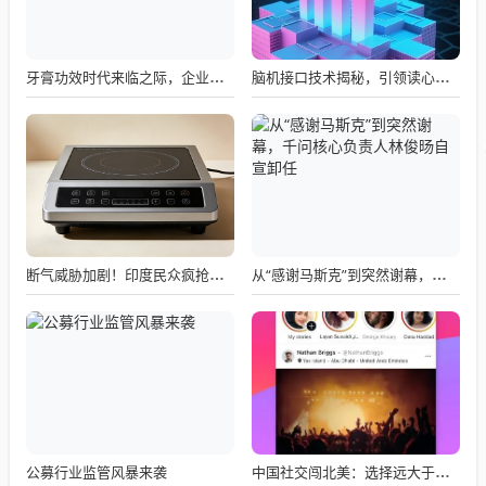
牙膏功效时代来临之际，企业应如何备战？
脑机接口技术揭秘，引领读心术革命的领跑者大盘点
断气威胁加剧！印度民众疯抢电磁炉 制造商将从中国空运部件
从“感谢马斯克”到突然谢幕，千问核心负责人林俊旸自宣卸任
公募行业监管风暴来袭
中国社交闯北美：选择远大于努力