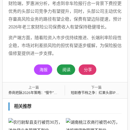
财险端，罗惠洲分析，考虑到非车险报行合一背景下费控更
优秀的头部公司竞争力有望提升，同时，头部公司主动优化
存量高风险业务的路径有望企稳，保费有望边际提速，预计
2026年老三家财险公司保费收入有望保持稳健增长。
资产端方面，随着险资入市步伐持续推进、长端利率阶段性
企稳，市场对利差损风险的担忧有望逐步缓解，为保险股估
值修复提供进一步支撑。
海报
阅读
分享
上一篇
下一篇
券商把脉2026年策略：“慢牛”根基未变，科技创新仍是核心主线
短剧春节档之争：红果头部IP续作集中上线，腾讯日均上新200部漫剧
相关推荐