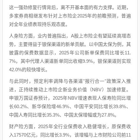
这一强劲修复行情背后，离不开基本面的有力支撑。近期，
多家券商相继发布针对上市险企2025年的前瞻预测，普遍
对全年业绩表现持乐观态度。
人身险方面，业内普遍指出，A股上市险企有望延续高增态
势，主要得益于银保渠道的新单贡献。以中国太保为例，其
披露的保费数据显示，2025年公司新单保费同比增长11.
7%，其中代理人渠道新单同比收缩9.9%，银保渠道则实现
42.0%的较快增长。
与此同时，预定利率调降与各渠道"报行合一"政策深入推
进，正持续推动上市险企新业务价值（NBV）加速修复。
申银万国证券预计，2025年NBV增速表现人保寿险同比增
长60.2%、新华保险增46.9%、中国平安同比增长39.8%、
中国人寿同比增长35.3%、中国太保增幅或为27.8%。
财产险方面，2025年全行业保费收入稳健增长，原保费收
入17570亿元，同比增长3.9%，该增幅与上市财险公司前11