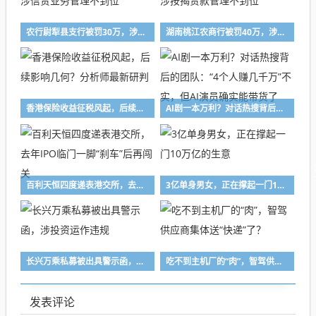
农行尉犁县支行被罚30万，涉信贷业务管理不到位
湖南桃江农商行被罚40万，涉按揭贷款管理不到位
香港保险收益征税风起，后续影响几何？分析师最新研判
AI剧一本万利？对话热搜背后的团队：“4个人赚几千万”不实，但AI演员确实能带货了
百利天恒四度递表港交所，去年IPO临门一脚“刹车”后再闯关
3亿单身男女，正在撑起一门10万亿的生意
长兴万乘私募被出具警示函，涉投资运作违规
吃不到主机厂的“肉”，智驾供应商集体送“快递”了？
发表评论