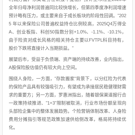
全年归母净利润普遍同比较快增长，但第四季度净利润增速
预计略有压力，或主要来自于成长板块的阶段性回调。"202
5 年以来保险公司普遍权益持仓比例较高，2025Q4万得全
A、创业板指、科创50指数分别+1.0%、-1.1%、-10.1%，
由于险资对成长风格的相关持仓主要以FVTPL科目持有，
股价下跌将直接计入当期损益。"
展望后市，受益于负债端、资产端的持续改善，业内指出，
A股保险股估值仍有较大向上空间。
围绕人身险，一方面，"存款搬家"背景下，以分红险为代表
的保险产品具有较强吸引力，有望成为承接居民稳健理财需
求的重要方；另一方面，罗惠洲指出，随着银保渠道报行合
一政策持续推进、"1+3"限制被取消，行业市场份额呈现向
头部险企集中的整体发展趋势。个险营销体制改革、人身险
费用分摊指引等规范政策加速供给侧改革，格局将持续优
化。