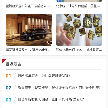
蓝箭航天宣布朱雀三号成功入轨，技术突破五大项，深入排查回收失败原因
北京统一挂号平台建成！覆盖近300家二三甲医院号源
鸿蒙智行首款MPV 智界V9电池信息曝光：WLTC最远续航223km
股价18元市值110亿，城地香江却被查出连续7季财报失真
最近发表
01
短剧出海越火，为什么越难赚到钱？
02
叙事完美、现实残酷，瑷科缦全程抗衰为何叫好不叫座？
03
抖音生服架构大调整，本地生活打响“二番战”