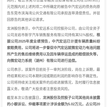
同时，被告东莞市合盈非融资性担保有限公司在1260.85万
元范围内对上述判项二中所确定的被告中汽宏远的债务向原
告东莞市滨海湾公共交通有限公司承担连带清偿责任。并驳
回原告的其他诉讼请求。
龙洲股份表示，中汽宏远系公司控股孙公司，由公司全资子
公司龙岩市新宇汽车销售服务有限公司持有其51%股权。
根
据公司2025年度业绩预告，中汽宏远已计提车辆质量纠纷
索赔费用，公司将进一步督促中汽宏远就微宏动力电池问题
所产生的售后维修费用以及因车辆停运造成的赔偿损失等，
向微宏动力系统（湖州）有限公司进行追偿。
公司表示，该案件目前处于一审判决阶段，尚在上诉期，最
终结果和对公司本期利润或期后利润的影响存在不确定性。
公司将持续关注相关案件的后续进展情况，及时履行信息披
露义务，敬请广大投资者注意投资风险。
截至本次公告披露日，
龙洲股份及控股子公司其他尚未披露
的小额诉讼、仲裁事项累计涉诉金额为5.02万元，占公司20