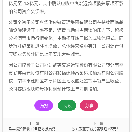
亿元至-4.3亿元，其中确认应收中汽宏远款项损失事项不影
响公司资产负债率。
公司全资子公司兆华供应链管理集团有限公司在持续面临基
础设施建设开工率不足、沥青市场供需两淡的压力下，积极
分析沥青市场行情变化，主动拓展炼厂嵌入式物流模式，同
步精准施策推进降本增效，总体经营稳中有升，公司沥青供
应链业务预计同比上年实现大幅减亏。
因公司控股子公司福建武夷交通运输股份有限公司转让南平
市武夷嘉元投资有限公司和福建顺昌闽运加油站有限公司股
权、南平市建阳区考亭片区土地收储处置等事项产生收益，
公司客运板块归母净利润预计较上年同期增加。
海报
阅读
分享
上一篇
下一篇
马年投资锦囊 兴业证券张启尧：出海链看好商用车、电池、工程机械等
股东及董事减持套现近1亿元！弘信电子去年盈利高增长，负债总额急剧攀升