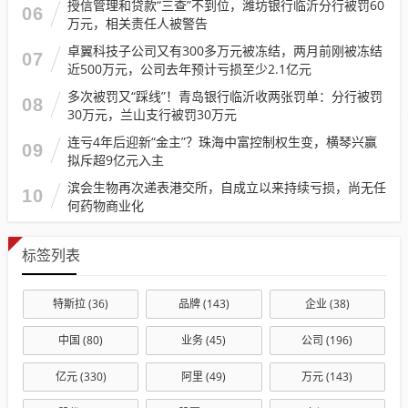
授信管理和贷款“三查”不到位，潍坊银行临沂分行被罚60
06
万元，相关责任人被警告
卓翼科技子公司又有300多万元被冻结，两月前刚被冻结
07
近500万元，公司去年预计亏损至少2.1亿元
多次被罚又“踩线”！青岛银行临沂收两张罚单：分行被罚
08
30万元，兰山支行被罚30万元
连亏4年后迎新“金主”？珠海中富控制权生变，横琴兴赢
09
拟斥超9亿元入主
滨会生物再次递表港交所，自成立以来持续亏损，尚无任
10
何药物商业化
标签列表
特斯拉
(36)
品牌
(143)
企业
(38)
中国
(80)
业务
(45)
公司
(196)
亿元
(330)
阿里
(49)
万元
(143)