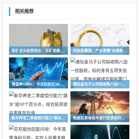
相关推荐
铁矿龙头跃然而出：五矿发展重组铸就A股铁矿采选重要平台
科技股震荡，产业更需“业绩叙事”
增值率166%！华天科技近30亿元并购下周上会，标的华羿微电曾终止IPO
通化金马子公司拟收购八加一控股权，标的身背五项失信记录，债务化解成交割前置门槛
新华养老二季度偿付能力“跳水”逾90个百分点，综合投资收益率跌至负值
根据投资者指令进行投资运作！长兴万乘私募及时任副总经理收警示函