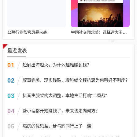
公募行业监管风暴来袭
中国社交闯北美：选择远大于努力
最近发表
01
短剧出海越火，为什么越难赚到钱？
02
叙事完美、现实残酷，瑷科缦全程抗衰为何叫好不叫座？
03
抖音生服架构大调整，本地生活打响“二番战”
04
蔚小理都开始赚钱了，未来该走向何方？
05
塌房的优思益，给与辉同行上了一课