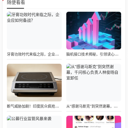
随便看看
牙膏功效时代来临之际，企业应如何备战？
脑机接口技术揭秘，引领读心术革命的领跑者大盘点
断气威胁加剧！印度民众疯抢电磁炉 制造商将从中国空运部件
从“感谢马斯克”到突然谢幕，千问核心负责人林俊旸自宣卸任