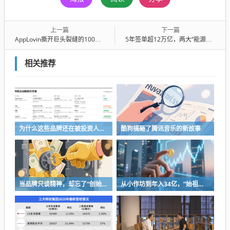
上一篇
下一篇
AppLovin撕开巨头裂缝的1000天：AI审判、被做空与Underdog的“弱者之心”
5年签单超12万亿，两大“能源基建狂魔”到底有多强？
相关推荐
为什么这些品牌还在被投资人追捧
酷狗搞砸了腾讯音乐的新故事
当品牌只谈精神，却忘了“创始人思维”
从小作坊到年入34亿，“始祖鸟对手”被中国资本买了，能成“中产新宠”吗？