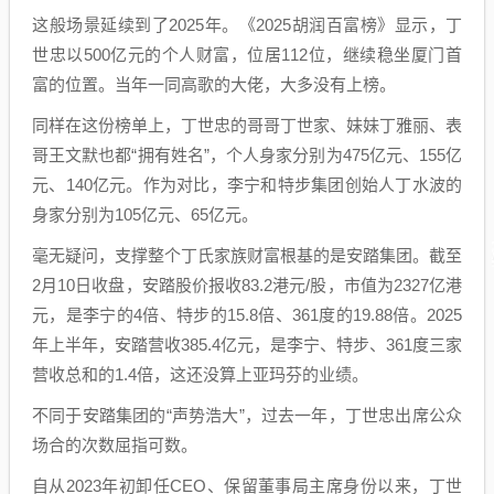
这般场景延续到了2025年。《2025胡润百富榜》显示，丁
世忠以500亿元的个人财富，位居112位，继续稳坐厦门首
富的位置。当年一同高歌的大佬，大多没有上榜。
同样在这份榜单上，丁世忠的哥哥丁世家、妹妹丁雅丽、表
哥王文默也都“拥有姓名”，个人身家分别为475亿元、155亿
元、140亿元。作为对比，李宁和特步集团创始人丁水波的
身家分别为105亿元、65亿元。
毫无疑问，支撑整个丁氏家族财富根基的是安踏集团。截至
2月10日收盘，安踏股价报收83.2港元/股，市值为2327亿港
元，是李宁的4倍、特步的15.8倍、361度的19.88倍。2025
年上半年，安踏营收385.4亿元，是李宁、特步、361度三家
营收总和的1.4倍，这还没算上亚玛芬的业绩。
不同于安踏集团的“声势浩大”，过去一年，丁世忠出席公众
场合的次数屈指可数。
自从2023年初卸任CEO、保留董事局主席身份以来，丁世