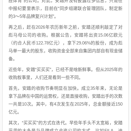
胜体育”的公司。对此，安踏并没有披露过多信息，只是在
中报纪要里表示，目前在“同步组建联合管理团队，制定新
的3～5年品牌复兴计划”。
再之后，赶在2026年农历新年之前，安踏还顺利敲定了对
彪马母公司的收购。根据公告，安踏将出资15.06亿欧元
（约合人民币122.78亿元），拿下29.06%的股份，成为彪
马单一最大的股东，收购资金全部来自集团内部自有现金储
备。
近些年，安踏“买买买”，已经不是啥新鲜事。但从2025年的
收购叙事里，人们还是看到一些不同。
首先，安踏的收购节奏明显在加快。成立35年来，无论是
拿下品牌在中国的运营权，还是直接收购，安踏出手的次数
一共是10次。其中，有4次发生在2025年，总金额接近150
亿元。
其次，“买买买”的方式在迭代。早些年手头不太宽裕，安踏
采用的大多是与品牌成立合资公司的方式，比如FILA、迪