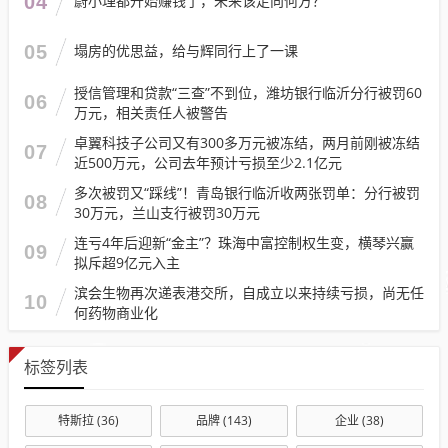
04
蔚小理都开始赚钱了，未来该走向何方？
05
塌房的优思益，给与辉同行上了一课
授信管理和贷款“三查”不到位，潍坊银行临沂分行被罚60
06
万元，相关责任人被警告
卓翼科技子公司又有300多万元被冻结，两月前刚被冻结
07
近500万元，公司去年预计亏损至少2.1亿元
多次被罚又“踩线”！青岛银行临沂收两张罚单：分行被罚
08
30万元，兰山支行被罚30万元
连亏4年后迎新“金主”？珠海中富控制权生变，横琴兴赢
09
拟斥超9亿元入主
滨会生物再次递表港交所，自成立以来持续亏损，尚无任
10
何药物商业化
标签列表
特斯拉
(36)
品牌
(143)
企业
(38)