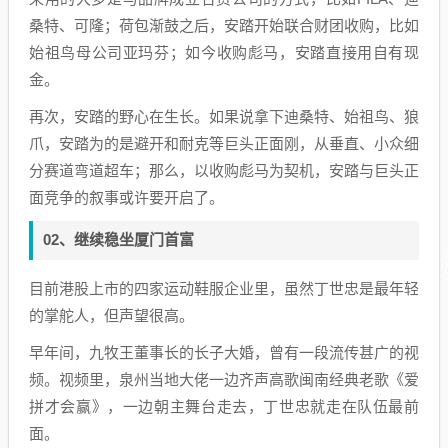
桑特、可隆；荷包渐鼓之后，安踏开始联合财团收购，比如
始祖鸟母公司亚玛芬；如今收购彪马，安踏直接用自有现
金。
再次，安踏的野心在生长。如果说拿下迪桑特、始祖鸟、狼
爪，安踏为的是避开和耐克等巨头正面刚，从垂直、小众细
分赛道弯道超车；那么，以收购彪马为契机，安踏与巨头正
面竞争的叙事或许要开启了。
02、继续稳坐厦门首富
目前港股上市的四家运动鞋服企业里，虽然丁世忠是最年轻
的掌舵人，但声望很高。
早年间，九牧王董事长的长子大婚，曾有一段流传甚广的视
频。视频里，泉州当地大佬一边齐声高歌闽南经典老歌《爱
拼才会赢》，一边朝主舞台走去，丁世忠就走在队伍最前
面。