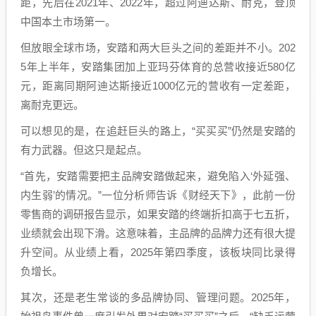
距，先后在2021年、2022年，超过阿迪达斯、耐克，登顶
中国本土市场第一。
但放眼全球市场，安踏和两大巨头之间的差距并不小。202
5年上半年，安踏集团加上亚玛芬体育的总营收接近580亿
元，距离同期阿迪达斯接近1000亿元的营收有一定差距，
离耐克更远。
可以想见的是，在追赶巨头的路上，“买买买”仍然是安踏的
有力武器。但这只是起点。
“首先，安踏需要把主品牌安踏做起来，避免陷入‘外延强、
内生弱’的情况。”一位分析师告诉《财经天下》，此前一份
零售商的调研报告显示，如果安踏的终端折扣高于七五折，
业绩就会出现下滑。这意味着，主品牌的品牌力还有很大提
升空间。从业绩上看，2025年第四季度，该板块同比录得
负增长。
其次，还是老生常谈的多品牌协同、管理问题。2025年，