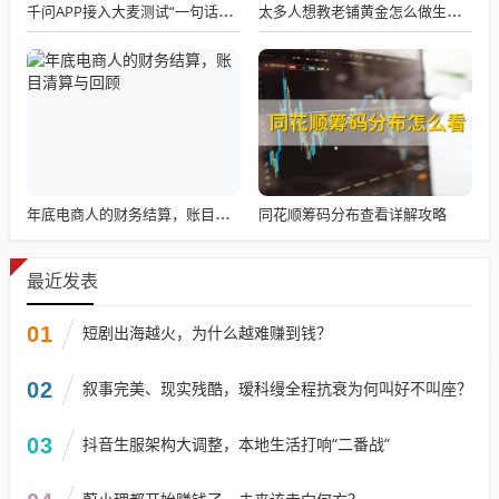
千问APP接入大麦测试“一句话买电影票”
太多人想教老铺黄金怎么做生意了
同花顺筹码分布查看详解攻略
年底电商人的财务结算，账目清算与回顾
最近发表
01
短剧出海越火，为什么越难赚到钱？
02
叙事完美、现实残酷，瑷科缦全程抗衰为何叫好不叫座？
03
抖音生服架构大调整，本地生活打响“二番战”