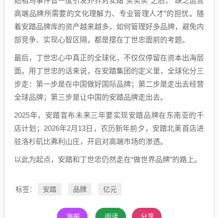
始祖鸟事件曾一度引发外界对安踏“买买买”之后，“缺乏运营
高端品牌所需要的文化理解力、专业管理人才”的担忧。随
着安踏品牌库的资产越来越多，如何管理好多品牌，避免内
部竞争、实现心智区隔，都是摆在丁世忠面前的考题。
最后，丁世忠心中真正的全球化，不仅仅停留在资本出海层
面。用丁世忠的话来说，在安踏集团的定义里，全球化分三
步走：第一步是在中国做好国际品牌；第二步是走出去经营
全球品牌；第三步是让中国的安踏品牌走出去。
2025年，安踏宣布未来三年要实现安踏品牌在东南亚的千
店计划；2026年2月13日，农历新年前夕，安踏北美首店进
驻洛杉矶比弗利山庄，开启对高端市场的渗透。
以此为起点，安踏和丁世忠仍然走在“做世界品牌”的路上。
安踏
品牌
亿元
标签：
海报
阅读
分享