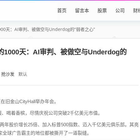
首页
留言本
股票
公司
财
000天：AI审判、被做空与Underdog的“弱者之心”
的1000天：AI审判、被做空与Underdog的
抢沙发
默认
在旧金山CityHall举办年会。
服、喝着香槟，尽情庆祝公司突破2千亿美元市值。
：两年股价增长25倍、加入标普500指数、迈入千亿美元俱乐部。其亮
两家全球广告霸主的地位都被撕开了一道裂缝。