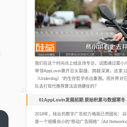
我们在这个时间点上线这场专访，试图通过葛小川
带领AppLovin撕开巨头裂缝、跨越深渊，这
（Underdog）”的生存哲学杀出重围。而外界
队去打现代推荐算法这场硬仗的？
01AppLovin发展前期 原始积累与数据寒冬
2018年，硅谷的数字广告权力格局已然固化：谷歌
北上
是一个规模尚小的“移动广告网络”（Ad Netw