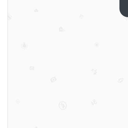
丁世
忠，
下一
篇
一年
花掉
150
亿