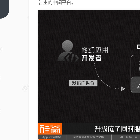
广打
告主的中间平台。
工
上一
篇
人，
羡慕
县城
同学