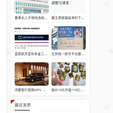
董事长儿子增持违规被罚！千红制药市值128亿，半年净赚2.58亿却踩雷信托5年
霸王茶姬面临净利下滑危机，急需策略调整与谋变
蓝箭航天宣布朱雀三号成功入轨，技术突破五大项，深入排查回收失败原因
北京统一挂号平台建成！覆盖近300家二三甲医院号源
鸿蒙智行首款MPV 智界V9电池信息曝光：WLTC最远续航223km
股价18元市值110亿，城地香江却被查出连续7季财报失真
最近发表