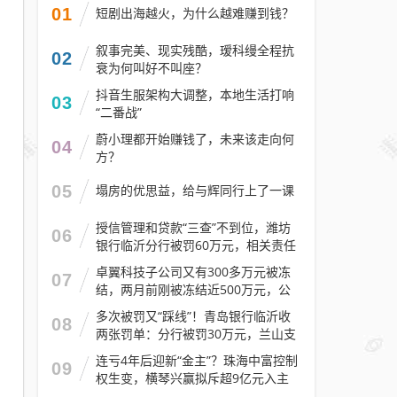
01
短剧出海越火，为什么越难赚到钱？
叙事完美、现实残酷，瑷科缦全程抗
02
衰为何叫好不叫座？
抖音生服架构大调整，本地生活打响
03
“二番战”
蔚小理都开始赚钱了，未来该走向何
04
方？
05
塌房的优思益，给与辉同行上了一课
授信管理和贷款“三查”不到位，潍坊
06
银行临沂分行被罚60万元，相关责任
人被警告
卓翼科技子公司又有300多万元被冻
07
结，两月前刚被冻结近500万元，公
司去年预计亏损至少2.1亿元
多次被罚又“踩线”！青岛银行临沂收
08
两张罚单：分行被罚30万元，兰山支
行被罚30万元
连亏4年后迎新“金主”？珠海中富控制
09
权生变，横琴兴赢拟斥超9亿元入主