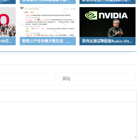
REDMI K100 Pro系列100位工程师代表亮相：设计、工程K90原班人马操刀
粉笔公开信自曝决策失误：承认鸡贼 蹭热度 舍不得成本想多收钱
英伟达测试降配版Rubin Ultra GPU：HBM短缺下芯片厂商如何破局