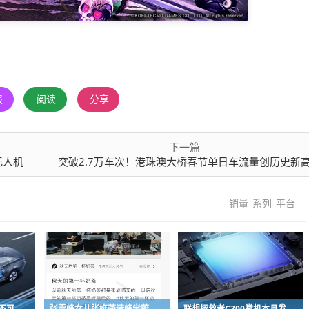
报
阅读
分享
下一篇
无人机
突破2.7万车次！港珠澳大桥春节单日车流量创历史新
销量
系列
平台
福特执行董事长：美国不可能永远把中国车企挡在门外 进来也有信心击败
张雪峰女儿张姩菡请峰学蔚来员工喝立秋奶茶 往年都是张雪峰买单
联想拯救者C700掌机本月发布：掌中玩3A 畅玩9小时不插电