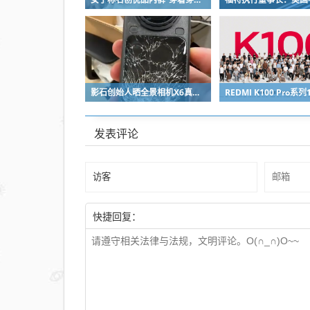
一
大
学
又
展
影石创始人晒全景相机X6真机：硬扛一颗子弹没穿透
出
泡
发表评论
沫
无
人
机
快捷回复：