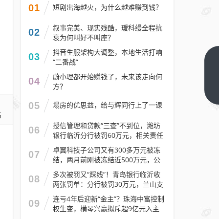
01
短剧出海越火，为什么越难赚到钱？
叙事完美、现实残酷，瑷科缦全程抗
02
衰为何叫好不叫座？
抖音生服架构大调整，本地生活打响
03
“二番战”
突破
蔚小理都开始赚钱了，未来该走向何
2.7
04
方？
万车
下一
篇
次！
05
塌房的优思益，给与辉同行上了一课
高
港珠
授信管理和贷款“三查”不到位，潍坊
澳大
06
银行临沂分行被罚60万元，相关责任
桥春
人被警告
卓翼科技子公司又有300多万元被冻
节单
07
结，两月前刚被冻结近500万元，公
日车
司去年预计亏损至少2.1亿元
多次被罚又“踩线”！青岛银行临沂收
08
流量
两张罚单：分行被罚30万元，兰山支
创历
行被罚30万元
连亏4年后迎新“金主”？珠海中富控制
09
史新
权生变，横琴兴赢拟斥超9亿元入主
高