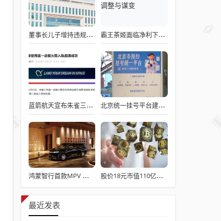
董事长儿子增持违规被罚！千红制药市值128亿，半年净赚2.58亿却踩雷信托5年
霸王茶姬面临净利下滑危机，急需策略调整与谋变
蓝箭航天宣布朱雀三号成功入轨，技术突破五大项，深入排查回收失败原因
北京统一挂号平台建成！覆盖近300家二三甲医院号源
鸿蒙智行首款MPV 智界V9电池信息曝光：WLTC最远续航223km
股价18元市值110亿，城地香江却被查出连续7季财报失真
最近发表