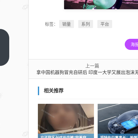
销量
系列
平台
标签：
拿
海
中
国
上
一
机
上一篇
篇
拿中国机器狗冒充自研后 印度一大学又展出泡沫
器
狗
冒
相关推荐
充
自
研
后
印
度
女子称名创优品内裤“穿着穿着掉了”让其颜面尽失 品牌方客服回应：已启动紧急调查