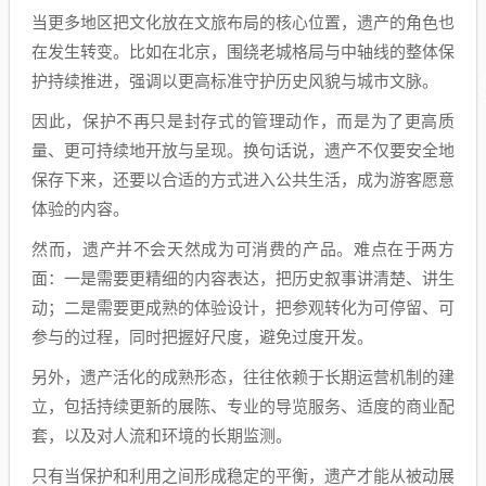
当更多地区把文化放在文旅布局的核心位置，遗产的角色也
在发生转变。比如在北京，围绕老城格局与中轴线的整体保
护持续推进，强调以更高标准守护历史风貌与城市文脉。
因此，保护不再只是封存式的管理动作，而是为了更高质
量、更可持续地开放与呈现。换句话说，遗产不仅要安全地
保存下来，还要以合适的方式进入公共生活，成为游客愿意
体验的内容。
然而，遗产并不会天然成为可消费的产品。难点在于两方
面：一是需要更精细的内容表达，把历史叙事讲清楚、讲生
动；二是需要更成熟的体验设计，把参观转化为可停留、可
参与的过程，同时把握好尺度，避免过度开发。
另外，遗产活化的成熟形态，往往依赖于长期运营机制的建
立，包括持续更新的展陈、专业的导览服务、适度的商业配
套，以及对人流和环境的长期监测。
只有当保护和利用之间形成稳定的平衡，遗产才能从被动展