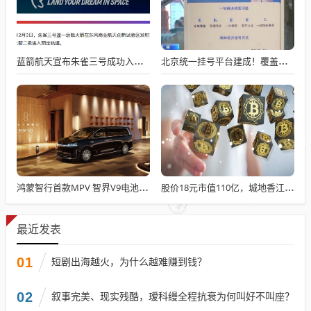
蓝箭航天宣布朱雀三号成功入轨，技术突破五大项，深入排查回收失败原因
北京统一挂号平台建成！覆盖近300家二三甲医院号源
鸿蒙智行首款MPV 智界V9电池信息曝光：WLTC最远续航223km
股价18元市值110亿，城地香江却被查出连续7季财报失真
最近发表
01
短剧出海越火，为什么越难赚到钱？
02
叙事完美、现实残酷，瑷科缦全程抗衰为何叫好不叫座？