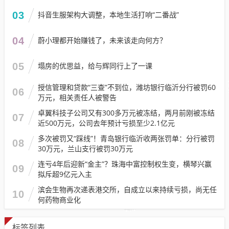
03
抖音生服架构大调整，本地生活打响“二番战”
04
蔚小理都开始赚钱了，未来该走向何方？
05
塌房的优思益，给与辉同行上了一课
授信管理和贷款“三查”不到位，潍坊银行临沂分行被罚60
06
万元，相关责任人被警告
卓翼科技子公司又有300多万元被冻结，两月前刚被冻结
07
近500万元，公司去年预计亏损至少2.1亿元
多次被罚又“踩线”！青岛银行临沂收两张罚单：分行被罚
08
30万元，兰山支行被罚30万元
连亏4年后迎新“金主”？珠海中富控制权生变，横琴兴赢
09
拟斥超9亿元入主
滨会生物再次递表港交所，自成立以来持续亏损，尚无任
10
何药物商业化
标签列表