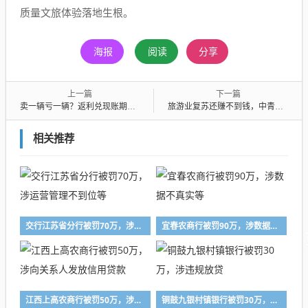
质量文旅体验落地生根。
海报
阅读
分享
上一篇
下一篇
卖一辆亏一辆？返利兑现账期超180天，奔驰经销商进退两难
旅游业复苏还赚不到钱，中青旅开始怪老天爷
相关推荐
交行江苏省分行被罚70万，涉运营管理不到位等
宜春农商行被罚90万，涉数据不真实等
江西上高农商行被罚50万，涉向关系人发放信用贷款
铜鼓九银村镇银行被罚30万，涉违规放贷