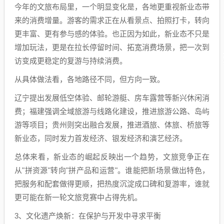
今年的文旅布局里，一个明显变化是，各地更重视新业态带
来的消费增量。游客的需求正在从看景点、拍照打卡，转向
更丰富、更有参与感的体验。也正因为如此，新业态不只是
增加玩法，更是在拉长停留时间、拓宽消费场景，把一次到
访变成更稳定的复游与持续消费。
从具体做法看，各地路径不同，但方向一致。
辽宁提出发展低空体验、邮轮游艇、房车露营等新兴休闲消
费；福建强调全域旅游与线路化建设，推进旅游公路、岛屿
游等项目；贵州则突出融合发展，推进酒旅、体旅、桥旅等
新业态，同时发力首发经济、银发经济和演艺经济。
总体来看，新业态的崛起反映出一个趋势，文旅竞争正在
从"拼资源"转向"拼产品和运营"。谁能把新场景做出特色，
把服务和配套做得更顺，把热度沉淀成口碑和复游率，谁就
更可能在新一轮文旅竞赛中占得先机。
3、文化遗产焕新：在保护与开发中寻求平衡