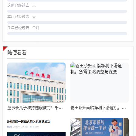
这周已经过去
天
本月已经过去
天
今年已经过去
个月
随便看看
董事长儿子增持违规被罚！千红制药市值128亿，半年净赚2.58亿却踩雷信托5年
霸王茶姬面临净利下滑危机，急需策略调整与谋变