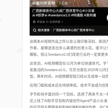
这两条AI视频作品之所以会让我印象深刻，是因
作者，能够迸发出多么离谱的创意火花。或许让Se
模板，但让Seedance2.0们改变行业的一定
这背后，AI视频模型在以月为单位快速迭代。字节在20
发轰动的Seedance2.0。可灵也是在2025年1
型。两年时间，AI视频模型就已经从生成单一动
应用门槛和成本还在持续降低，技术不会成为创
字节和快手面对同一个目标，选择了两条不太一样的
还上线了AI助手豆包和内容创作Agent产品小
的可灵则主要服务和影响P端和B端创作者，在C