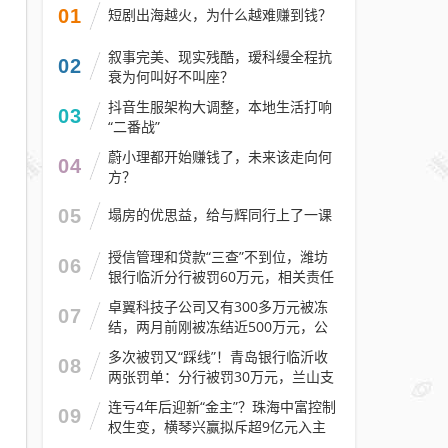
01
短剧出海越火，为什么越难赚到钱？
叙事完美、现实残酷，瑷科缦全程抗
02
衰为何叫好不叫座？
抖音生服架构大调整，本地生活打响
03
“二番战”
蔚小理都开始赚钱了，未来该走向何
04
方？
05
塌房的优思益，给与辉同行上了一课
授信管理和贷款“三查”不到位，潍坊
06
银行临沂分行被罚60万元，相关责任
人被警告
卓翼科技子公司又有300多万元被冻
07
结，两月前刚被冻结近500万元，公
司去年预计亏损至少2.1亿元
多次被罚又“踩线”！青岛银行临沂收
08
两张罚单：分行被罚30万元，兰山支
行被罚30万元
连亏4年后迎新“金主”？珠海中富控制
09
权生变，横琴兴赢拟斥超9亿元入主