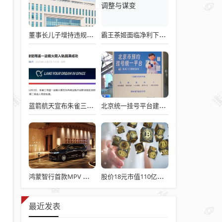
董事长儿子增持违规被罚！千红制药市值128亿，半年净赚2.58亿却踩雷信托5年
霸王茶姬面临净利下滑危机，急需策略调整与谋变
蓝箭航天宣布朱雀三号成功入轨，技术突破五大项，深入排查回收失败原因
北京统一挂号平台建成！覆盖近300家二三甲医院号源
鸿蒙智行首款MPV 智界V9电池信息曝光：WLTC最远续航223km
股价18元市值110亿，城地香江却被查出连续7季财报失真
最近发表