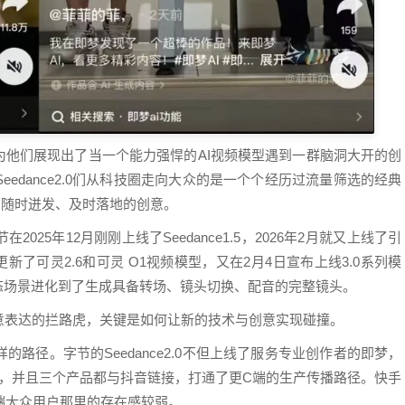
为他们展现出了当一个能力强悍的AI视频模型遇到一群脑洞大开的创
edance2.0们从科技圈走向大众的是一个个经历过流量筛选的经典
是更多随时迸发、及时落地的创意。
25年12月刚刚上线了Seedance1.5，2026年2月就又上线了引
2月更新了可灵2.6和可灵 O1视频模型，又在2月4日宣布上线3.0系列模
态场景进化到了生成具备转场、镜头切换、配音的完整镜头。
意表达的拦路虎，关键是如何让新的技术与创意实现碰撞。
路径。字节的Seedance2.0不但上线了服务专业创作者的即梦，
云雀，并且三个产品都与抖音链接，打通了更C端的生产传播路径。快手
端大众用户那里的存在感较弱。