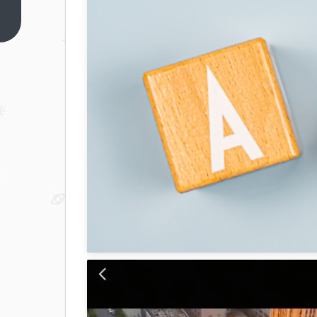
源汽
车出
上一
篇
海
2.0：
从“卖
车”到
“建生
态”