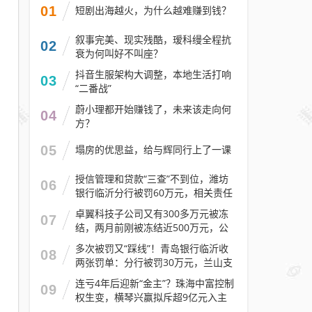
01
短剧出海越火，为什么越难赚到钱？
叙事完美、现实残酷，瑷科缦全程抗
02
衰为何叫好不叫座？
抖音生服架构大调整，本地生活打响
03
“二番战”
蔚小理都开始赚钱了，未来该走向何
04
方？
05
塌房的优思益，给与辉同行上了一课
授信管理和贷款“三查”不到位，潍坊
06
银行临沂分行被罚60万元，相关责任
人被警告
卓翼科技子公司又有300多万元被冻
07
结，两月前刚被冻结近500万元，公
司去年预计亏损至少2.1亿元
多次被罚又“踩线”！青岛银行临沂收
08
两张罚单：分行被罚30万元，兰山支
行被罚30万元
连亏4年后迎新“金主”？珠海中富控制
09
权生变，横琴兴赢拟斥超9亿元入主