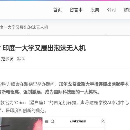
首页
留言本
股票
公司
财
印度一大学又展出泡沫无人机
 印度一大学又展出泡沫无人机
抢沙发
默认
智能影响力峰会在新德里举办期间，
加尔戈蒂亚斯大学接连爆出两起学术
方断电驱离、强制撤展，成为国际科技圈的一大笑柄
。
名为“Orion（猎户座）”的四足机器狗，声称这是学校AI卓越中心
果，是印度AI创新的典范。