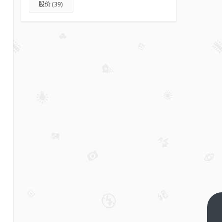
股价
(39)
双里