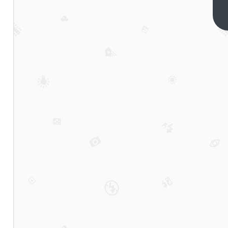
程碑
达
下一
篇
成！
《仁
王
3》
两周
破百
万
系列
销量
破千
万