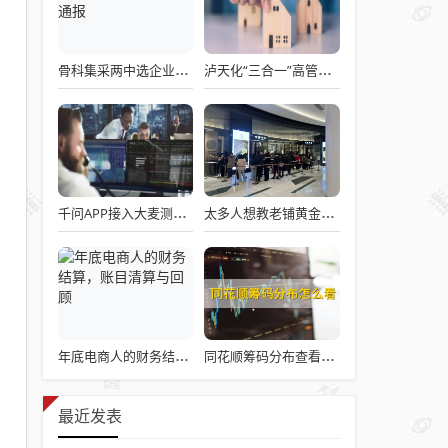
骨科集采两中选企业破产失联 官方罕见通报
泸天化“三合一”高管王斌辞职：高管变动叠加财务、业绩双重压力，公司进入阶段性调整期
千问APP接入大麦测试“一句话买电影票”
太多人想教老铺黄金怎么做生意了
年底电商人的财务结算，账目清算与回顾
同花顺筹码分布查看详解攻略
最近发表