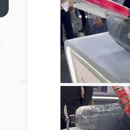
晚首次
将华为
上一篇
Mate80
Pro
Max接
入广播
级系统
李小龙
详解