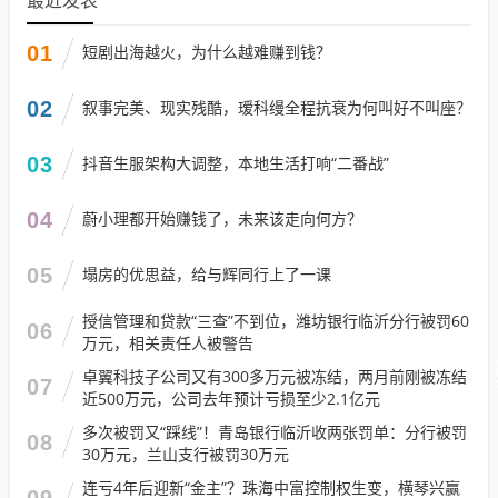
最近发表
01
短剧出海越火，为什么越难赚到钱？
02
叙事完美、现实残酷，瑷科缦全程抗衰为何叫好不叫座？
03
抖音生服架构大调整，本地生活打响“二番战”
04
蔚小理都开始赚钱了，未来该走向何方？
05
塌房的优思益，给与辉同行上了一课
授信管理和贷款“三查”不到位，潍坊银行临沂分行被罚60
06
万元，相关责任人被警告
卓翼科技子公司又有300多万元被冻结，两月前刚被冻结
07
近500万元，公司去年预计亏损至少2.1亿元
多次被罚又“踩线”！青岛银行临沂收两张罚单：分行被罚
08
30万元，兰山支行被罚30万元
连亏4年后迎新“金主”？珠海中富控制权生变，横琴兴赢