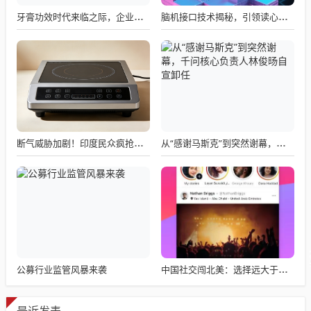
牙膏功效时代来临之际，企业应如何备战？
脑机接口技术揭秘，引领读心术革命的领跑者大盘点
断气威胁加剧！印度民众疯抢电磁炉 制造商将从中国空运部件
从“感谢马斯克”到突然谢幕，千问核心负责人林俊旸自宣卸任
公募行业监管风暴来袭
中国社交闯北美：选择远大于努力