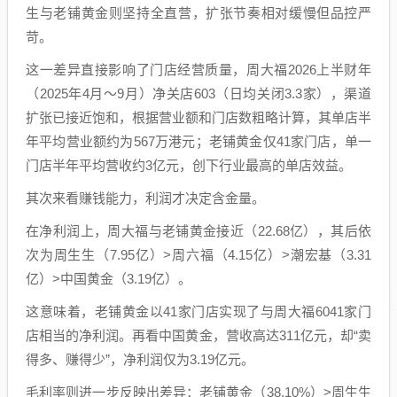
生与老铺黄金则坚持全直营，扩张节奏相对缓慢但品控严
苛。
这一差异直接影响了门店经营质量，周大福2026上半财年
（2025年4月～9月）净关店603（日均关闭3.3家），渠道
扩张已接近饱和，根据营业额和门店数粗略计算，其单店半
年平均营业额约为567万港元；老铺黄金仅41家门店，单一
门店半年平均营收约3亿元，创下行业最高的单店效益。
其次来看赚钱能力，利润才决定含金量。
在净利润上，周大福与老铺黄金接近（22.68亿），其后依
次为周生生（7.95亿）>周六福（4.15亿）>潮宏基（3.31
亿）>中国黄金（3.19亿）。
这意味着，老铺黄金以41家门店实现了与周大福6041家门
店相当的净利润。再看中国黄金，营收高达311亿元，却“卖
得多、赚得少”，净利润仅为3.19亿元。
毛利率则进一步反映出差异：老铺黄金（38.10%）>周生生