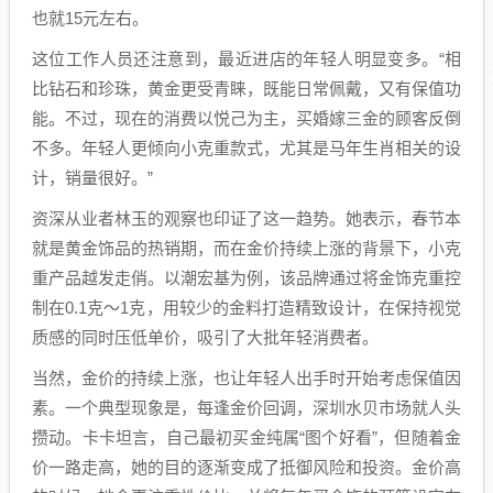
也就15元左右。
这位工作人员还注意到，最近进店的年轻人明显变多。“相
比钻石和珍珠，黄金更受青睐，既能日常佩戴，又有保值功
能。不过，现在的消费以悦己为主，买婚嫁三金的顾客反倒
不多。年轻人更倾向小克重款式，尤其是马年生肖相关的设
计，销量很好。”
资深从业者林玉的观察也印证了这一趋势。她表示，春节本
就是黄金饰品的热销期，而在金价持续上涨的背景下，小克
重产品越发走俏。以潮宏基为例，该品牌通过将金饰克重控
制在0.1克～1克，用较少的金料打造精致设计，在保持视觉
质感的同时压低单价，吸引了大批年轻消费者。
当然，金价的持续上涨，也让年轻人出手时开始考虑保值因
素。一个典型现象是，每逢金价回调，深圳水贝市场就人头
攒动。卡卡坦言，自己最初买金纯属“图个好看”，但随着金
价一路走高，她的目的逐渐变成了抵御风险和投资。金价高