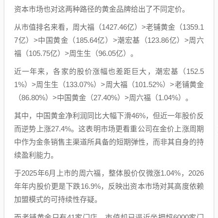
资本市场也对这两种路径的黄金品牌给出了不同定价。
从市值排名来看，周大福（1427.46亿）>老铺黄金（1359.1
7亿）>中国黄金（185.64亿）>潮宏基（123.86亿）>周六
福（105.75亿）>周生生（96.05亿）。
近一年来，各家的股价涨幅也差距巨大，潮宏基（152.5
1%）>周生生（133.07%）>周大福（101.52%）>老铺黄金
（86.80%）>中国黄金（27.40%）>周六福（1.04%）。
其中，中国黄金净利润同比大幅下滑46%，但近一年股价反
而逆势上涨27.4%。这表明市场更看重公司在金价上涨周期
中作为金条销售主渠道所具备的短期弹性，而非其自身的持
续盈利能力。
于2025年6月上市的周六福，整体股价仅微涨1.04%，2026
年年内股价更是下跌16.9%，反映出资本市场对其高度依赖
加盟模式的可持续性存疑。
而老铺黄金只有41家门店，市值却已逼近坐拥超6000家门