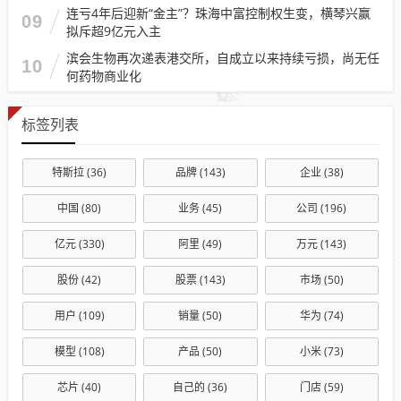
连亏4年后迎新“金主”？珠海中富控制权生变，横琴兴赢
09
拟斥超9亿元入主
滨会生物再次递表港交所，自成立以来持续亏损，尚无任
10
何药物商业化
标签列表
特斯拉
(36)
品牌
(143)
企业
(38)
中国
(80)
业务
(45)
公司
(196)
亿元
(330)
阿里
(49)
万元
(143)
股份
(42)
股票
(143)
市场
(50)
用户
(109)
销量
(50)
华为
(74)
模型
(108)
产品
(50)
小米
(73)
芯片
(40)
自己的
(36)
门店
(59)