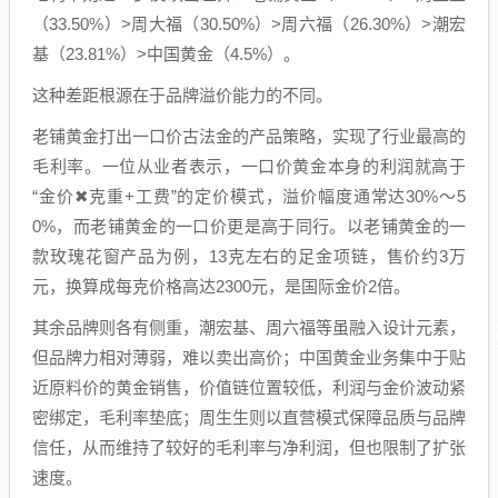
（33.50%）>周大福（30.50%）>周六福（26.30%）>潮宏
基（23.81%）>中国黄金（4.5%）。
这种差距根源在于品牌溢价能力的不同。
老铺黄金打出一口价古法金的产品策略，实现了行业最高的
毛利率。一位从业者表示，一口价黄金本身的利润就高于
“金价✖克重+工费”的定价模式，溢价幅度通常达30%～5
0%，而老铺黄金的一口价更是高于同行。以老铺黄金的一
款玫瑰花窗产品为例，13克左右的足金项链，售价约3万
元，换算成每克价格高达2300元，是国际金价2倍。
其余品牌则各有侧重，潮宏基、周六福等虽融入设计元素，
但品牌力相对薄弱，难以卖出高价；中国黄金业务集中于贴
近原料价的黄金销售，价值链位置较低，利润与金价波动紧
密绑定，毛利率垫底；周生生则以直营模式保障品质与品牌
信任，从而维持了较好的毛利率与净利润，但也限制了扩张
速度。