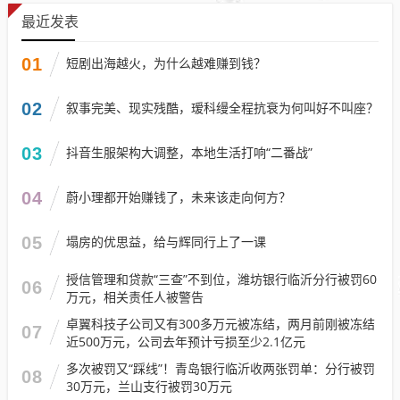
最近发表
01
短剧出海越火，为什么越难赚到钱？
02
叙事完美、现实残酷，瑷科缦全程抗衰为何叫好不叫座？
03
抖音生服架构大调整，本地生活打响“二番战”
04
蔚小理都开始赚钱了，未来该走向何方？
05
塌房的优思益，给与辉同行上了一课
授信管理和贷款“三查”不到位，潍坊银行临沂分行被罚60
06
万元，相关责任人被警告
卓翼科技子公司又有300多万元被冻结，两月前刚被冻结
07
近500万元，公司去年预计亏损至少2.1亿元
多次被罚又“踩线”！青岛银行临沂收两张罚单：分行被罚
08
30万元，兰山支行被罚30万元