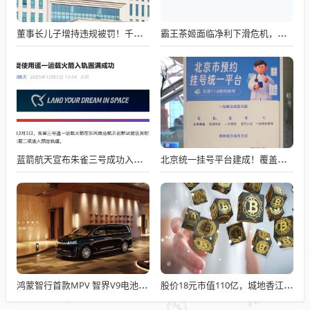
董事长儿子增持违规被罚！千红制药市值128亿，半年净赚2.58亿却踩雷信托5年
霸王茶姬面临净利下滑危机，急需策略调整与谋变
蓝箭航天宣布朱雀三号成功入轨，技术突破五大项，深入排查回收失败原因
北京统一挂号平台建成！覆盖近300家二三甲医院号源
鸿蒙智行首款MPV 智界V9电池信息曝光：WLTC最远续航223km
股价18元市值110亿，城地香江却被查出连续7季财报失真