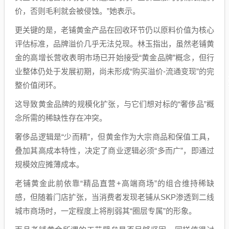
价，否则毛利就会被侵蚀。”她表示。
更关键的是，老铺黄金产品在回收环节仍以原料价值为核心
评估标准，品牌溢价几乎无法兑现。林玉指出，虽然老铺黄
金的高增长营收表明市场已开始接受“黄金品牌”概念，但行
业整体仍处于发展初期，尚未形成“购买溢价-流通变现”的完
整价值闭环。
这导致黄金品牌的规模化扩张，与它们想对标的“奢侈品”概
念所需的稀缺性存在冲突。
奢侈品逻辑是“少而精”，但黄金作为大宗商品和保值工具，
叠加其高成本特性，决定了商业逻辑必须“多而广”，即通过
规模效应摊薄成本。
老铺黄金此前依靠“精品直营+高端商场”的组合维持稀缺
感，但随着门店扩张，当消费者发现老铺从SKP渗透到二线
城市商场时，一定程度上将削弱其“圈层专属”的形象。