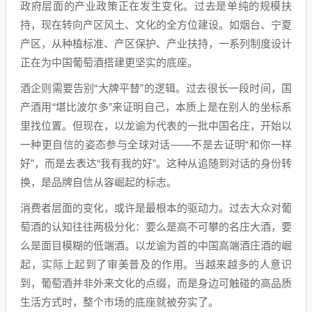
政府层面的产业政策正在发生变化。过去是单纯的规模扶
持，现在转向产区风土、文化的全方位建设。如烟台、宁夏
产区，从种植标准、产区保护、产业扶持，一系列制度设计
正在为中国葡萄酒搭建更坚实的底座。
酒企则需要告别“大牌平替”的逻辑。过去很长一段时间，国
产酒用“堪比波尔多”来证明自己，本质上是在别人的坐标系
里找位置。但现在，以龙谕为代表的一批中国名庄，开始以
一种更自信的姿态参与全球对话——不是去证明“和你一样
好”，而是去表达“我有我的好”。这种从追随到对话的身份转
换，是品牌自信从容崛起的标志。
消费者层面的变化，或许是最根本的驱动力。过去大众对葡
萄酒的认知往往两极分化：要么是高不可攀的名庄大酒，要
么是面目模糊的低端酒。以龙谕为首的中国高端酒庄酒的崛
起，实际上起到了审美普及的作用。当越来越多的人意识
到，葡萄酒并非外来文化的点缀，而是身边可触碰的高品质
生活方式时，整个市场的底座就被夯实了。