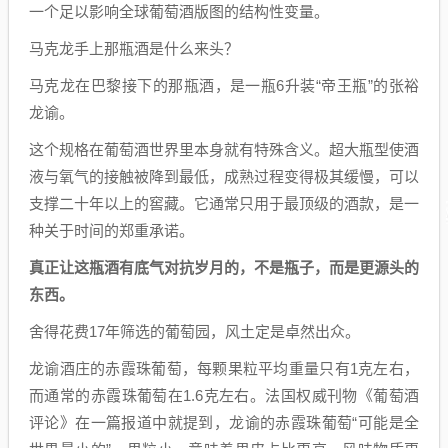
一个足以影响全球葡萄酒版图的结构性变量。
马克龙手上那瓶酒是什么来头？
马克龙在巴黎接下的那瓶酒，是一瓶6升装“帝王瓶”的张裕
龙谕。
这个规格在葡萄酒世界里本身就有特殊含义。超大瓶型使酒
液与氧气的接触被降到最低，成熟过程变得极其缓慢，可以
支撑二十年以上的窖藏。它通常只用于最顶级的酒款，是一
种关于时间的郑重承诺。
真正让这瓶酒有底气对抗岁月的，不是瓶子，而是更源头的
东西。
舍得花费17年筛选的葡萄园，风土定是卓然出众。
龙谕酒庄的赤霞珠葡萄，每颗果粒平均重量只有1克左右，
而通常的赤霞珠葡萄在1.6克左右。法国权威刊物《葡萄酒
评论》在一篇报道中就提到，龙谕的赤霞珠葡萄“可能是全