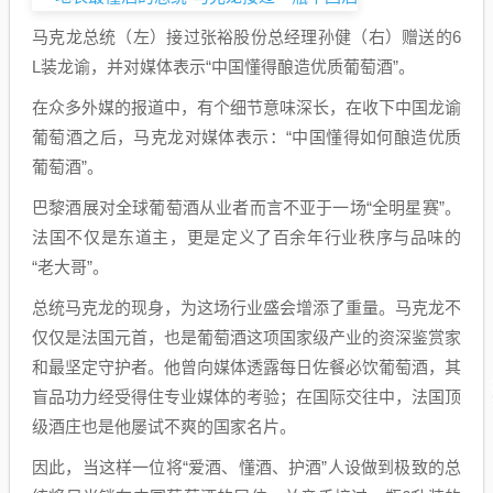
马克龙总统（左）接过张裕股份总经理孙健（右）赠送的6
L装龙谕，并对媒体表示“中国懂得酿造优质葡萄酒”。
在众多外媒的报道中，有个细节意味深长，在收下中国龙谕
葡萄酒之后，马克龙对媒体表示：“中国懂得如何酿造优质
葡萄酒”。
巴黎酒展对全球葡萄酒从业者而言不亚于一场“全明星赛”。
法国不仅是东道主，更是定义了百余年行业秩序与品味的
“老大哥”。
总统马克龙的现身，为这场行业盛会增添了重量。马克龙不
仅仅是法国元首，也是葡萄酒这项国家级产业的资深鉴赏家
和最坚定守护者。他曾向媒体透露每日佐餐必饮葡萄酒，其
盲品功力经受得住专业媒体的考验；在国际交往中，法国顶
级酒庄也是他屡试不爽的国家名片。
因此，当这样一位将“爱酒、懂酒、护酒”人设做到极致的总