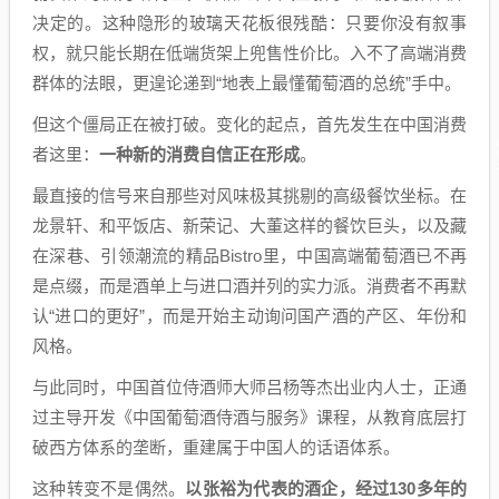
决定的。这种隐形的玻璃天花板很残酷：只要你没有叙事
权，就只能长期在低端货架上兜售性价比。入不了高端消费
群体的法眼，更遑论递到“地表上最懂葡萄酒的总统”手中。
但这个僵局正在被打破。变化的起点，首先发生在中国消费
者这里：
一种新的消费自信正在形成
。
最直接的信号来自那些对风味极其挑剔的高级餐饮坐标。在
龙景轩、和平饭店、新荣记、大董这样的餐饮巨头，以及藏
在深巷、引领潮流的精品Bistro里，中国高端葡萄酒已不再
是点缀，而是酒单上与进口酒并列的实力派。消费者不再默
认“进口的更好”，而是开始主动询问国产酒的产区、年份和
风格。
与此同时，中国首位侍酒师大师吕杨等杰出业内人士，正通
过主导开发《中国葡萄酒侍酒与服务》课程，从教育底层打
破西方体系的垄断，重建属于中国人的话语体系。
这种转变不是偶然。
以张裕为代表的酒企，经过130多年的