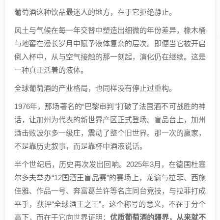
葡萄酒这种饮品最迷人的地方，在于它拒绝静止。
风土与气候在每一年交替中塑造出细微的年份差异，橡木桶
与地窖在漫长岁月中赋予液体复杂的层次。即便当它被开启
倒入杯中，从与空气接触的那一刻起，演化仍在继续。这是
一种真正活着的液体。
全球葡萄酒的产业格局，也同样没有停止过重构。
1976年，那场著名的“巴黎审判”打破了法国酒不可战胜的神
话，让加州为代表的新世界产区正式登场。盲品台上，加州
酒击败波尔多一级庄，震动了整个旧世界。那一次的赢家，
不是靠历史叙事，而是靠杯中酒液说话。
半个世纪后，历史再次发出回响。2025年3月，在德国杜塞
尔多夫举办“12国酒王盲品赛”的赛场上，龙谕与拉菲、西施
佳雅、作品一号、奔富葛兰许等名庄同台竞技，与拉菲打成
平手，获评“全球酒王之王”。这个称号的意义，不在于分个
高下，而在于它向世界证明：
优质
葡萄酒的疆界，从来就不