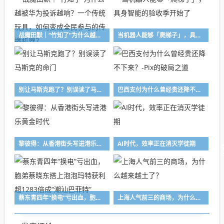
战魔田默｜“竹知了”为什么越被华为投诉越响？一个传统玩具，如何变成全民参与的传播机器？
当机器人能够「爬梯子」，具身智能的验收季开始了
别让马斯克跑了？别误读了马斯克的命门
巴西支付为什么曾经贵还降不下来？-Pix的破局之道
黎彼得：从香港街头写进港乐黄金时代
AI时代，效率正在消灭学徒期
蔡东青四年“换电”亏出血，胞弟蔡晓东搭上泡泡玛特获利超1283倍成“潮汕巴菲特”
上海人气前三的商场，为什么越来越土了？