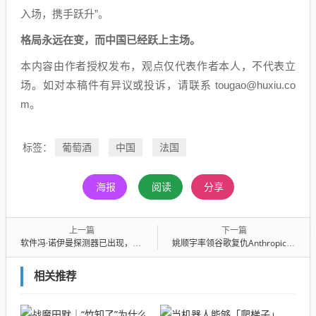
入场，携手跃升”。
格局永远在变，而中国已经跃上主场。
本内容由作者授权发布，观点仅代表作者本人，不代表立
场。如对本稿件有异议或投诉，请联系 tougao@huxiu.co
m。
葡萄酒
中国
法国
标签：
海报
阅读
分享
上一篇
下一篇
软件冯·诺伊曼探测器已出现，文明级洗牌正在发生
姚顺宇率领谷歌复仇Anthropic，“没有你才更好”
相关推荐