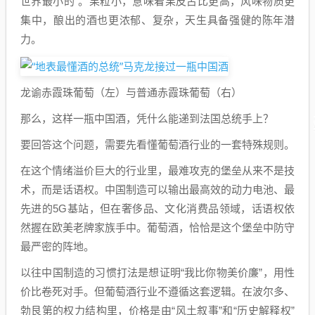
世界最小的”。果粒小，意味着果皮占比更高，风味物质更
集中，酿出的酒也更浓郁、复杂，天生具备强健的陈年潜
力。
龙谕赤霞珠葡萄（左）与普通赤霞珠葡萄（右）
那么，这样一瓶中国酒，凭什么能递到法国总统手上？
要回答这个问题，需要先看懂葡萄酒行业的一套特殊规则。
在这个情绪溢价巨大的行业里，最难攻克的堡垒从来不是技
术，而是话语权。中国制造可以输出最高效的动力电池、最
先进的5G基站，但在奢侈品、文化消费品领域，话语权依
然握在欧美老牌家族手中。葡萄酒，恰恰是这个堡垒中防守
最严密的阵地。
以往中国制造的习惯打法是想证明“我比你物美价廉”，用性
价比卷死对手。但葡萄酒行业不遵循这套逻辑。在波尔多、
勃艮第的权力结构里，价格是由“风土叙事”和“历史解释权”