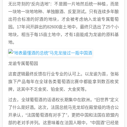
无比苛刻的“反向选地”：不是圈一片地然后统一种植，而是
一块地一块地地种、单独酿酒、反复测试。只有连续多年酿
出符合标准的好酒的地块，才会被考虑纳入龙谕专属葡萄
园。17年间开辟出的82600亩土地中，最终只选出了25个小
地块，相当于每15亩土地中，才有1亩能成为龙谕的原料基
地。
龙谕专属葡萄园
这套逻辑最终反馈在行业专业的认可上。以龙谕为首，张裕
旗下产品每年在全球各类葡萄酒比赛中都能拿到数百枚奖
牌，这其中不乏金奖、铂金奖、大金奖等。
过去，全球葡萄酒的话语权长期集中在欧洲。“旧世界”定义
了什么是好酒。这次，法国总统马克龙却在殿堂级的场合公
开承认，“法国葡萄酒有对手了”，更把中国和法国在欧盟内
部的老对手并列。这意味着在法国人眼中，“中国酒”已经是