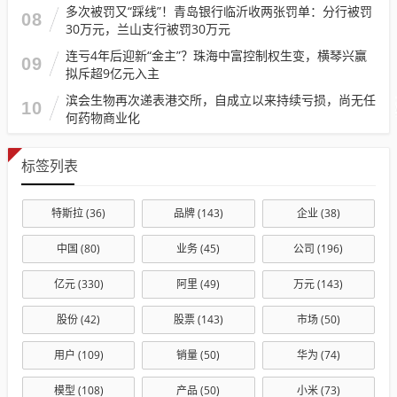
多次被罚又“踩线”！青岛银行临沂收两张罚单：分行被罚
08
30万元，兰山支行被罚30万元
连亏4年后迎新“金主”？珠海中富控制权生变，横琴兴赢
09
拟斥超9亿元入主
滨会生物再次递表港交所，自成立以来持续亏损，尚无任
10
何药物商业化
标签列表
特斯拉
(36)
品牌
(143)
企业
(38)
中国
(80)
业务
(45)
公司
(196)
亿元
(330)
阿里
(49)
万元
(143)
股份
(42)
股票
(143)
市场
(50)
用户
(109)
销量
(50)
华为
(74)
模型
(108)
产品
(50)
小米
(73)