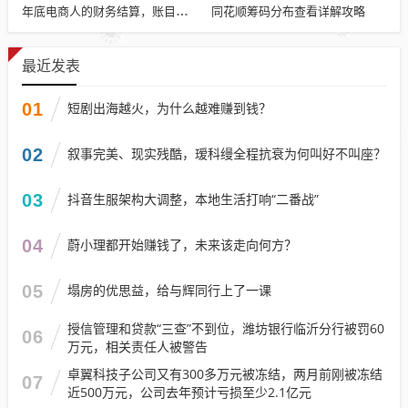
同花顺筹码分布查看详解攻略
年底电商人的财务结算，账目清算与回顾
最近发表
01
短剧出海越火，为什么越难赚到钱？
02
叙事完美、现实残酷，瑷科缦全程抗衰为何叫好不叫座？
03
抖音生服架构大调整，本地生活打响“二番战”
04
蔚小理都开始赚钱了，未来该走向何方？
05
塌房的优思益，给与辉同行上了一课
授信管理和贷款“三查”不到位，潍坊银行临沂分行被罚60
06
万元，相关责任人被警告
卓翼科技子公司又有300多万元被冻结，两月前刚被冻结
07
近500万元，公司去年预计亏损至少2.1亿元