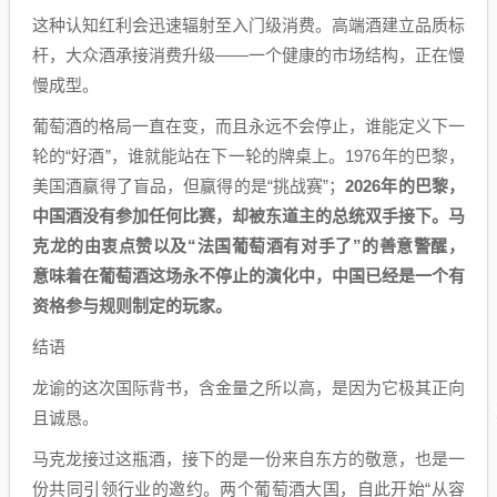
这种认知红利会迅速辐射至入门级消费。高端酒建立品质标
杆，大众酒承接消费升级——一个健康的市场结构，正在慢
慢成型。
葡萄酒的格局一直在变，而且永远不会停止，谁能定义下一
轮的“好酒”，谁就能站在下一轮的牌桌上。1976年的巴黎，
美国酒赢得了盲品，但赢得的是“挑战赛”；
2026年的巴黎，
中国酒没有参加任何比赛，却被东道主的总统双手接下。马
克龙的由衷点赞以及“法国葡萄酒有对手了”的善意警醒，
意味着在葡萄酒这场永不停止的演化中，中国已经是一个有
资格参与规则制定的玩家。
结语
龙谕的这次国际背书，含金量之所以高，是因为它极其正向
且诚恳。
马克龙接过这瓶酒，接下的是一份来自东方的敬意，也是一
份共同引领行业的邀约。两个葡萄酒大国，自此开始“从容