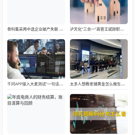
骨科集采两中选企业破产失联 官方罕见通报
泸天化“三合一”高管王斌辞职：高管变动叠加财务、业绩双重压力，公司进入阶段性调整期
千问APP接入大麦测试“一句话买电影票”
太多人想教老铺黄金怎么做生意了