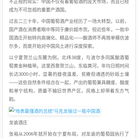
不正视的现实：中国不仅有着葡萄酒的庞大市场，而且已经
成为不可忽视的重要产酒国。
过去二三十年，中国葡萄酒产业经历了一场大转型。以前，
国产酒在消费者眼中等同于廉价超市货。但近些年，一批中
国酒庄开始转向高端化、精品化——酿酒师不再简单模仿波
尔多，而是开始对中国风土进行深度探索。
以宁夏贺兰山东麓为例。北纬38度，与波尔多同属酿酒葡
萄黄金种植带。这里西靠贺兰山，东临黄河，年均日照时间
长达3000小时、显著的昼夜温差、贫瘠但通透的砂砾土壤
——这些自然条件组合在一起，产出的葡萄兼具糖度、酸度
和单宁结构，质量不输旧世界产区，风格上却带着东方气
韵。
龙谕酒庄
张裕从2006年就开始在宁夏布局，对龙谕的葡萄园执行了