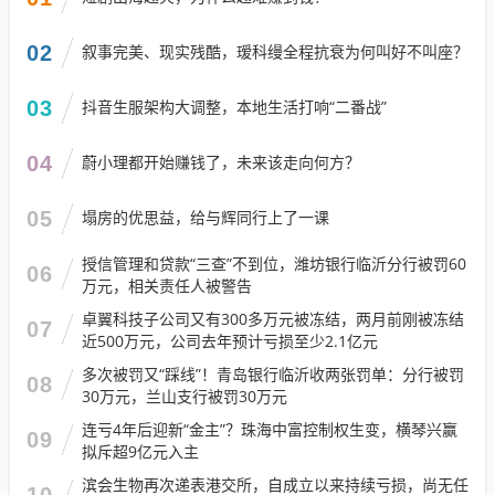
02
叙事完美、现实残酷，瑷科缦全程抗衰为何叫好不叫座？
03
抖音生服架构大调整，本地生活打响“二番战”
04
蔚小理都开始赚钱了，未来该走向何方？
05
塌房的优思益，给与辉同行上了一课
授信管理和贷款“三查”不到位，潍坊银行临沂分行被罚60
06
万元，相关责任人被警告
卓翼科技子公司又有300多万元被冻结，两月前刚被冻结
07
近500万元，公司去年预计亏损至少2.1亿元
多次被罚又“踩线”！青岛银行临沂收两张罚单：分行被罚
08
30万元，兰山支行被罚30万元
连亏4年后迎新“金主”？珠海中富控制权生变，横琴兴赢
09
拟斥超9亿元入主
滨会生物再次递表港交所，自成立以来持续亏损，尚无任
10