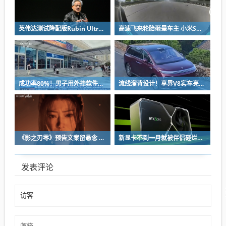
英伟达测试降配版Rubin Ultra GPU：HBM短缺下芯片厂商如何破局
高速飞来轮胎砸晕车主 小米SU7自动断电呼叫120 全程半小时救回一命
成功率80%！男子用外挂软件抢12306火车票：牟利2万多被判刑
流线溜背设计！享界V8实车亮相：增程版最大续航339km
《影之刃零》预告文案留悬念 玩家：要反向跳票
新显卡不到一月就被伴侣砸烂：小哥哀叹如此脆弱
发表评论