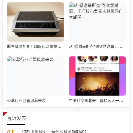
断气威胁加剧！印度民众疯抢电磁炉 制造商将从中国空运部件
从“感谢马斯克”到突然谢幕，千问核心负责人林俊旸自宣卸任
公募行业监管风暴来袭
中国社交闯北美：选择远大于努力
最近发表
01
短剧出海越火，为什么越难赚到钱？