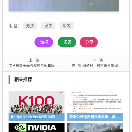
男孩
发生
车内
标签：
海报
阅读
分享
上一篇
下一篇
宝马独立子品牌发布全新车标：不是蓝天白云标
世卫组织通报：猴痘病毒出现重组毒株 已报名2例感染 实际感染人数或更多
相关推荐
REDMI K100 Pro系列100位工程师代表亮相：设计、工程K90原班人马操刀
粉笔公开信自曝决策失误：承认鸡贼 蹭热度 舍不得成本想多收钱