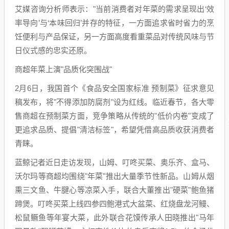
艾媒咨询分析师表示："当前消费者对年菜的需求呈现出‘效
率导向’与‘本味回归’并存的特征，一方面追求省时省力的烹
饪便利与产品保证，另一方面高度看重菜品对传统风味与节
日仪式感的忠实还原。
商超年菜上演"品质化突围战"
2月6日，我国首个《食品安全国家标准 预制菜》征求意见
稿发布，将"不得添加防腐剂"设为红线。临近春节，各大零
售商超在预制菜方面，竞争策略从传统的"低价内卷"变成了
更追求品质、提倡"清洁标签"，希望凭借高品质收获消费者
青睐。
蓝鲸记者近日走访发现，山姆、叮咚买菜、奥乐齐、盒马、
沃尔玛等商超均围绕"年菜"推出大量季节性新品。山姆从烟
熏三文鱼、牛腱心等凉菜入手，联合大董推出"硬菜"鲍鱼猪
蹄煲。叮咚买菜上线四参四鲍港式大盆菜、红烧盘龙河鳗、
松鼠鳜鱼等年宴大菜，此外联合花馍传承人田晓推出"马年