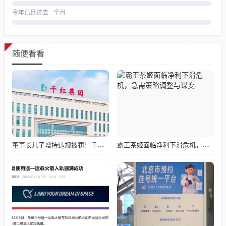
今年已经过去
个月
随便看看
董事长儿子增持违规被罚！千红制药市值128亿，半年净赚2.58亿却踩雷信托5年
霸王茶姬面临净利下滑危机，急需策略调整与谋变