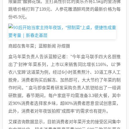
限量款"醒狮花馍。主打高性价比的奥乐齐将1.5kg的金汤佛
跳墙价格打到了139元、人参花雕酒醉鸡煲的最新价格为每
份45.9元。
商超在售年菜；蓝鲸新闻 孙煜摄
盒马年菜负责人告诉蓝鲸记者："今年盒马联手四大名厨推
出了‘封神’年菜系列，上市以来销售同比增长116%，以‘笋
衣八宝蹄’这道菜为例，经过6小时蒸煮熬汁、10道工序人工
脱骨，消费者购买后解冻、加热即可，大大节约了年菜的制
作时间。" 盒马即食菜肴研发采购负责人凯铠给出了一组调
研数据，春节期间，每户家庭平均需准备3.3顿大餐，其中
近90%消费者选择家乡味，超80%消费者愿意尝试创意菜，
此外，消费者对年夜饭拍照"成图率"的需求也有提升。
艾媒咨询数据显示，目前消费者对年菜开支的接受区间集中