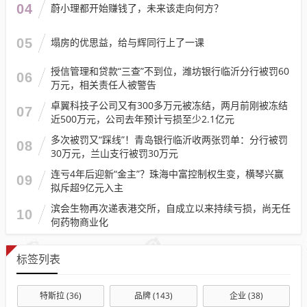
04
蔚小理都开始赚钱了，未来该走向何方？
05
塌房的优思益，给与辉同行上了一课
授信管理和贷款“三查”不到位，潍坊银行临沂分行被罚60
06
万元，相关责任人被警告
卓翼科技子公司又有300多万元被冻结，两月前刚被冻结
07
近500万元，公司去年预计亏损至少2.1亿元
多次被罚又“踩线”！青岛银行临沂收两张罚单：分行被罚
08
30万元，兰山支行被罚30万元
连亏4年后迎新“金主”？珠海中富控制权生变，横琴兴赢
09
拟斥超9亿元入主
滨会生物再次递表港交所，自成立以来持续亏损，尚无任
10
何药物商业化
标签列表
特斯拉
(36)
品牌
(143)
企业
(38)