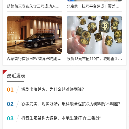
蓝箭航天宣布朱雀三号成功入轨，技术突破五大项，深入排查回收失败原因
北京统一挂号平台建成！覆盖近300家二三甲医院号源
鸿蒙智行首款MPV 智界V9电池信息曝光：WLTC最远续航223km
股价18元市值110亿，城地香江却被查出连续7季财报失真
最近发表
01
短剧出海越火，为什么越难赚到钱？
02
叙事完美、现实残酷，瑷科缦全程抗衰为何叫好不叫座？
03
抖音生服架构大调整，本地生活打响“二番战”