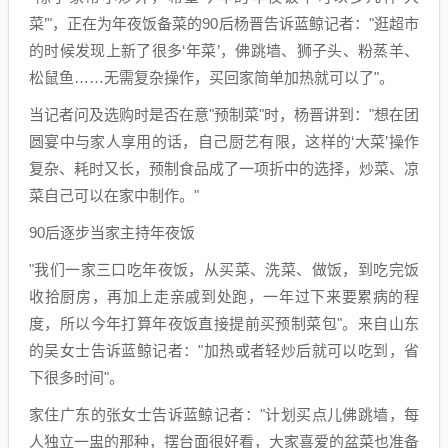
菜’"，正在为年夜饭备菜的90后杨晋告诉蓝鲸记者："逛超市
的时候发现上新了很多‘年菜’，佛跳墙、狮子头、粉蒸羊、
松鼠鱼……无需复杂操作，买回家简单加热就可以了"。
当记者问及选购时是否在意"预制菜"时，杨晋讲到："想在团
圆宴中与家人享用的话，自己厨艺有限，这样的‘大菜’操作
复杂、耗时又长，预制食品成了一项折中的选择，炒菜、凉
菜自己可以在家中制作。"
90后逐步当家主持年夜饭
"我们一家三口吃年夜饭，从买菜、洗菜、做饭，到吃完饭
收拾厨房，再加上走亲戚到处跑，一年过下来要累病的程
度，所以今年打算年夜饭直接提前买预制菜包"。来自山东
的吴女士告诉蓝鲸记者："加热或者轻炒后就可以吃到，省
下很多时间"。
家住广东的张女士告诉蓝鲸记者："计划买点儿佛跳墙，每
人独立一盅的那种，摆台面很好看，大家喜爱的盆菜也准备