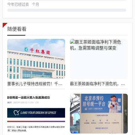
今年已经过去
个月
随便看看
董事长儿子增持违规被罚！千红制药市值128亿，半年净赚2.58亿却踩雷信托5年
霸王茶姬面临净利下滑危机，急需策略调整与谋变