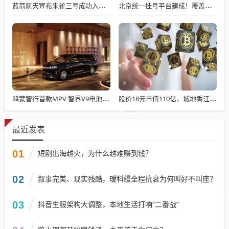
蓝箭航天宣布朱雀三号成功入轨，技术突破五大项，深入排查回收失败原因
北京统一挂号平台建成！覆盖近300家二三甲医院号源
鸿蒙智行首款MPV 智界V9电池信息曝光：WLTC最远续航223km
股价18元市值110亿，城地香江却被查出连续7季财报失真
最近发表
01
短剧出海越火，为什么越难赚到钱？
02
叙事完美、现实残酷，瑷科缦全程抗衰为何叫好不叫座？
03
抖音生服架构大调整，本地生活打响“二番战”