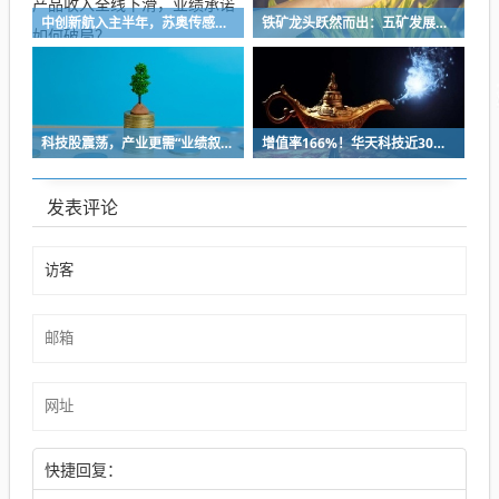
中创新航入主半年，苏奥传感半年报营收净利双降，五大产品收入全线下滑，业绩承诺如何破局？
铁矿龙头跃然而出：五矿发展重组铸就A股铁矿采选重要平台
科技股震荡，产业更需“业绩叙事”
增值率166%！华天科技近30亿元并购下周上会，标的华羿微电曾终止IPO
发表评论
快捷回复：