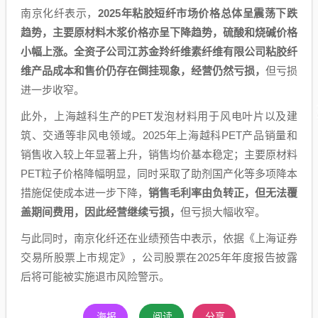
南京化纤表示，
2025年粘胶短纤市场价格总体呈震荡下跌
趋势，主要原材料木浆价格亦呈下降趋势，硫酸和烧碱价格
小幅上涨。全资子公司江苏金羚纤维素纤维有限公司粘胶纤
维产品成本和售价仍存在倒挂现象，经营仍然亏损，
但亏损
进一步收窄。
此外，上海越科生产的PET发泡材料用于风电叶片以及建
筑、交通等非风电领域。2025年上海越科PET产品销量和
销售收入较上年显著上升，销售均价基本稳定；主要原材料
PET粒子价格降幅明显，同时采取了助剂国产化等多项降本
措施促使成本进一步下降，
销售毛利率由负转正，但无法覆
盖期间费用，因此经营继续亏损，
但亏损大幅收窄。
与此同时，南京化纤还在业绩预告中表示，依据《上海证券
交易所股票上市规定》，公司股票在2025年年度报告披露
后将可能被实施退市风险警示。
海报
阅读
分享