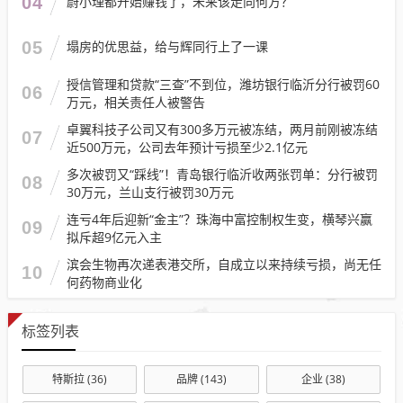
04
蔚小理都开始赚钱了，未来该走向何方？
05
塌房的优思益，给与辉同行上了一课
授信管理和贷款“三查”不到位，潍坊银行临沂分行被罚60
06
万元，相关责任人被警告
卓翼科技子公司又有300多万元被冻结，两月前刚被冻结
07
近500万元，公司去年预计亏损至少2.1亿元
多次被罚又“踩线”！青岛银行临沂收两张罚单：分行被罚
08
30万元，兰山支行被罚30万元
连亏4年后迎新“金主”？珠海中富控制权生变，横琴兴赢
09
拟斥超9亿元入主
滨会生物再次递表港交所，自成立以来持续亏损，尚无任
10
何药物商业化
标签列表
特斯拉
(36)
品牌
(143)
企业
(38)