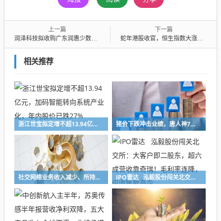
上一篇
下一篇
润泽科技拟收购广东润惠少数股权，标的公司去年前三季陷亏损，现金流净额全面“告负”
蛇年港股收官，恒生指数大涨超三成，12只个股晋升10倍股，业内看好马年港股市场行情
相关推荐
浙江世宝拟定增不超13.94亿元，加码智能转向系统产业化，年内股价已跌27%
猪价下跌冲击业绩，唐人神7月生猪销售收入下降47%，中报预亏超8亿元创新高
社交网络业务收入减少、所持加密货币减值，映宇宙预计上半年净利缩水30%
IPO雷达 泓毅股份闯关北交所：大客户即二股东，超六成营收靠奇瑞！毛利率连降，应收账款高企