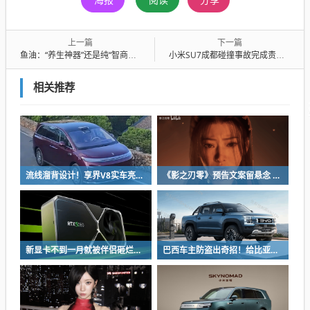
上一篇
下一篇
鱼油：“养生神器”还是纯“智商税”？
小米SU7成都碰撞事故完成责任认定：行驶速度超200km/h 涉嫌酒驾当事人全责
相关推荐
流线溜背设计！享界V8实车亮相：增程版最大续航339km
《影之刃零》预告文案留悬念 玩家：要反向跳票
新显卡不到一月就被伴侣砸烂：小哥哀叹如此脆弱
巴西车主防盗出奇招！给比亚迪鲨鱼皮卡零件“打疫苗” 失窃率大降93%