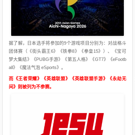
据了解，日本选手将参加的9个游戏项目分别为：对战格斗
团体赛（《街头霸王6》《铁拳8》《拳皇15》）、《宝可
梦大集结》《PUBG手游》《第五人格》《GT7》《eFootb
all》《魔法气泡 eSports》。
而《王者荣耀》《英雄联盟》《英雄联盟手游》《永劫无
间》则被列为不参赛。