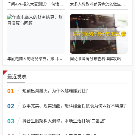
千问APP接入大麦测试“一句话买电影票”
太多人想教老铺黄金怎么做生意了
同花顺筹码分布查看详解攻略
年底电商人的财务结算，账目清算与回顾
最近发表
01
短剧出海越火，为什么越难赚到钱？
02
叙事完美、现实残酷，瑷科缦全程抗衰为何叫好不叫座？
03
抖音生服架构大调整，本地生活打响“二番战”