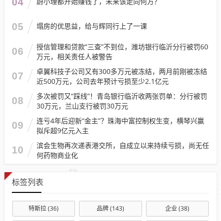
04
蔚小理都开始赚钱了，未来该走向何方？
05
塌房的优思益，给与辉同行上了一课
授信管理和贷款“三查”不到位，潍坊银行临沂分行被罚60
06
万元，相关责任人被警告
卓翼科技子公司又有300多万元被冻结，两月前刚被冻结
07
近500万元，公司去年预计亏损至少2.1亿元
多次被罚又“踩线”！青岛银行临沂收两张罚单：分行被罚
08
30万元，兰山支行被罚30万元
连亏4年后迎新“金主”？珠海中富控制权生变，横琴兴赢
09
拟斥超9亿元入主
滨会生物再次递表港交所，自成立以来持续亏损，尚无任
10
何药物商业化
标签列表
特斯拉
(36)
品牌
(143)
企业
(38)