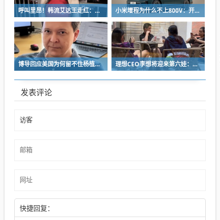
呼叫里昂！韩流艾达王走红：魅感十足 粉丝直接喊妈妈
小米增程为什么不上800V：开发时间和成本考虑
博导回应美国为何留不住杨植麟：他毅然拒绝苹果 选择回国创业
理想CEO李想将迎来第六娃：曾称不担心子女争遗产
发表评论
快捷回复：