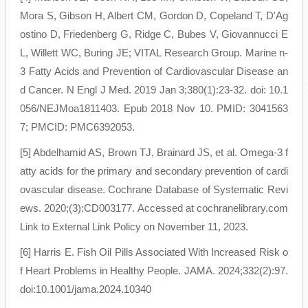
Mora S, Gibson H, Albert CM, Gordon D, Copeland T, D'Ag
ostino D, Friedenberg G, Ridge C, Bubes V, Giovannucci E
L, Willett WC, Buring JE; VITAL Research Group. Marine n-
3 Fatty Acids and Prevention of Cardiovascular Disease an
d Cancer. N Engl J Med. 2019 Jan 3;380(1):23-32. doi: 10.1
056/NEJMoa1811403. Epub 2018 Nov 10. PMID: 3041563
7; PMCID: PMC6392053.
[5] Abdelhamid AS, Brown TJ, Brainard JS, et al. Omega-3 f
atty acids for the primary and secondary prevention of cardi
ovascular disease. Cochrane Database of Systematic Revi
ews. 2020;(3):CD003177. Accessed at cochranelibrary.com
Link to External Link Policy on November 11, 2023.
[6] Harris E. Fish Oil Pills Associated With Increased Risk o
f Heart Problems in Healthy People. JAMA. 2024;332(2):97.
doi:10.1001/jama.2024.10340