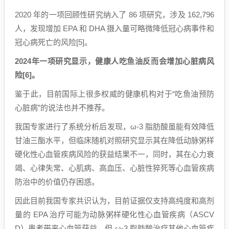
2020 年的一项回顾性研究纳入了 86 项研究，涉及 162,796
人，发现增加 EPA 和 DHA 摄入量可略微降低冠心病事件和
冠心病死亡的风险[5]。
2024年一项研究显示，健康人吃鱼油反而会增加心脏病风
险[6]。
鉴于此，目前国际上很多权威的健康机构对于“吃鱼油预防
心脏病”的说法也并不推荐。
我国专家进行了系统分析后发现，ω-3 脂肪酸虽能有效降低
甘油三酯水平，但临床随机对照研究显示其在降低动脉粥样
硬化性心血管疾病风险的获益结果不一，同时，其在心力衰
竭、心律失常、心肌病、高血压、心脏性猝死等心血管疾病
防治中的价值仍存困惑。
因此目前我国专家共识认为，目前证据仅支持高纯度和高剂
量的 EPA 治疗可能为动脉粥样硬化性心血管疾病（ASCV
D）患者带来心血管获益，但 ω-3 脂肪酸治疗其他心血管疾