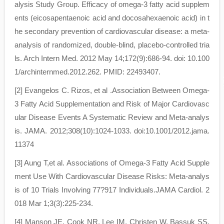
alysis Study Group. Efficacy of omega-3 fatty acid supplem
ents (eicosapentaenoic acid and docosahexaenoic acid) in t
he secondary prevention of cardiovascular disease: a meta-
analysis of randomized, double-blind, placebo-controlled tria
ls. Arch Intern Med. 2012 May 14;172(9):686-94. doi: 10.100
1/archinternmed.2012.262. PMID: 22493407.
[2] Evangelos C. Rizos, et al .Association Between Omega-
3 Fatty Acid Supplementation and Risk of Major Cardiovasc
ular Disease Events A Systematic Review and Meta-analys
is. JAMA. 2012;308(10):1024-1033. doi:10.1001/2012.jama.
11374
[3] Aung T,et al. Associations of Omega-3 Fatty Acid Supple
ment Use With Cardiovascular Disease Risks: Meta-analys
is of 10 Trials Involving 77?917 Individuals.JAMA Cardiol. 2
018 Mar 1;3(3):225-234.
[4] Manson JE, Cook NR, Lee IM, Christen W, Bassuk SS,