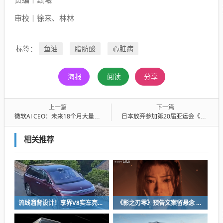
审校丨徐来、林林
鱼油
脂肪酸
心脏病
标签：
海报
阅读
分享
上一篇
下一篇
微软AI CEO：未来18个月大量白领工作将被人工智能取代 这些职位先遭殃
日本放弃参加第20届亚运会《英雄联盟》项目！名额有限 能拿奖的优先
相关推荐
流线溜背设计！享界V8实车亮相：增程版最大续航339km
《影之刃零》预告文案留悬念 玩家：要反向跳票