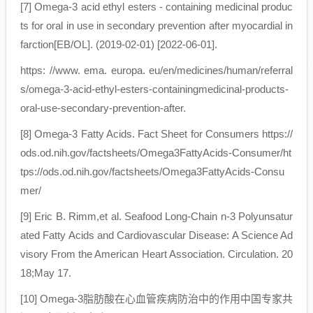
[7] Omega-3 acid ethyl esters - containing medicinal produc
ts for oral in use in secondary prevention after myocardial in
farction[EB/OL]. (2019-02-01) [2022-06-01].
https: //www. ema. europa. eu/en/medicines/human/referral
s/omega-3-acid-ethyl-esters-containingmedicinal-products-
oral-use-secondary-prevention-after.
[8] Omega-3 Fatty Acids. Fact Sheet for Consumers https://
ods.od.nih.gov/factsheets/Omega3FattyAcids-Consumer/ht
tps://ods.od.nih.gov/factsheets/Omega3FattyAcids-Consu
mer/
[9] Eric B. Rimm,et al. Seafood Long-Chain n-3 Polyunsatur
ated Fatty Acids and Cardiovascular Disease: A Science Ad
visory From the American Heart Association. Circulation. 20
18;May 17.
[10] Omega-3脂肪酸在心血管疾病防治中的作用中国专家共