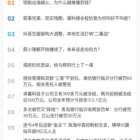
01
短剧出海越火，为什么越难赚到钱？
02
叙事完美、现实残酷，瑷科缦全程抗衰为何叫好不叫座？
03
抖音生服架构大调整，本地生活打响“二番战”
04
蔚小理都开始赚钱了，未来该走向何方？
05
塌房的优思益，给与辉同行上了一课
授信管理和贷款“三查”不到位，潍坊银行临沂分行被罚60
06
万元，相关责任人被警告
卓翼科技子公司又有300多万元被冻结，两月前刚被冻结
07
近500万元，公司去年预计亏损至少2.1亿元
多次被罚又“踩线”！青岛银行临沂收两张罚单：分行被罚
08
30万元，兰山支行被罚30万元
连亏4年后迎新“金主”？珠海中富控制权生变，横琴兴赢
09
拟斥超9亿元入主