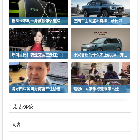
新显卡不到一月就被伴侣砸烂：小哥哀叹如此脆弱
巴西车主防盗出奇招！给比亚迪鲨鱼皮卡零件“打疫苗” 失窃率大降93%
呼叫里昂！韩流艾达王走红：魅感十足 粉丝直接喊妈妈
小米增程为什么不上800V：开发时间和成本考虑
博导回应美国为何留不住杨植麟：他毅然拒绝苹果 选择回国创业
理想CEO李想将迎来第六娃：曾称不担心子女争遗产
发表评论