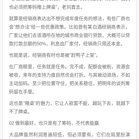
也必须把筹码推上牌桌"，老刘直言。
就算是经销商表达出不想完成年度任务的想法，有些厂商也
会"想办法"给一些优惠政策。比如曾有某白酒经销商表示，
厂家让他们去该酒所在地的城市商业银行贷款，大概可以贷
款打款总额的50%，利息由厂家付，经销商只用还本金。
也就是说，经销商有时也是被"赶鸭子上架"。
在厂商眼里，任务就是任务。完不成，配额会被削，资源会
被收，来年的支持力度自然也会打折。与其被动退场，不如
主动加码。至少把位置守住，把关系稳住，把明年的谈判筹
码留在手里。
这也是"赌桌"的魅力，它让人欲罢不能，越玩下去，就越下
不了牌桌。
02 做到最好，也只是有了筹码，不代表能赢
大品牌虽然利润普遍较低，但必须要有。它们在局里扮演