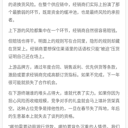
的退换货风险。在整个供应链中，经销商们实际上扮演了那
个最脆弱的环节，既是资金的缓冲池，也是最终风险的承担
者。
上下游的风险都集中在一个环节，经销商自然很容易赔钱。
但赔钱也得干。明面上的规则写在合同里，隐形的规则却藏
在货架上。经销商要想保住渠道里的话语权只能"被迫"压货
证明自己还在场上。
上游品牌方，通过年度合同、销售返利、优先供货等条款，
激励或要求经销商完成高额订货指标。如果不完成，下一年
很可能就损失了合作机会。
在下游终端谁的堆头占得大，谁就代表了实力。如果你因为
担心风险而收缩规模，竞争对手的礼盒就会马上填补货架真
空。这种占位竞争是排他性的，一旦在春节失了阵地，年后
的生意基本上就失去了谈判的资格。
"哪怕需要动用银行贷款，哪怕要背负沉重的人情债，我们