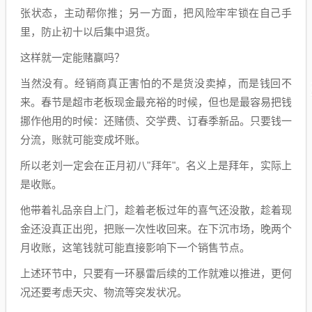
张状态，主动帮你推；另一方面，把风险牢牢锁在自己手
里，防止初十以后集中退货。
这样就一定能赌赢吗？
当然没有。经销商真正害怕的不是货没卖掉，而是钱回不
来。春节是超市老板现金最充裕的时候，但也是最容易把钱
挪作他用的时候：还赌债、交学费、订春季新品。只要钱一
分流，账就可能变成坏账。
所以老刘一定会在正月初八"拜年"。名义上是拜年，实际上
是收账。
他带着礼品亲自上门，趁着老板过年的喜气还没散，趁着现
金还没真正出兜，把账一次性收回来。在下沉市场，晚两个
月收账，这笔钱就可能直接影响下一个销售节点。
上述环节中，只要有一环暴雷后续的工作就难以推进，更何
况还要考虑天灾、物流等突发状况。