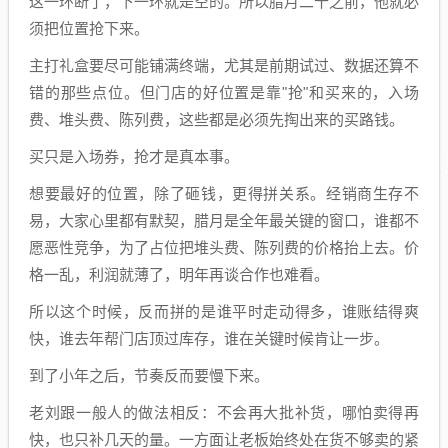
这一环断了，下一环就是空的。所以腊月二十之前，他就必
须把位置抢下来。
主打礼盒要尽可能铺满终端，尤其是前期试过、数据还算不
错的那些点位。但门店的好位置是靠"抢"和买来的，入场
费、堆头费、陈列费，这些都是必须先掏出来的买路钱。
买只是入场券，抢才是真本事。
想要最好的位置，除了砸钱，更得拼关系。经销商生存不
易，大家心里都有默契，腊月是全年最关键的窗口，谁都不
愿恶性竞争，为了占位把堆头费、陈列费的价格抬上去。价
格一乱，利润就薄了，明年再谈合作也难看。
所以这个时候，反而拼的是谁平时走动得多，谁账结得爽
快，谁去年帮门店顶过库存，谁在关键时候肯让一步。
到了小年之后，节奏反而要慢下来。
老刘跟一般人的做法相反：不会再大批补货，哪怕卖得再
快，也只补几天的量。一方面让老板始终处在货不够卖的紧