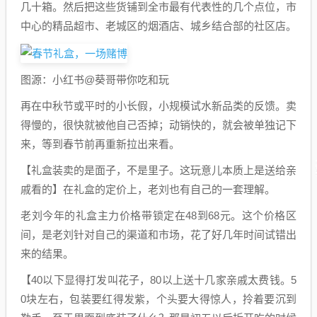
几十箱。然后把这些货铺到全市最有代表性的几个点位，市
中心的精品超市、老城区的烟酒店、城乡结合部的社区店。
图源：小红书@葵哥带你吃和玩
再在中秋节或平时的小长假，小规模试水新品类的反馈。卖
得慢的，很快就被他自己否掉；动销快的，就会被单独记下
来，等到春节前再重新拉出来看。
【礼盒装卖的是面子，不是里子。这玩意儿本质上是送给亲
戚看的】在礼盒的定价上，老刘也有自己的一套理解。
老刘今年的礼盒主力价格带锁定在48到68元。这个价格区
间，是老刘针对自己的渠道和市场，花了好几年时间试错出
来的结果。
【40以下显得打发叫花子，80以上送十几家亲戚太费钱。5
0块左右，包装要红得发紫，个头要大得惊人，拎着要沉到