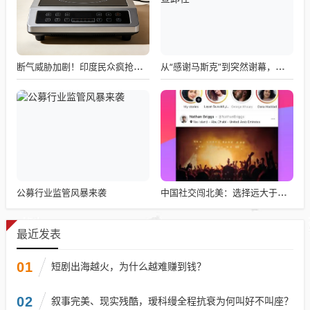
断气威胁加剧！印度民众疯抢电磁炉 制造商将从中国空运部件
从“感谢马斯克”到突然谢幕，千问核心负责人林俊旸自宣卸任
公募行业监管风暴来袭
中国社交闯北美：选择远大于努力
最近发表
01
短剧出海越火，为什么越难赚到钱？
02
叙事完美、现实残酷，瑷科缦全程抗衰为何叫好不叫座？