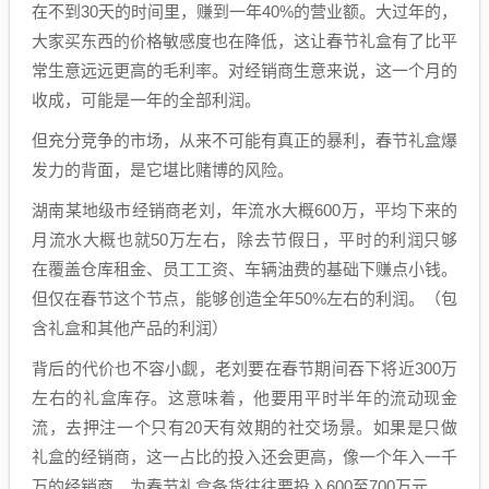
在不到30天的时间里，赚到一年40%的营业额。大过年的，
大家买东西的价格敏感度也在降低，这让春节礼盒有了比平
常生意远远更高的毛利率。对经销商生意来说，这一个月的
收成，可能是一年的全部利润。
但充分竞争的市场，从来不可能有真正的暴利，春节礼盒爆
发力的背面，是它堪比赌博的风险。
湖南某地级市经销商老刘，年流水大概600万，平均下来的
月流水大概也就50万左右，除去节假日，平时的利润只够
在覆盖仓库租金、员工工资、车辆油费的基础下赚点小钱。
但仅在春节这个节点，能够创造全年50%左右的利润。（包
含礼盒和其他产品的利润）
背后的代价也不容小觑，老刘要在春节期间吞下将近300万
左右的礼盒库存。这意味着，他要用平时半年的流动现金
流，去押注一个只有20天有效期的社交场景。如果是只做
礼盒的经销商，这一占比的投入还会更高，像一个年入一千
万的经销商，为春节礼盒备货往往要投入600至700万元。