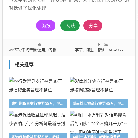
对话做了优化处理）
海报
阅读
分享
上一篇
下一篇
41亿次“千问帮我”是用户习惯的分水岭时刻
字节、阿里、智谱、MiniMax集体卡位“春节档”，都在赌一场开年爆款
相关推荐
农行尉犁县支行被罚30万，涉信贷业务管理不到位
湖南桃江农商行被罚40万，涉按揭贷款管理不到位
香港保险收益征税风起，后续影响几何？分析师最新研判
AI剧一本万利？对话热搜背后的团队：“4个人赚几千万”不实，但AI演员确实能带货了