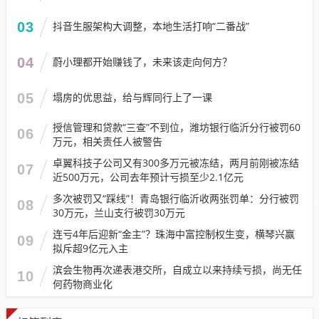
03
抖音生服架构大调整，本地生活打响“二番战”
04
蔚小理都开始赚钱了，未来该走向何方？
05
塌房的优思益，给与辉同行上了一课
授信管理和贷款“三查”不到位，潍坊银行临沂分行被罚60
06
万元，相关责任人被警告
卓翼科技子公司又有300多万元被冻结，两月前刚被冻结
07
近500万元，公司去年预计亏损至少2.1亿元
多次被罚又“踩线”！青岛银行临沂收两张罚单：分行被罚
08
30万元，兰山支行被罚30万元
连亏4年后迎新“金主”？珠海中富控制权生变，横琴兴赢
09
拟斥超9亿元入主
滨会生物再次递表港交所，自成立以来持续亏损，尚无任
10
何药物商业化