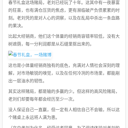
春节礼盒这场赌局，老刘已经玩了十年。这其中有一夜暴富
的狂喜，也有满仓压货的焦虑，更有濒临破产负债累累的时
刻。老刘凭的是对人心的洞察，以及在乱局中杀出一条血路
的果决。
比起大经销商，他们这个体量的经销商容错率较低，没有大
树遮荫，每一分利润都是从石缝里抠出来的。
这也是小体量经销商独有的底色，充满对人情社会深刻的理
解，对市场敏锐的嗅觉，以及在任何冷冽的市场里，都能剐
出一层油水的韧性。
其实这样赌局，都是输的多赢的少。但这样的高风险赌局，
老刘们却要每年都会经历至少一次。
没人保证自己一直赢，但一定有人相信自己不会输，所以这
个赌桌上永远将人满为患。
（文中老刘为化名，经受访者同意，为了阅读体验对老刘的