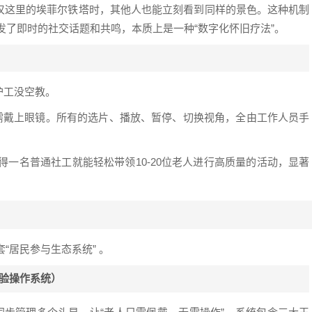
叹这里的埃菲尔铁塔时，其他人也能立刻看到同样的景色。这种机制
，激发了即时的社交话题和共鸣，本质上是一种“数字化怀旧疗法”。
护工没空教。
作，只需戴上眼镜。所有的选片、播放、暂停、切换视角，全由工作人员手
得一名普通社工就能轻松带领10-20位老人进行高质量的活动，显著
整套“居民参与生态系统” 。
同步体验操作系统）