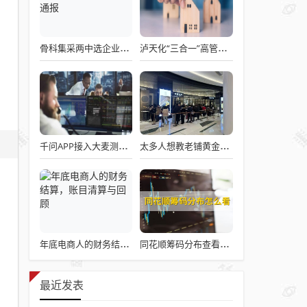
骨科集采两中选企业破产失联 官方罕见通报
泸天化“三合一”高管王斌辞职：高管变动叠加财务、业绩双重压力，公司进入阶段性调整期
千问APP接入大麦测试“一句话买电影票”
太多人想教老铺黄金怎么做生意了
年底电商人的财务结算，账目清算与回顾
同花顺筹码分布查看详解攻略
最近发表