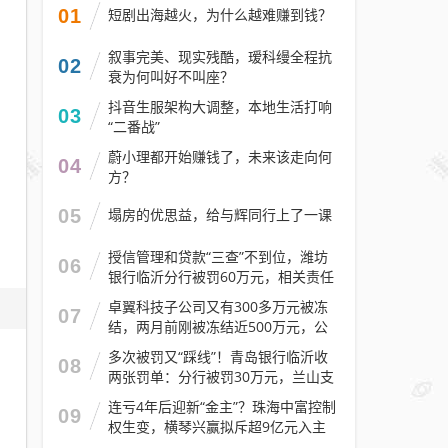
01
短剧出海越火，为什么越难赚到钱？
叙事完美、现实残酷，瑷科缦全程抗
02
衰为何叫好不叫座？
抖音生服架构大调整，本地生活打响
03
“二番战”
蔚小理都开始赚钱了，未来该走向何
04
方？
05
塌房的优思益，给与辉同行上了一课
授信管理和贷款“三查”不到位，潍坊
06
银行临沂分行被罚60万元，相关责任
人被警告
卓翼科技子公司又有300多万元被冻
07
结，两月前刚被冻结近500万元，公
司去年预计亏损至少2.1亿元
多次被罚又“踩线”！青岛银行临沂收
08
两张罚单：分行被罚30万元，兰山支
行被罚30万元
连亏4年后迎新“金主”？珠海中富控制
09
权生变，横琴兴赢拟斥超9亿元入主