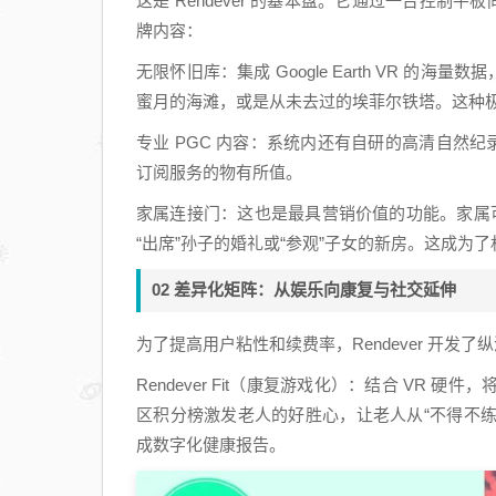
这是 Rendever 的基本盘。它通过一台控制
牌内容：
无限怀旧库：集成 Google Earth VR 的
蜜月的海滩，或是从未去过的埃菲尔铁塔。这种极
专业 PGC 内容：系统内还有自研的高清自然
订阅服务的物有所值。
家属连接门：这也是最具营销价值的功能。家属可
“出席”孙子的婚礼或“参观”子女的新房。这成
02 差异化矩阵：从娱乐向康复与社交延伸
为了提高用户粘性和续费率，Rendever 开发了
Rendever Fit（康复游戏化）：结合 V
区积分榜激发老人的好胜心，让老人从“不得不练
成数字化健康报告。