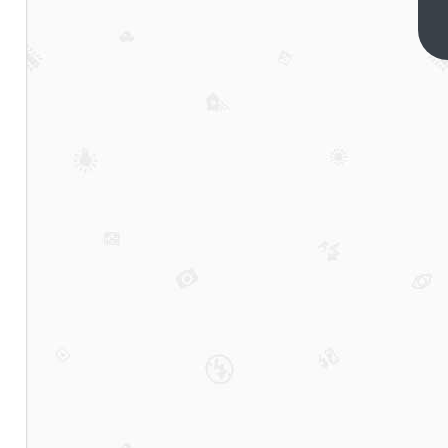
人租
赁想
下一
篇
要催
生“超
级巨
头”？
问题
是产
能不
允许