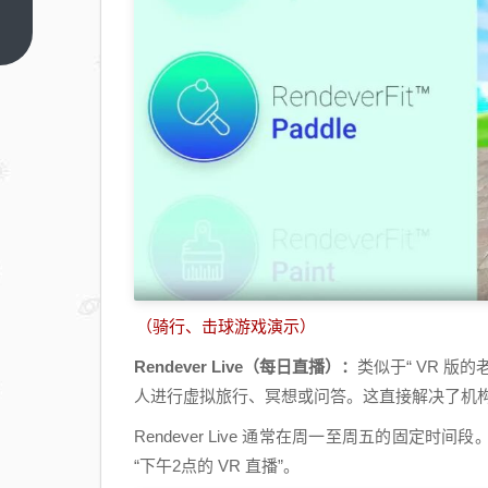
情人
节，
上一
篇
告别
爱情
KPI
（骑行、击球游戏演示）
Rendever Live（每日直播）：
类似于“ VR 版
人进行虚拟旅行、冥想或问答。这直接解决了机构
Rendever Live 通常在周一至周五的固
“下午2点的 VR 直播”。