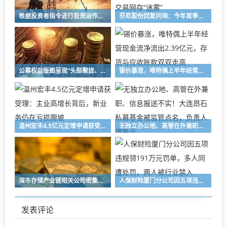
根据投资者指令进行投资运作！长兴万乘私募及时任副总经理收警示函
芬尼股份回复问询：今年首季净利亏损，实控人前妻关联交易网存“迷雾”
公募权益版图呈现“头部聚拢、中小深耕”格局 百亿级主动权益基金扩容至72只，16家公募主动权益规模突破千亿元
锡价暴涨，唯特偶上半年经营现金流净流出2.39亿元，存货与应收账款双双走高
温州宏丰4.5亿元定增申请获受理：主业高增长背后，新业务仍在亏损爬坡
无独立办公地、高管在外兼职、信息报送不实！大连昂石私募基金被监管点名，负责人遭警示
深市存储产业链相关公司密集释放积极信号，业界看好行业高景气度持续性
人保财险厦门分公司因五项违规领191万元罚单，多人同遭处罚，两人被行业禁入
发表评论