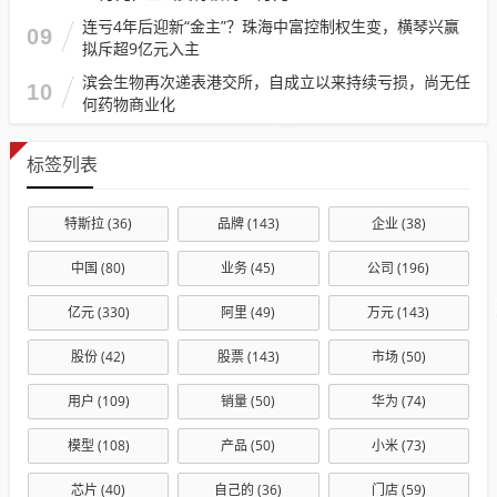
连亏4年后迎新“金主”？珠海中富控制权生变，横琴兴赢
09
拟斥超9亿元入主
滨会生物再次递表港交所，自成立以来持续亏损，尚无任
10
何药物商业化
标签列表
特斯拉
(36)
品牌
(143)
企业
(38)
中国
(80)
业务
(45)
公司
(196)
亿元
(330)
阿里
(49)
万元
(143)
股份
(42)
股票
(143)
市场
(50)
用户
(109)
销量
(50)
华为
(74)
模型
(108)
产品
(50)
小米
(73)
芯片
(40)
自己的
(36)
门店
(59)