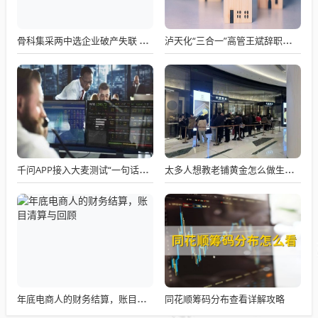
骨科集采两中选企业破产失联 官方罕见通报
泸天化“三合一”高管王斌辞职：高管变动叠加财务、业绩双重压力，公司进入阶段性调整期
千问APP接入大麦测试“一句话买电影票”
太多人想教老铺黄金怎么做生意了
同花顺筹码分布查看详解攻略
年底电商人的财务结算，账目清算与回顾