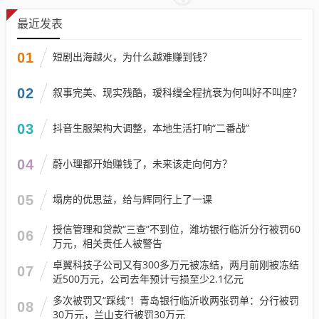
最近发表
01
短剧出海越火，为什么越难赚到钱？
02
叙事完美、现实残酷，瑷科缦全程抗衰为何叫好不叫座？
03
抖音生服架构大调整，本地生活打响“二番战”
04
蔚小理都开始赚钱了，未来该走向何方？
05
塌房的优思益，给与辉同行上了一课
授信管理和贷款“三查”不到位，潍坊银行临沂分行被罚60
06
万元，相关责任人被警告
卓翼科技子公司又有300多万元被冻结，两月前刚被冻结
07
近500万元，公司去年预计亏损至少2.1亿元
多次被罚又“踩线”！青岛银行临沂收两张罚单：分行被罚
08
30万元，兰山支行被罚30万元