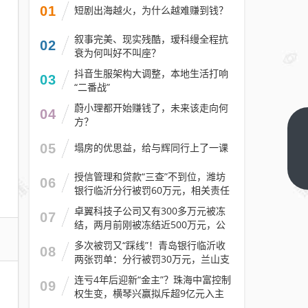
01
短剧出海越火，为什么越难赚到钱？
叙事完美、现实残酷，瑷科缦全程抗
02
衰为何叫好不叫座？
抖音生服架构大调整，本地生活打响
03
“二番战”
蔚小理都开始赚钱了，未来该走向何
04
方？
挡不
05
塌房的优思益，给与辉同行上了一课
住的
跌
下一
授信管理和贷款“三查”不到位，潍坊
06
篇
势！
银行临沂分行被罚60万元，相关责任
人被警告
南向
卓翼科技子公司又有300多万元被冻
07
资金
结，两月前刚被冻结近500万元，公
司去年预计亏损至少2.1亿元
连买
多次被罚又“踩线”！青岛银行临沂收
08
难救
两张罚单：分行被罚30万元，兰山支
行被罚30万元
美团
连亏4年后迎新“金主”？珠海中富控制
09
权生变，横琴兴赢拟斥超9亿元入主
市值