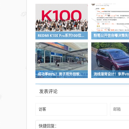
REDMI K100 Pro系列100位工程师代表亮相：设计、工程K90原班人马操刀
成功率80%！男子用外挂软件抢12306火车票：牟利2万多被判刑
发表评论
快捷回复：