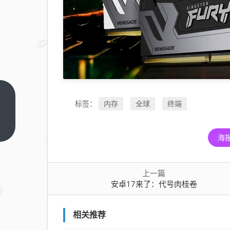
安卓
内存
全球
终端
标签：
17
来
上一
篇
海
了：
代号
肉桂
上一篇
卷
安卓17来了：代号肉桂卷
相关推荐