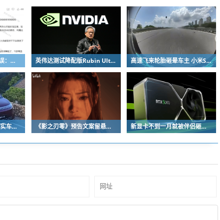
粉笔公开信自曝决策失误：承认鸡贼 蹭热度 舍不得成本想多收钱
英伟达测试降配版Rubin Ultra GPU：HBM短缺下芯片厂商如何破局
高速飞来轮胎砸晕车主 小米SU7自动断电呼叫120 全程半小时救回一命
流线溜背设计！享界V8实车亮相：增程版最大续航339km
《影之刃零》预告文案留悬念 玩家：要反向跳票
新显卡不到一月就被伴侣砸烂：小哥哀叹如此脆弱