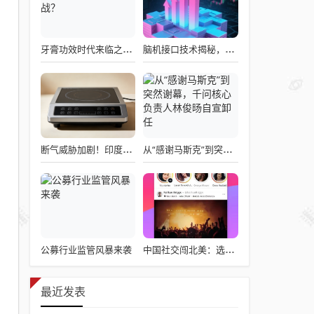
牙膏功效时代来临之际，企业应如何备战？
脑机接口技术揭秘，引领读心术革命的领跑者大盘点
断气威胁加剧！印度民众疯抢电磁炉 制造商将从中国空运部件
从“感谢马斯克”到突然谢幕，千问核心负责人林俊旸自宣卸任
公募行业监管风暴来袭
中国社交闯北美：选择远大于努力
最近发表