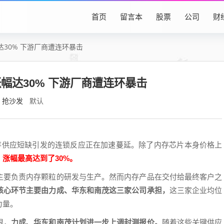
首页
留言本
股票
公司
财
30% 下游厂商遭连环暴击
幅达30% 下游厂商遭连环暴击
抢沙发
默认
内存供应短缺引发的连锁反应正在加速蔓延。除了内存芯片本身价格上
涨幅最高达到了30%。
主要负责内存颗粒的研发与生产。然而内存产品在交付给最终客户之
核心环节主要由力成、华东和南茂这三家公司承担，
这三家企业均位
力量。
限，
力成、华东和南茂计划进一步上调封测报价。
随着这些关键供应