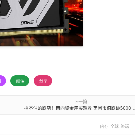
报
阅读
分享
下一篇
挡不住的跌势！南向资金连买难救 美团市值跌破5000亿 2026已跌超20%
内存
全球
终端