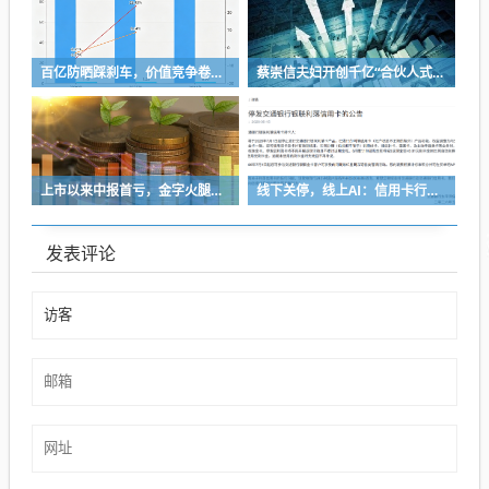
百亿防晒踩刹车，价值竞争卷到“长寿科学”
蔡崇信夫妇开创千亿“合伙人式”分手
上市以来中报首亏，金字火腿能靠“追光”逆袭吗？
线下关停，线上AI：信用卡行业的“退与进”
发表评论