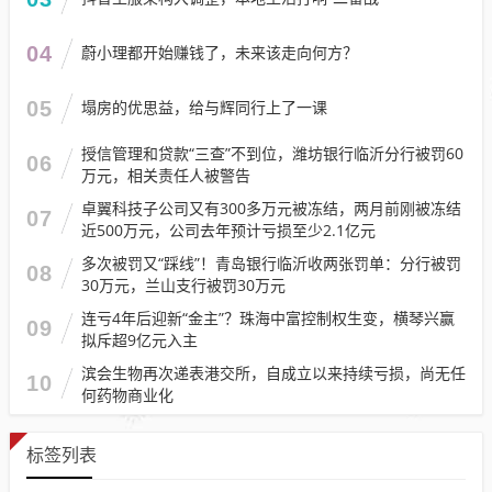
04
蔚小理都开始赚钱了，未来该走向何方？
05
塌房的优思益，给与辉同行上了一课
授信管理和贷款“三查”不到位，潍坊银行临沂分行被罚60
06
万元，相关责任人被警告
卓翼科技子公司又有300多万元被冻结，两月前刚被冻结
07
近500万元，公司去年预计亏损至少2.1亿元
多次被罚又“踩线”！青岛银行临沂收两张罚单：分行被罚
08
30万元，兰山支行被罚30万元
连亏4年后迎新“金主”？珠海中富控制权生变，横琴兴赢
09
拟斥超9亿元入主
滨会生物再次递表港交所，自成立以来持续亏损，尚无任
10
何药物商业化
标签列表