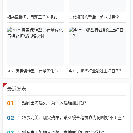
相亲直播间，月薪三千的捞女挑战与现实困境
二代接班的背后，超八成民企家族化现象与餐桌品牌接班人的治理挑战
今年，哪些行业能过上好日子？
2025惠民保转型，存量优化与特药扩容策略探讨
最近发表
01
短剧出海越火，为什么越难赚到钱？
02
叙事完美、现实残酷，瑷科缦全程抗衰为何叫好不叫座？
03
抖音生服架构大调整，本地生活打响“二番战”