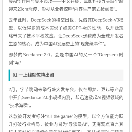
爆AI创作圈与资本市场——中文在线、掌阅科技等关联个股
迎来20cm涨停，影视从业者惊呼“内容生产范式被颠覆”。
去年此时，DeepSeek的横空出世，凭借其DeepSeek-V3模
型，以低得多的成本实现了媲美GPT-4o的性能，以开源策
略带来了技术平权效应，让DeepSeek迅速成为全球开发者
生态的核心，成为中国AI发展史上的“现象级事件”。
即梦的Seedance 2.0，会是中国AI的又一个“Deepseek时
刻”吗？
01 一上线就惊艳出圈
2月，字节跳动未举行盛大发布会，仅在即梦、豆包等产品
中开启Seedance 2.0小规模内测，却迅速掀起AI视频领域的
“技术海啸”。
这款被开发者标注“Kill the game”的模型，以全方位能力跃
升打破行业格局，被业内誉为“导演级AI”，更有观点直言其