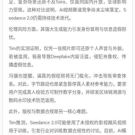
足、复杂场景还原不及Sora、仅面向国内开放，全球影响
力受限。这种对比说明，AI视频赛道竞争尚未尘埃落定，S
eedance 2.0仍需持续技术迭代。
伦理风险方面，其强大生成能力引发身份冒用与信息造假担
忧。
Tim的实测证明，仅凭一张照片即可还原个人声音与外貌，
若被滥用，极易导致Deepfake内容泛滥，侵犯肖像权、传
播虚假信息。
冯骥也提醒，逼真的假视频将无门槛化，冲击现有审查体
系。对此，字节跳动也是紧急暂停真人素材参考能力，要求
用户完成真人校验方可制作数字分身，并研发区块链溯源与
数码水印技术防范滥用。
此外，版权与数据合规是另一核心难题。
Tim推测，Seedance 2.0可能使用了未授权的影视飓风视频
用于训练，引发行业对训练数据合规性的讨论。目前，AI模