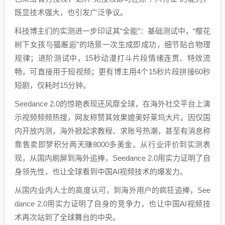
既显技术强大，也引发广泛争议。
科技博主们的实测进一步印证其“全能”：基础测试中，“樱花
树下女孩与猫邂逅”的场景一次生成即成功，细节贴合物理
规律；进阶测试中，15秒动漫打斗片段情绪连贯、特效流
畅，可直接用于短视频；更有博主用4个15秒片段拼接60秒
短剧，仅耗时15分钟。
Seedance 2.0的惊艳表现还风靡全球，在海外社交平台上演
示视频频频热搜，网友称赞其效果媲美好莱坞大片。因仅国
内开放内测，海外掀起求教程、求账号热潮，甚至有消息称
靠售卖即梦积分两天赚8000多美金。从行业评价到实测表
现，从国内刷屏到海外追捧，Seedance 2.0用实力证明了自
身领先性，也让全球看到中国AI视频技术的爆发力。
从国内业内人士的高度认可，到海外用户的疯狂追捧，See
dance 2.0用实力证明了自身的竞争力，也让中国AI视频技
术再次站到了全球舞台的中央。