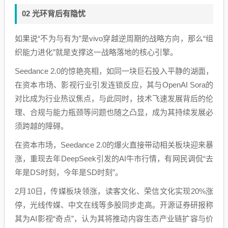
02 光环背后有隐忧
如果说“不为与有为”是vivo穿越逆周期的战略方向，那么“组
织能力进化”就是支撑这一战略落地的核心引擎。
Seedance 2.0的惊艳亮相，如同一块巨石投入平静的湖面，
在资本市场、影视行业引发连锁反应，其与OpenAI Sora的
对比成为行业热议焦点，与此同时，技术飞速发展背后的伦
理、合规与能力瓶颈等问题也随之凸显，成为其持续发展必
须跨越的障碍。
在资本市场，Seedance 2.0的爆火直接带动相关板块迎来暴
涨，重现去年DeepSeek引发的AI牛市行情，有网民调侃“去
年是DS时刻，今年是SD时刻”。
2月10日，传媒板块领涨，读客文化、荣信文化实现20%涨
停，光线传媒、中文在线等多股同步走高。开源证券研报称
其为AI影视“奇点”，认为其将推动内容生态产业链扩容与价