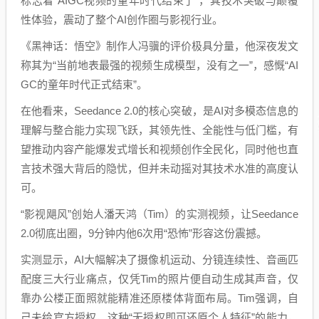
标志着“AIGC视频的童年时代结束了”，其技术突破与颠覆
性体验，震动了整个AI创作圈与影视行业。
《黑神话：悟空》制作人冯骥的评价极具分量，他深夜发文
称其为“当前地表最强的视频生成模型，没有之一”，感慨“AI
GC的童年时代正式结束”。
在他看来，Seedance 2.0的核心突破，是AI对多模态信息的
理解与整合能力实现飞跃，其领先性、全能性与低门槛，有
望推动内容产能爆发式增长和视频创作全民化，同时他也直
言技术强大背后的隐忧，但并未动摇对其技术水准的高度认
可。
“影视飓风”创始人潘天鸿（Tim）的实测视频，让Seedance
2.0彻底出圈，9分钟内他6次用“恐怖”形容这份震撼。
实测显示，AI大幅解决了摄像机运动、分镜连续性、音画匹
配度三大行业痛点，仅凭Tim的照片便自动生成其声音，仅
靠办公楼正面照就能精准还原楼体背面布局。Tim强调，自
己未给官方授权，这种“无授权即可还原个人特征”的能力，