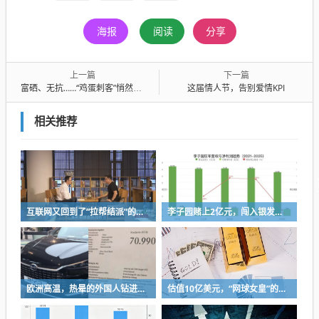
海报
阅读
分享
上一篇
下一篇
富硒、无抗……“鸡蛋刺客”悄然登场？
这届情人节，告别爱情KPI
相关推荐
互联网又回到了“拉帮结派”的时代
李子园赌上2亿元，闯入银发市场
欧洲高温，热晕的外国人钻进中国新能源车里避暑
估值10亿美元，“网球女皇”的咖啡店要IPO了