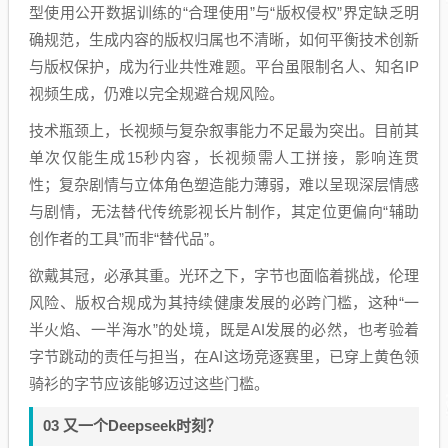
型使用公开数据训练的“合理使用”与“版权侵权”界定缺乏明
确规范，生成内容的版权归属也不清晰，如何平衡技术创新
与版权保护，成为行业共性难题。平台虽限制名人、知名IP
视频生成，仍难以完全规避合规风险。
技术瓶颈上，长视频与复杂叙事能力不足最为突出。目前其
单次仅能生成15秒内容，长视频需人工拼接，影响连贯
性；复杂剧情与立体角色塑造能力薄弱，难以呈现深层情感
与剧情，无法替代传统影视长片制作，其定位更偏向“辅助
创作者的工具”而非“替代品”。
欲戴其冠，必承其重。光环之下，字节也面临着挑战，伦理
风险、版权合规成为其持续健康发展的必跨门槛，这种“一
半火焰、一半海水”的处境，既是AI发展的必然，也考验着
字节跳动的责任与担当，在AI这场竞逐赛里，已穿上黄色领
骑衫的字节应该能够迈过这些门槛。
03 又一个Deepseek时刻？