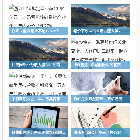
浙江世宝拟定增不超13.94亿元，加码智能转向系统产业化，年内股价已跌27%
猪价下跌冲击业绩，唐人神7月生猪销售收入下降47%，中报预亏超8亿元创新高
社交网络业务收入减少、所持加密货币减值，映宇宙预计上半年净利缩水30%
IPO雷达 泓毅股份闯关北交所：大客户即二股东，超六成营收靠奇瑞！毛利率连降，应收账款高企
中创新航入主半年，苏奥传感半年报营收净利双降，五大产品收入全线下滑，业绩承诺如何破局？
铁矿龙头跃然而出：五矿发展重组铸就A股铁矿采选重要平台
科技股震荡，产业更需“业绩叙事”
增值率166%！华天科技近30亿元并购下周上会，标的华羿微电曾终止IPO