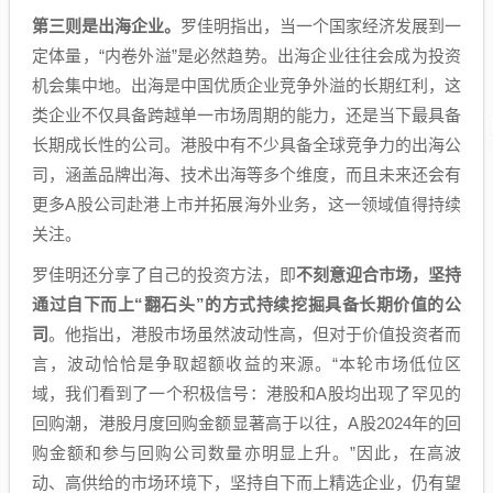
第三则是出海企业。
罗佳明指出，当一个国家经济发展到一
定体量，“内卷外溢”是必然趋势。出海企业往往会成为投资
机会集中地。出海是中国优质企业竞争外溢的长期红利，这
类企业不仅具备跨越单一市场周期的能力，还是当下最具备
长期成长性的公司。港股中有不少具备全球竞争力的出海公
司，涵盖品牌出海、技术出海等多个维度，而且未来还会有
更多A股公司赴港上市并拓展海外业务，这一领域值得持续
关注。
罗佳明还分享了自己的投资方法，即
不刻意迎合市场，坚持
通过自下而上“翻石头”的方式持续挖掘具备长期价值的公
司
。他指出，港股市场虽然波动性高，但对于价值投资者而
言，波动恰恰是争取超额收益的来源。“本轮市场低位区
域，我们看到了一个积极信号：港股和A股均出现了罕见的
回购潮，港股月度回购金额显著高于以往，A股2024年的回
购金额和参与回购公司数量亦明显上升。”因此，在高波
动、高供给的市场环境下，坚持自下而上精选企业，仍有望