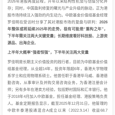
2026年港股再度启程，开年以来结构性机会与估值分化并
存；同时，中国盈利修复的曙光与产业升级的脉动，正为港
股市场持续注入强劲的内生动力。中欧基金价值组基金经理
罗佳明在受访时分享了其对港股市场的复盘与研判：
2026
年整体或将延续2025年的走势，极有可能是“重构之年”，
下半年需关注两大关键变量；长期维度看好科技股、上游资
源品、出海企业
。
上半年大概率“强者恒强”，下半年关注两大变量
罗佳明是长期主义价值投资的践行者，目前为中欧基金价值
组基金经理，从业超14年，投资年限超6年，香港大学物理
系学士和应用物理系硕士。他曾任职于香港毕马威、香港德
勤咨询，从事审计及并购交易咨询业务，为香港注册会计
师；另有多年在港卖方经验，包括野村国际和汇丰银行。他
于2018年4月加入中欧基金，担任基金经理、港股策略负责
人。基金定期报告显示，截至2025年12月31日，他管理的
中欧丰泰港股通混合A成立以来（2022.9.14）收益68.7