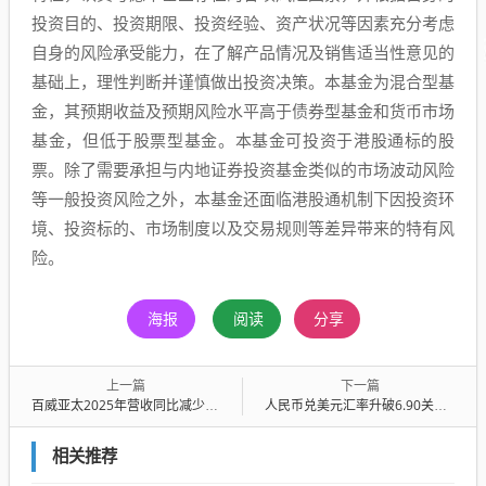
投资目的、投资期限、投资经验、资产状况等因素充分考虑
自身的风险承受能力，在了解产品情况及销售适当性意见的
基础上，理性判断并谨慎做出投资决策。本基金为混合型基
金，其预期收益及预期风险水平高于债券型基金和货币市场
基金，但低于股票型基金。本基金可投资于港股通标的股
票。除了需要承担与内地证券投资基金类似的市场波动风险
等一般投资风险之外，本基金还面临港股通机制下因投资环
境、投资标的、市场制度以及交易规则等差异带来的特有风
险。
海报
阅读
分享
上一篇
下一篇
百威亚太2025年营收同比减少6.1%，股东溢利跌超三成！中国市场啤酒销量下滑8.6%
人民币兑美元汇率升破6.90关口，创33个月以来新高，较去年低点涨超7%
相关推荐