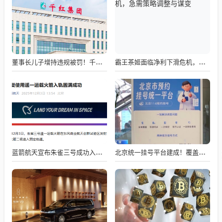
董事长儿子增持违规被罚！千红制药市值128亿，半年净赚2.58亿却踩雷信托5年
霸王茶姬面临净利下滑危机，急需策略调整与谋变
蓝箭航天宣布朱雀三号成功入轨，技术突破五大项，深入排查回收失败原因
北京统一挂号平台建成！覆盖近300家二三甲医院号源