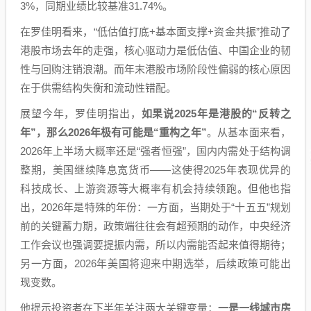
3%，同期业绩比较基准31.74%。
在罗佳明看来，“低估值打底+基本面支撑+资金共振”推动了
港股市场去年的走强，核心驱动力是低估值、中国企业的韧
性与回购注销浪潮。而年末港股市场阶段性偏弱的核心原因
在于供需结构失衡和流动性错配。
展望今年，罗佳明指出，
如果说2025年是港股的“反转之
年”，那么2026年极有可能是“重构之年”
。从基本面来看，
2026年上半场大概率还是“强者恒强”，国内内需处于结构调
整期，美国继续降息宽货币——这使得2025年表现优异的
科技成长、上游资源等大概率有机会持续领跑。但他也指
出，2026年是特殊的年份：一方面，当期处于“十五五”规划
前的关键蓄力期，政策端往往会有超预期的动作，中央经济
工作会议也强调要提振内需，所以内需能否起来值得期待；
另一方面，2026年美国将迎来中期选举，后续政策可能出
现变数。
他提示投资者在下半年关注两大关键变量：
一是一线城市房