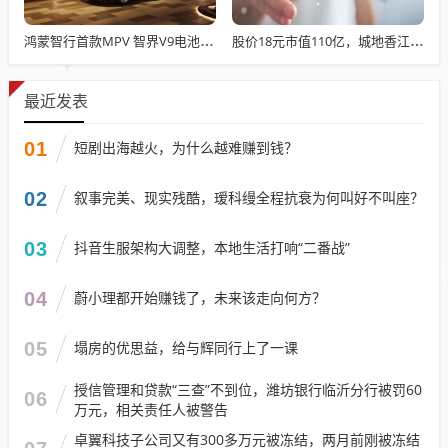
鸿蒙智行首款MPV 智界V9电池信息曝光：WLTC最远续航223km
股价18元市值110亿，城地香江却被查出连续7季财报失真
最近发表
01
短剧出海越火，为什么越难赚到钱？
02
叙事完美、现实残酷，瑷科缦全程抗衰为何叫好不叫座？
03
抖音生服架构大调整，本地生活打响“二番战”
04
蔚小理都开始赚钱了，未来该走向何方？
05
塌房的优思益，给与辉同行上了一课
授信管理和贷款“三查”不到位，潍坊银行临沂分行被罚60
06
万元，相关责任人被警告
卓翼科技子公司又有300多万元被冻结，两月前刚被冻结