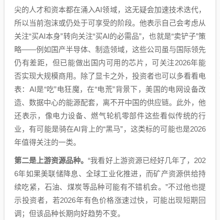
尖的人才和资本都在涌入AI领域，这无疑会加速技术迭代，
所以当前泡沫或仍处于可享受的阶段。他表示自己会考虑从
关注“买AI本身”转向关注“买AI的必需品”，也就是“卖铲子”策
略——例如国产半导体、制造领域，这些公司虽与国际领先
仍有差距，但已能做出国内可用的芯片，可关注2026年能
否实现大规模商用。除了显卡之外，投资者也可以多看看电
表：AI是“吃”电狂魔，在“电荒”背景下，美国的电网设备改
造、数据中心的能源配套，离不开中国的供应链。此外，他
还表示，像电力设备、燃气轮机零部件这些看似传统的行
业，有可能是骑在AI背上的“黑马”，这类标的可能也是2026
年值得关注的一类。
第二是上游资源品种。
“我看好上游资源已经好几年了，202
6年如果美联储降息、全球工业化推进，而矿产资源供给持
续吃紧，石油、煤炭等品种可能有不错机会。”不过他也提
示投资者，若2026年有色价格涨速过快，可能出现短期回
调；但该品种长期向好趋势不变。