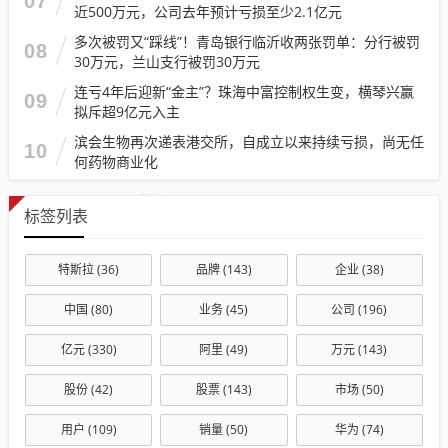
07
近500万元，公司去年预计亏损至少2.1亿元
多次被罚又“踩线”！青岛银行临沂收两张罚单：分行被罚
08
30万元，兰山支行被罚30万元
连亏4年后迎新“金主”？珠海中富控制权生变，横琴兴赢
09
拟斥超9亿元入主
滨会生物再次递表港交所，自成立以来持续亏损，尚无任
10
何药物商业化
标签列表
特斯拉
(36)
品牌
(143)
企业
(38)
中国
(80)
业务
(45)
公司
(196)
亿元
(330)
阿里
(49)
万元
(143)
股份
(42)
股票
(143)
市场
(50)
用户
(109)
销量
(50)
华为
(74)