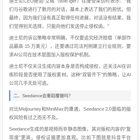
迪士尼CEO鲍勃·艾格（Bob Iger）在接受采访时表示：“我
们与谷歌进行了数月的对话，基本上表达了我们的担忧。但
最终，因为我们没有真正取得任何进展，对话没有结果，我
们觉得别无选择，只能向他们发送停止侵权函。”
迪士尼的诉讼策略非常明确，不仅要追究经济赔偿（单部作
品最高 15 万美元），还要通过司法判例建立行业规则，要
求AI公司在技术层面加入版权保护机制。
迪士尼不仅关注生成内容本身是否构成侵权，还关注AI在训
练阶段是否使用了版权素材。这种“双管齐下”的策略，让AI
公司几乎无处可逃。
二、Seedance会重蹈覆辙吗？
对比Midjourney和MiniMax的遭遇，Seedance 2.0面临的版
权风险有过之而无不及。
Seedance生成的是视频而非静态图像，其对版权内容的“复
现度”更高，侵权证据更加直观。比如下图就是抖音平台