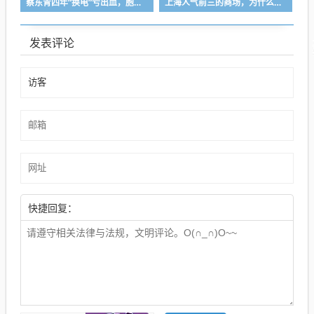
蔡东青四年“换电”亏出血，胞弟蔡晓东搭上泡泡玛特获利超1283倍成“潮汕巴菲特”
上海人气前三的商场，为什么越来越土了？
发表评论
快捷回复：