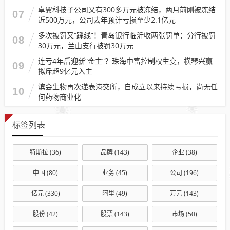
卓翼科技子公司又有300多万元被冻结，两月前刚被冻结
07
近500万元，公司去年预计亏损至少2.1亿元
多次被罚又“踩线”！青岛银行临沂收两张罚单：分行被罚
08
30万元，兰山支行被罚30万元
连亏4年后迎新“金主”？珠海中富控制权生变，横琴兴赢
09
拟斥超9亿元入主
滨会生物再次递表港交所，自成立以来持续亏损，尚无任
10
何药物商业化
标签列表
特斯拉
(36)
品牌
(143)
企业
(38)
中国
(80)
业务
(45)
公司
(196)
亿元
(330)
阿里
(49)
万元
(143)
股份
(42)
股票
(143)
市场
(50)