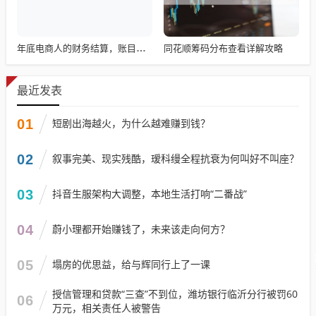
同花顺筹码分布查看详解攻略
年底电商人的财务结算，账目清算与回顾
最近发表
01
短剧出海越火，为什么越难赚到钱？
02
叙事完美、现实残酷，瑷科缦全程抗衰为何叫好不叫座？
03
抖音生服架构大调整，本地生活打响“二番战”
04
蔚小理都开始赚钱了，未来该走向何方？
05
塌房的优思益，给与辉同行上了一课
授信管理和贷款“三查”不到位，潍坊银行临沂分行被罚60
06
万元，相关责任人被警告