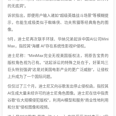
的无底洞”。
诉状指出，即便用户输入诸如“超级英雄战斗场景”等模糊提
示，也能生成极类似于蜘蛛侠、功夫熊猫等经典角色的图
像。
9月，迪士尼再次联手环球、华纳兄弟起诉中国AI公司Mini
Max，指控其“海螺 AI”存在系统性影视IP侵权。
迪士尼称：“MiniMax完全无视美国版权法，将原告宝贵的
版权角色视为己有。”这起诉讼的特殊之处在于，好莱坞三
巨头特别强调“这是对美国电影产业的更广泛威胁”，让侵权
上升成为了一个国际问题。
仅仅过了三个月，迪士尼又向谷歌发出停止侵权函，指控其
AI生成大量未经许可的迪士尼角色图像。迪士尼在信中指责
谷歌“在大规模侵犯版权”，利用AI模型和服务“商业性地利用
和分发”侵权图像和视频。