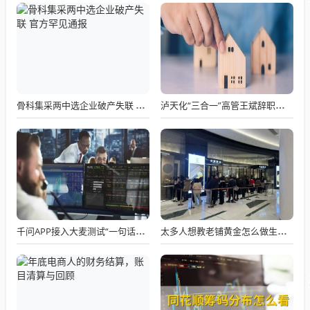
骨科集采两中选企业破产失联 官方罕见通报
泸天化“三合一”高管王斌辞职：高管变动叠加财务、业绩双重压力，公司进入阶段性调整期
千问APP接入大麦测试“一句话买电影票”
太多人想教老铺黄金怎么做生意了