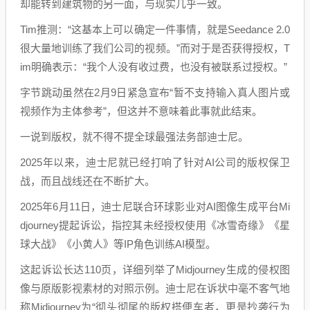
却能转到建筑物的另一面，与现实几乎一致。
Tim推测：“这基本上可以确定一件事情，就是Seedance 2.0
很大量地训练了我们公司的视频。”而对于是否获得授权，T
im明确表示：“我个人没有收过费，也没有被联系过授权。”
字节跳动虽然在2月9日紧急宣布“暂不支持输入真人图片或
视频作为主体参考”，但这并不意味着此事就此结束。
一说到版权，就不得不提全球最强法务部迪士尼。
2025年以来，迪士尼就已经打响了针对AI公司的版权保卫
战，而且战线还在不断扩大。
2025年6月11日，迪士尼联合环球影业对AI图像生成平台Mi
djourney提起诉讼，指控其未经授权使用《冰雪奇缘》《星
球大战》《小黄人》等IP角色训练AI模型。
这起诉讼长达110页，详细列举了Midjourney生成的侵权图
像与原版影视素材的对照示例。迪士尼在诉状中毫不客气地
称Midjourney为“彻头彻尾的版权搭便车者，更是抄袭行为