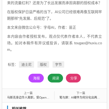
来的流量红利？还是为了长远发展而承担高额的授权成本？
在版权保护日益严格的当下，AI公司已经很难再像互联网早
期那样“先发展、后规范”了。
本文来自微信公众号：字母AI，作者：苗正
本内容由作者授权发布，观点仅代表作者本人，不代表立
场。如对本稿件有异议或投诉，请联系 tougao@huxiu.co
m。
迪士尼
版权
字节
标签：
海报
阅读
分享
上一篇
下一篇
马斯克身边华人离职，受OpenClaw刺激了？
笔与屏：AI硬件为何分化出两条路？
相关推荐