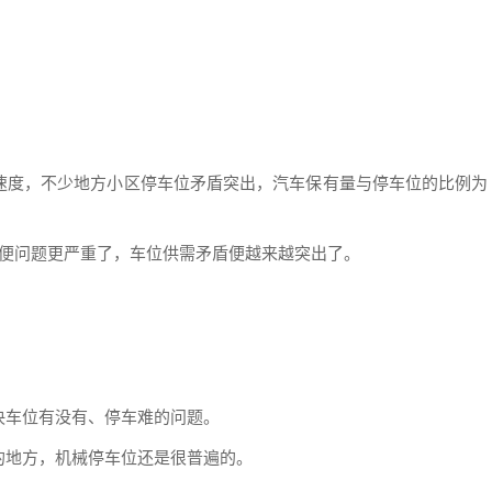
。
速度，不少地方小区停车位矛盾突出，汽车保有量与停车位的比例为
不便问题更严重了，车位供需矛盾便越来越突出了。
决车位有没有、停车难的问题。
的地方，机械停车位还是很普遍的。