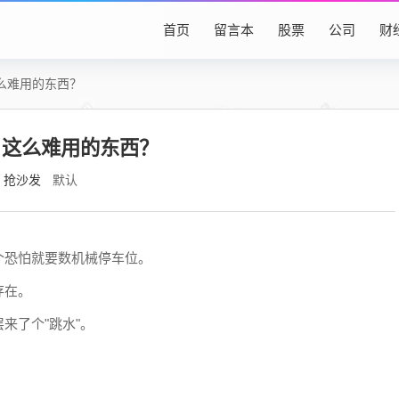
首页
留言本
股票
公司
财
么难用的东西？
，这么难用的东西？
抢沙发
默认
个恐怕就要数机械停车位。
存在。
来了个"跳水"。