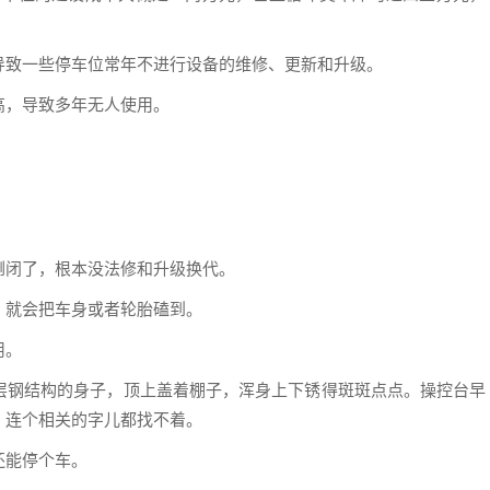
导致一些停车位常年不进行设备的维修、更新和升级。
高，导致多年无人使用。
倒闭了，根本没法修和升级换代。
，就会把车身或者轮胎磕到。
用。
层钢结构的身子，顶上盖着棚子，浑身上下锈得斑斑点点。操控台早
，连个相关的字儿都找不着。
还能停个车。