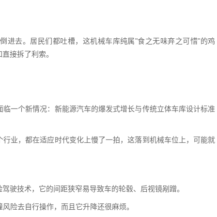
倒进去。居民们都吐槽，这机械车库纯属"食之无味弃之可惜"的鸡
如直接拆了利索。
面临一个新情况：新能源汽车的爆发式增长与传统立体车库设计标准
个行业，都在适应时代变化上慢了一拍，这落到机械车位上，可能就
验驾驶技术，它的间距狭窄易导致车的轮毂、后视镜剐蹭。
撞风险去自行操作，而且它升降还很麻烦。