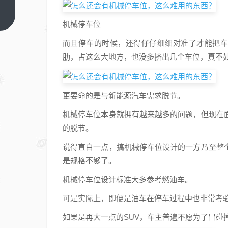
白银
“3天
上一
机械停车位
篇
爆赚
36
而且停车的时候，还得仔仔细细对准了才能把车
亿”，
肋，占这么大地方，也没多挤出几个车位，真不
神秘
顶级
期货
更要命的是与新能源汽车需求脱节。
大佬
机械停车位本身就拥有越来越多的问题，但现在
都什
的脱节。
么来
说得直白一点，搞机械停车位设计的一方乃至整
头？
是规格不够了。
机械停车位设计标准大多参考燃油车。
可是实际上，即便是油车在停车过程中也非常考
如果是再大一点的SUV，车主普遍不愿为了冒碰