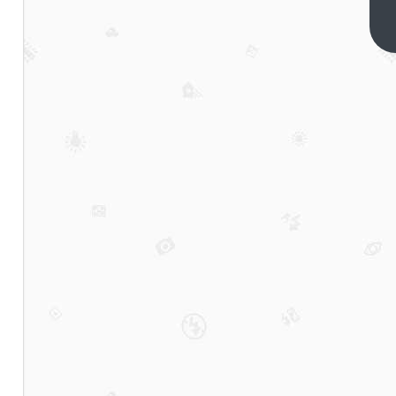
丨高
德将
下一篇
发布
名为
“ABot”
的系
列具
身基
座模
型，
覆盖
导
航、
操作
等