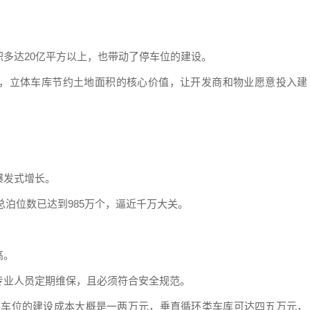
多达20亿平方以上，也带动了停车位的建设。
，立体车库节约土地面积的核心价值，让开发商和物业愿意投入建
爆发式增长。
的总泊位数已达到985万个，逼近千万大关。
高。
专业人员定期维保，且必须符合安全规范。
停车位的建设成本大概是一两万元，垂直循环类车库可达四五万元，