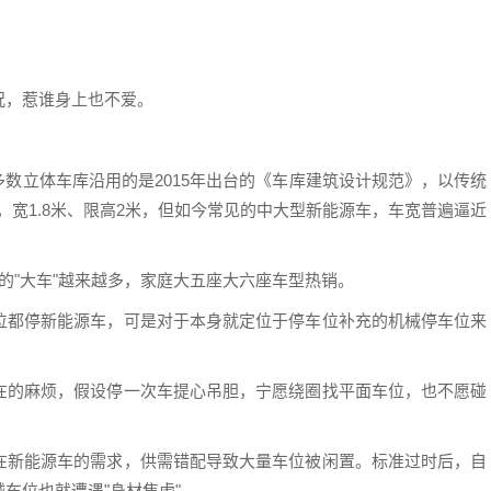
况，惹谁身上也不爱。
多数立体车库沿用的是2015年出台的《车库建筑设计规范》，以传统
，宽1.8米、限高2米，但如今常见的中大型新能源车，车宽普遍逼近
的"大车"越来越多，家庭大五座大六座车型热销。
位都停新能源车，可是对于本身就定位于停车位补充的机械停车位来
在的麻烦，假设停一次车提心吊胆，宁愿绕圈找平面车位，也不愿碰
在新能源车的需求，供需错配导致大量车位被闲置。标准过时后，自
车位也就遭遇"身材焦虑"。