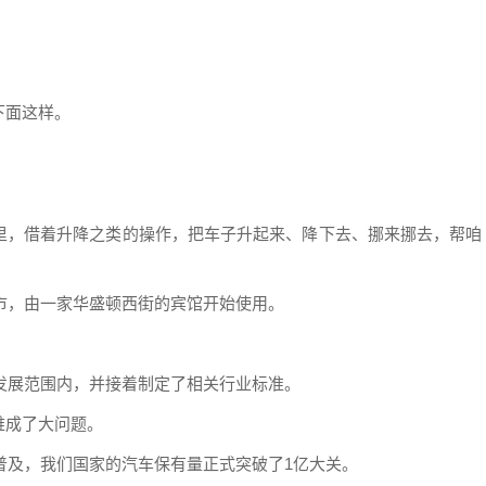
下面这样。
里，借着升降之类的操作，把车子升起来、降下去、挪来挪去，帮咱
哥市，由一家华盛顿西街的宾馆开始使用。
励发展范围内，并接着制定了相关行业标准。
难成了大问题。
越普及，我们国家的汽车保有量正式突破了1亿大关。