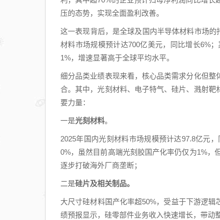
压的态势，实现全面盈利改善。
这一表现背后，是全球及国内半导体材料市场的持续
材料市场规模预计达700亿美元，同比增长6%；其
1%，增速显著高于全球平均水平。
细分品类业绩表现来看，核心品类需求分化但整
合。其中，光刻材料、电子特气、硅片、溅射靶
要力量：
一是
光刻材料
。
2025年国内光刻材料市场规模预计达97.8亿元
0%，虽然目前高端光刻胶国产化率仍仅为1%，但
逐步打破海外厂商垄断；
二是
硅片及相关制品。
大尺寸硅材料国产化率超50%，受益于下游逻
绩预报显示，硅零部件业务收入快速增长，带动