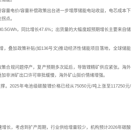
份容量电价/容量补偿政策出台进一步增厚储能电站收益，电芯成本下
性拐点。
80.5GWh，同比增长47.6%；出货量的大幅度超预期增长主要来自储
增，叠加政策补贴(如136号文)推动经济性储能项目落地，全球储能
)因政策合规问题停产，复产预期多次延后，导致锂精矿供应紧张。海外
叠加非洲矿出口许可审批缓慢，海外矿山挺价情绪增强。
025年电池级碳酸锂价格已经从75050元/吨上涨至117250元/
速增长，考虑到扩产周期，行业供给增量较少，机构预计2026年碳酸