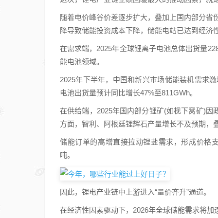
随着电价峰谷价差逐步扩大，叠加上国内部分省
降导致储能投资成本下降，储能电站已达到经济
在需求端，2025年全球锂离子电池总体出货量22
能电池领域。
2025年下半年，中国和新兴市场储能装机需求激
电池出货量预计同比增长47%至811GWh。
在供给端，2025年国内部分锂矿(如枧下窝矿
方面，智利、阿根廷锂辉石产量增长不及预期，
储能订单的高增直接拉动锂盐需求，形成价格支撑。2
吨。
因此，锂电产业链中上游进入“量价齐升”通道。
在经济性因素驱动下，2026年全球储能需求将加