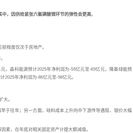
。其中，因供给紧张六氟磷酸锂环节的弹性会更高
。
其亏损程度仅次于房地产。
告。
0亿元，晶科能源预计2025年净利润为-59亿元至-69亿元，隆基绿能预
预计2025年净利润为-86亿元至-98亿元。
步扩大。
走弱早于往年；另一方面，硅料成本上升向中下游传导遇阻、银价大幅
等因素，在年底对相关固定资产计提大额减值。