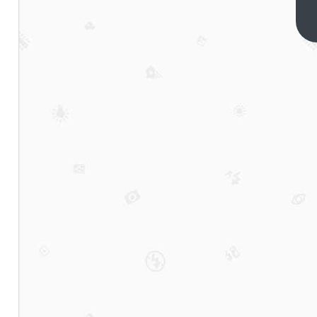
幻境”
上春
下一
篇
晚，
资本
市场
会如
何？|
0211