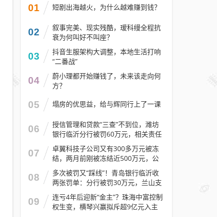
01
短剧出海越火，为什么越难赚到钱？
叙事完美、现实残酷，瑷科缦全程抗
02
衰为何叫好不叫座？
抖音生服架构大调整，本地生活打响
03
“二番战”
蔚小理都开始赚钱了，未来该走向何
04
方？
05
塌房的优思益，给与辉同行上了一课
授信管理和贷款“三查”不到位，潍坊
06
银行临沂分行被罚60万元，相关责任
人被警告
卓翼科技子公司又有300多万元被冻
07
结，两月前刚被冻结近500万元，公
司去年预计亏损至少2.1亿元
多次被罚又“踩线”！青岛银行临沂收
08
两张罚单：分行被罚30万元，兰山支
行被罚30万元
连亏4年后迎新“金主”？珠海中富控制
09
权生变，横琴兴赢拟斥超9亿元入主