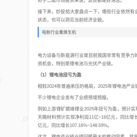
对于二级市场投资来说，这些都是好消息。
接下来，妙投给大家盘点一下，哪些行业依然有
状态，也可以洞见当前经济全貌。
电新行业重焕生机
电力设备与新能源行业是目前我国非常有竞争力
资机会，特别是锂电池与光伏产业链。
（1）锂电池扭亏为盈
相较2024年普遍承压的格局，2025年锂电池产
不少锂电企业发布了业绩预增预报。
例如上游锂矿赣锋锂业2025年扭亏为盈，预计实现净利
天赐材料预计实现净利润11亿~16亿元，同比增长12
亿元，同比增长107.16%~148.59%。
这次，锂电产业链业绩回暖最大的推动因素，就