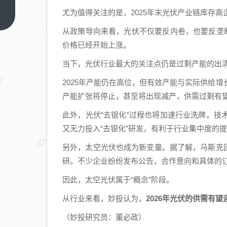
真
尤为值得关注的是，2025年末光伏产业链库存高
正
上
一
的
从政策导向来看，光伏不仅要反内卷，也要反垄
篇
护
价格已经开始上涨。
城
当下，光伏行业最大的关注点仍是过剩产能的出
河
不
2025年产能仍在高位，但有效产能与实际供给
是
产能扩张将停止，甚至将出现减产，供需过剩有
技
此外，光伏“去银化”过程也将加速行业洗牌。
术
又无力投入“去银化”研发，有利于行业集中度的
另外，太空光伏也成为新变量。据了解，马斯克
研。不少企业纷纷发布公告，合作意向和具体的
因此，太空光伏属于“概念”阶段。
从行业来看，妙投认为，
2026年光伏的供需有
（妙投研究员：董必政）