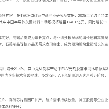
扩容：据TECHCET及中商产业研究院数据，2025年全球半导体
中中国半导体关键材料市场规模将增至1740.8亿元，同比增长21.
体向好，高端品类成为增长亮点，与业绩预报呈现的增长逻辑高度契
材、石英制品等核心品类需求表现突出，成为驱动板块业绩增长的主
，同比增长21.4%，其中先进制程带动下EUV光刻胶需求同比增幅超3
国内企业技术突破提速，多款KrF、ArF光刻胶进入客户验证阶段，
辑芯片、存储芯片晶圆厂扩产，硅片需求持续放量，神工股份等企业业
整体盈利提升；