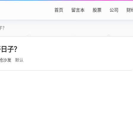
首页
留言本
股票
公司
财
子？
好日子？
抢沙发
默认