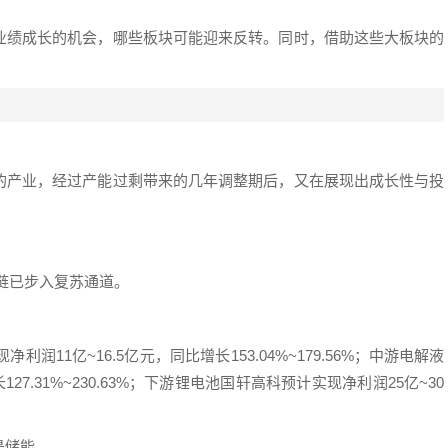
业绩成长的机会，哪些板块可能迎来反转。同时，借助这些大板块的
的产业，经过产能过剩带来的几年调整期后，又在展现出成长性与投
业链已步入复苏通道。
润11亿~16.5亿元，同比增长153.04%~179.56%；中游电解液
7.31%~230.63%；下游锂电池国轩高科预计实现净利润25亿~30
是储能。