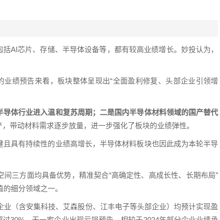
包括AI芯片、存储、半导体设备等，都有较高业绩增长。妙投认为，
露的业绩预告来看，板块整体呈现出“全面盈利修复、头部企业引领增
半导体行业进入温和复苏周期；二是国内半导体材料领域的国产替代
产，带动材料需求逐步放量，进一步强化了板块的业绩弹性。
健且具有持续性的业绩高增长，半导体材料板块也因此成为本轮半导
空间三方面均具备优势，精准契合“高确定性、高成长性、长期布局”
值的细分领域之一。
料企业（含安集科技、艾森股份、江丰电子等头部企业）均预计实现盈
过30%，无一家企业出现亏损预告，相较于2024年部分企业业绩承