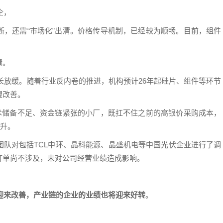
企，
断，还需“市场化”出清。价格传导机制，已经较为顺畅。目前，组件
清。
增长放缓。随着行业反内卷的推进，机构预计26年起硅片、组件等环节
望改善。
技术储备不足、资金链紧张的小厂，既扛不住之前的高银价采购成本，
提升。
团队对包括TCL中环、晶科能源、晶盛机电等中国光伏企业进行了调
订单尚不涉及，未对公司经营业绩造成影响。
望迎来改善，产业链的企业的业绩也将迎来好转
。