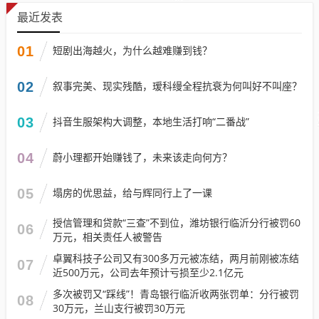
最近发表
01
短剧出海越火，为什么越难赚到钱？
02
叙事完美、现实残酷，瑷科缦全程抗衰为何叫好不叫座？
03
抖音生服架构大调整，本地生活打响“二番战”
04
蔚小理都开始赚钱了，未来该走向何方？
05
塌房的优思益，给与辉同行上了一课
授信管理和贷款“三查”不到位，潍坊银行临沂分行被罚60
06
万元，相关责任人被警告
卓翼科技子公司又有300多万元被冻结，两月前刚被冻结
07
近500万元，公司去年预计亏损至少2.1亿元
多次被罚又“踩线”！青岛银行临沂收两张罚单：分行被罚
08
30万元，兰山支行被罚30万元