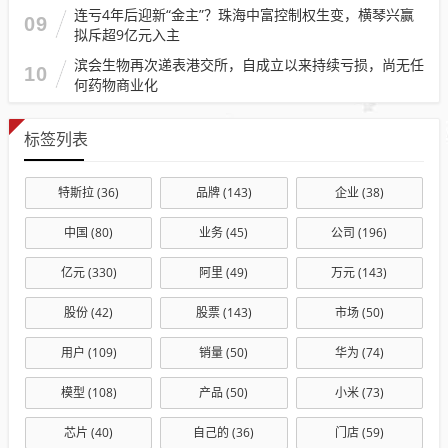
连亏4年后迎新“金主”？珠海中富控制权生变，横琴兴赢
09
拟斥超9亿元入主
滨会生物再次递表港交所，自成立以来持续亏损，尚无任
10
何药物商业化
标签列表
特斯拉
(36)
品牌
(143)
企业
(38)
中国
(80)
业务
(45)
公司
(196)
亿元
(330)
阿里
(49)
万元
(143)
股份
(42)
股票
(143)
市场
(50)
用户
(109)
销量
(50)
华为
(74)
模型
(108)
产品
(50)
小米
(73)
芯片
(40)
自己的
(36)
门店
(59)