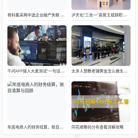
骨科集采两中选企业破产失联 官方罕见通报
泸天化“三合一”高管王斌辞职：高管变动叠加财务、业绩双重压力，公司进入阶段性调整期
千问APP接入大麦测试“一句话买电影票”
太多人想教老铺黄金怎么做生意了
同花顺筹码分布查看详解攻略
年底电商人的财务结算，账目清算与回顾