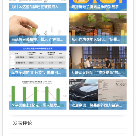
为什么这些品牌还在被投资人追捧
酷狗搞砸了腾讯音乐的新故事
当品牌只谈精神，却忘了“创始人思维”
从小作坊到年入34亿，“始祖鸟对手”被中国资本买了，能成“中产新宠”吗？
席卷全球的“新韩妆”，能赢回中国消费者吗？
互联网又回到了“拉帮结派”的时代
李子园赌上2亿元，闯入银发市场
欧洲高温，热晕的外国人钻进中国新能源车里避暑
发表评论