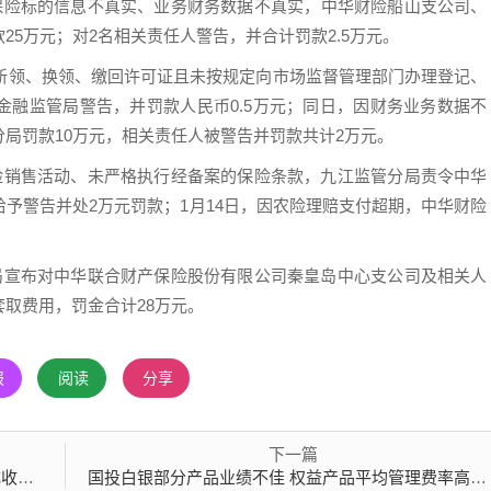
因保险标的信息不真实、业务财务数据不真实，中华财险船山支公司、
5万元；对2名相关责任人警告，并合计罚款2.5万元。
定新领、换领、缴回许可证且未按规定向市场监督管理部门办理登记、
金融监管局警告，并罚款人民币0.5万元；同日，因财务业务数据不
局罚款10万元，相关责任人被警告并罚款共计2万元。
保险销售活动、未严格执行经备案的保险条款，九江监管分局责令中华
予警告并处2万元罚款；1月14日，因农险理赔支付超期，中华财险
分局宣布对中华联合财产保险股份有限公司秦皇岛中心支公司及相关人
取费用，罚金合计28万元。
报
阅读
分享
下一篇
客户
国投白银部分产品业绩不佳 权益产品平均管理费率高于行业均值