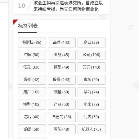
滨会生物再次递表港交所，自成立以
10
绩
来持续亏损，尚无任何药物商业化
不
佳
标签列表
权
益
特斯拉
(36)
品牌
(143)
企业
(38)
产
品
中国
(80)
业务
(45)
公司
(196)
平
亿元
(330)
阿里
(49)
万元
(143)
均
管
股份
(42)
股票
(143)
市场
(50)
理
用户
(109)
销量
(50)
华为
(74)
费
率
模型
(108)
产品
(50)
小米
(73)
高
芯片
(40)
自己的
(36)
门店
(59)
于
行
的是
(59)
智能
(48)
机器人
(75)
业