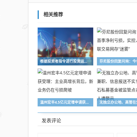
股，
八成
相关推荐
收入
来自
五大
客户
根据投资者指令进行投资运作！长兴万乘私募及时任副总经理收警示函
温州宏丰4.5亿元定增申请获受理：主业高增长背后，新业务仍在亏损爬坡
发表评论