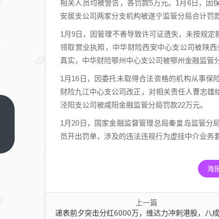
相关人员均被警告，各罚款5万元。1月6日，
安居支公司两家分支机构被遂宁监管分局合计罚款2
1月9日，因管理不善导致许可证遗失，未按规
领取营业执照，中华财险西安中心支公司被陕西
真实，中华财险鄂州中心支公司被鄂州金融监管分
1月16日，因委托未取得合法资格的机构从事
财险九江中心支公司改正，对相关责任人曹志雄给
泾阳支公司被咸阳金融监管分局罚款22万元。
递表
1月20日，国家金融监督管理总局秦皇岛监管
前夕
员开出罚单，涉及的违法违规行为虚挂中介业务套
突击
上一
篇
分红
6000
海
万，
维达
力冲
上一篇
递表前夕突击分红6000万，维达力冲刺港股，八成收入来自五大
刺港