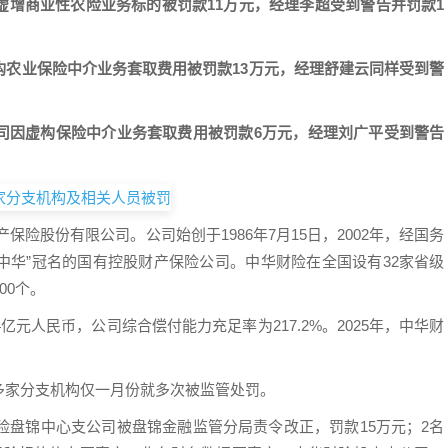
虚增商业性农险业务标的被罚款11万元，经理李超受到警告并罚款1
构农业保险中介业务套取费用被罚款13万元，经理舒建云同样受到警
司因虚构保险中介业务套取费用被罚款6万元，经理刘广平受到警告
险股份有限公司。公司始创于1986年7月15日，2002年，经国务
“中华”冠名的国有控股财产保险公司。中华财险在全国设有32家省级
00个。
.4亿元人民币，公司综合偿付能力充足率为217.2%。2025年，中华财
多家分支机构仅一月份就多次被监管处罚。
险盘锦中心支公司被盘锦金融监管分局责令改正，罚款15万元；2名