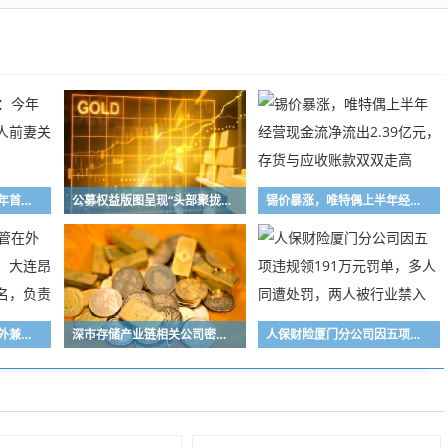
芬尼股份回复问询：今年首季净利亏损，实控人前妻关联交易网存“迷雾”
公募权益版图呈现“头部聚拢、中小深耕”格局 百亿级主动权益基金扩容至72只，16家公募主动权益规模突破千亿元
锡价暴涨，唯特偶上半年经营现金流净流出2.39亿元，存货与应收账款双双走高
无独立办公地、高管在外兼职、信息报送不实！大连昂石私募基金被监管点名，负责人遭警示
深市存储产业链相关公司密集释放积极信号，业界看好行业高景气度持续性
人保财险厦门分公司因五项违规领191万元罚单，多人同遭处罚，两人被行业禁入