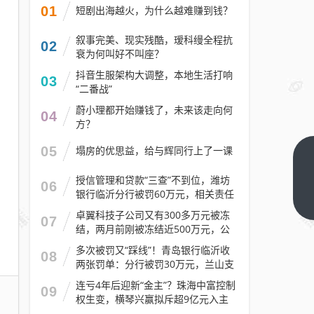
01
短剧出海越火，为什么越难赚到钱？
叙事完美、现实残酷，瑷科缦全程抗
02
衰为何叫好不叫座？
抖音生服架构大调整，本地生活打响
03
“二番战”
蔚小理都开始赚钱了，未来该走向何
04
方？
05
塌房的优思益，给与辉同行上了一课
国
授信管理和贷款“三查”不到位，潍坊
投
06
银行临沂分行被罚60万元，相关责任
白
下
人被警告
一
卓翼科技子公司又有300多万元被冻
银
07
篇
结，两月前刚被冻结近500万元，公
部
司去年预计亏损至少2.1亿元
多次被罚又“踩线”！青岛银行临沂收
分
08
两张罚单：分行被罚30万元，兰山支
产
行被罚30万元
连亏4年后迎新“金主”？珠海中富控制
品
09
权生变，横琴兴赢拟斥超9亿元入主
业