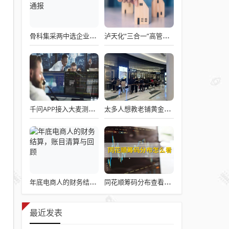
骨科集采两中选企业破产失联 官方罕见通报
泸天化“三合一”高管王斌辞职：高管变动叠加财务、业绩双重压力，公司进入阶段性调整期
千问APP接入大麦测试“一句话买电影票”
太多人想教老铺黄金怎么做生意了
年底电商人的财务结算，账目清算与回顾
同花顺筹码分布查看详解攻略
最近发表