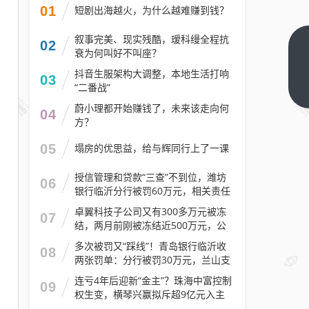
01
短剧出海越火，为什么越难赚到钱？
叙事完美、现实残酷，瑷科缦全程抗
02
会稽
衰为何叫好不叫座？
山换
抖音生服架构大调整，本地生活打响
03
帅，
“二番战”
下一
篇
用啤
蔚小理都开始赚钱了，未来该走向何
04
方？
酒的
打法
05
塌房的优思益，给与辉同行上了一课
卖黄
酒？
授信管理和贷款“三查”不到位，潍坊
06
银行临沂分行被罚60万元，相关责任
人被警告
卓翼科技子公司又有300多万元被冻
07
结，两月前刚被冻结近500万元，公
司去年预计亏损至少2.1亿元
多次被罚又“踩线”！青岛银行临沂收
08
两张罚单：分行被罚30万元，兰山支
行被罚30万元
连亏4年后迎新“金主”？珠海中富控制
09
权生变，横琴兴赢拟斥超9亿元入主