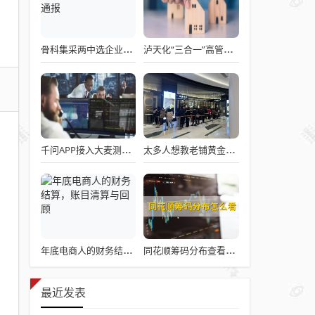
骨科集采两中选企业破产失联 官方罕见通报
泸天化“三合一”高管王斌辞职：高管变动叠加财务、业绩双重压力，公司进入阶段性调整期
千问APP接入大麦测试“一句话买电影票”
太多人想教老铺黄金怎么做生意了
年底电商人的财务结算，账目清算与回顾
同花顺筹码分布查看详解攻略
最近发表