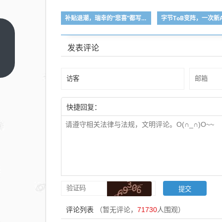
补贴退潮，瑞幸的“悲喜”都写在了外卖里
湖北
发表评论
美尔
雅股
上一
篇
份被
罚
300
快捷回复：
万，
责任
人共
被罚
670
万，
涉信
披违
评论列表
（暂无评论，
71730
人围观）
规