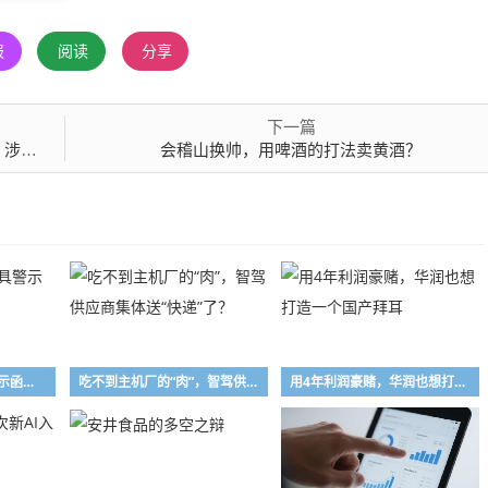
报
阅读
分享
下一篇
违规
会稽山换帅，用啤酒的打法卖黄酒？
长兴万乘私募被出具警示函，涉投资运作违规
吃不到主机厂的“肉”，智驾供应商集体送“快递”了？
用4年利润豪赌，华润也想打造一个国产拜耳