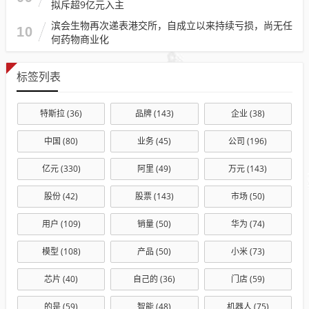
拟斥超9亿元入主
滨会生物再次递表港交所，自成立以来持续亏损，尚无任
10
何药物商业化
标签列表
特斯拉
(36)
品牌
(143)
企业
(38)
中国
(80)
业务
(45)
公司
(196)
亿元
(330)
阿里
(49)
万元
(143)
股份
(42)
股票
(143)
市场
(50)
用户
(109)
销量
(50)
华为
(74)
模型
(108)
产品
(50)
小米
(73)
芯片
(40)
自己的
(36)
门店
(59)
的是
(59)
智能
(48)
机器人
(75)