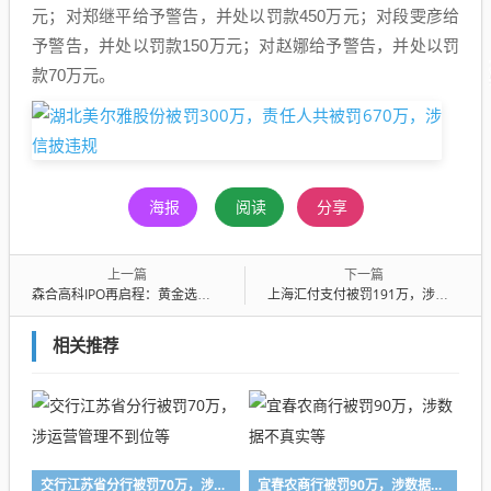
元；对郑继平给予警告，并处以罚款450万元；对段雯彦给
予警告，并处以罚款150万元；对赵娜给予警告，并处以罚
款70万元。
海报
阅读
分享
上一篇
下一篇
森合高科IPO再启程：黄金选矿剂占95%收入，北交所能否助其“炼金成钢”？
上海汇付支付被罚191万，涉违反支付结算及反洗钱规定
相关推荐
交行江苏省分行被罚70万，涉运营管理不到位等
宜春农商行被罚90万，涉数据不真实等