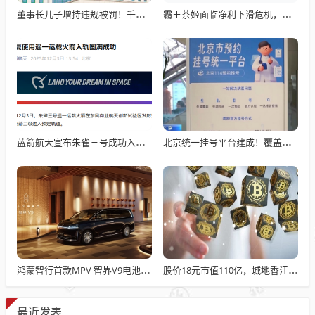
董事长儿子增持违规被罚！千红制药市值128亿，半年净赚2.58亿却踩雷信托5年
霸王茶姬面临净利下滑危机，急需策略调整与谋变
蓝箭航天宣布朱雀三号成功入轨，技术突破五大项，深入排查回收失败原因
北京统一挂号平台建成！覆盖近300家二三甲医院号源
鸿蒙智行首款MPV 智界V9电池信息曝光：WLTC最远续航223km
股价18元市值110亿，城地香江却被查出连续7季财报失真
最近发表