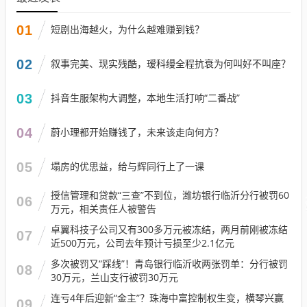
01
短剧出海越火，为什么越难赚到钱？
02
叙事完美、现实残酷，瑷科缦全程抗衰为何叫好不叫座？
03
抖音生服架构大调整，本地生活打响“二番战”
04
蔚小理都开始赚钱了，未来该走向何方？
05
塌房的优思益，给与辉同行上了一课
授信管理和贷款“三查”不到位，潍坊银行临沂分行被罚60
06
万元，相关责任人被警告
卓翼科技子公司又有300多万元被冻结，两月前刚被冻结
07
近500万元，公司去年预计亏损至少2.1亿元
多次被罚又“踩线”！青岛银行临沂收两张罚单：分行被罚
08
30万元，兰山支行被罚30万元
连亏4年后迎新“金主”？珠海中富控制权生变，横琴兴赢
09